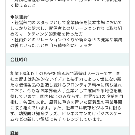
く扱えること
◆歓迎要件
・経営部門のスタッフとして企業価値を資本市場において
しっかりと訴求し、関係者とのリレーション作りに取り組
めるマーケティング的素養を持った方
・社内外とのリレーションづくりや新たなPJの発案や業務
改善といったことを自ら積極的に行える方
会社紹介
創業100年以上の歴史を誇る名門消費財メーカーです。同
社の歴史は先進的なアイデアと技術力によって世にない新
たな価値製品の創造し続けるフロンティア精神に満ち溢れ
ており、今もなお業界最大手企業として確固たる地位を獲
得しています。国内No.1のみならず、世界No.1の企業を目
指し、各国の文化、風習に重きを置いた密着型の事業展開
に取り組んでいます。また、近年では既存ビジネスに限ら
ず、幼児向け知育グッズ、ビジネスマン向けビジネスゲー
ムなどの新しい領域にもチャレンジしています。
職種