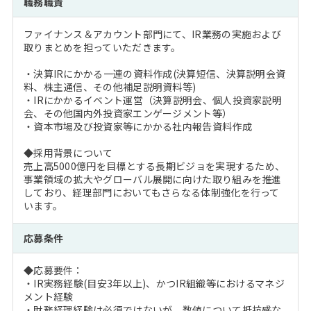
職務職責
注目企業インタビュー
Career Talk Live
ニュースリリース
インターン受入企業一覧
ファイナンス＆アカウント部門にて、IR業務の実施および
MBA NETWORKING
取りまとめを担っていただきます。
MBAを生かす求人特集
・決算IRにかかる一連の資料作成(決算短信、決算説明会資
料、株主通信、その他補足説明資料等)
年齢と年収の相関図
・IRにかかるイベント運営（決算説明会、個人投資家説明
会、その他国内外投資家エンゲージメント等）
・資本市場及び投資家等にかかる社内報告資料作成
◆採用背景について
売上高5000億円を目標とする長期ビジョを実現するため、
事業領域の拡大やグローバル展開に向けた取り組みを推進
しており、経理部門においてもさらなる体制強化を行って
います。
応募条件
◆応募要件：
・IR実務経験(目安3年以上)、かつIR組織等におけるマネジ
メント経験
・財務経理経験は必須ではないが、数値について抵抗感な