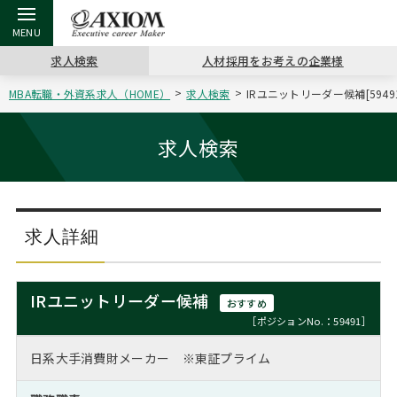
求人検索
人材採用をお考えの企業様
MBA転職・外資系求人（HOME）
求人検索
IRユニットリーダー候補[59
戻る
戻る
戻る
戻る
戻る
戻る
戻る
戻る
戻る
戻る
戻る
アクシアムの特長
キャリア支援 TOP
転職ツール TOP
転職コラム TOP
イベント・セミナー TOP
会社概要 TOP
ミッシ
お申し
キャリア
MBA留
英文レジ
求人検索
サービス案内
キャリアデザイン講座
英文レジュメの書き方
“展”職相談室
ジョブフェア
沿革
コンサ
キャリ
MBAの
日本から
パワー
（最新求人市場動向）
コンサルタントの紹介
職務経歴書の書き方
転職市場の明日をよめ
キャリアデザインセミナー
主なクライアント
代表メ
“展”
転職活
主な10
キーワ
求人詳細
ステージ別アドバイス
日本語履歴書テンプレート
コンサルティングの現場から
海外セミナー
アクセス
“展”
MBA
英文レ
MBAの転職事例
IRユニットリーダー候補
おすすめ
よくある面接Q&A集
転職成功への4つの鍵
キャリアフォーラム
採用情報
おわり
［ポジションNo.：59491］
MBAからのFAQ
日系大手消費財メーカー ※東証プライム
外資系／面接攻略のコツ
キャリアに効く一冊
プロ経営者の特別セミナー
パブリシティ
MBA留学生数の推移