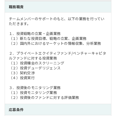
注目企業インタビュー
Career Talk Live
ニュースリリース
職務職責
インターン受入企業一覧
MBA NETWORKING
チームメンバーのサポートのもと、以下の業務を行ってい
MBAを生かす求人特集
ただきます。
１．投資戦略の立案・企画業務
年齢と年収の相関図
（１）新たな投資目標、戦略の立案、企画業務
（２）国内外におけるマーケットの情報収集、分析業務
２．プライベートエクイティファンド/ベンチャーキャピタ
ルファンドに対する投資業務
（１）投資機会のスクリーニング
（２）投資デューデリジェンス
（３）契約交渉
（４）投資実行
３．投資後のモニタリング業務
（１）投資モニタリング業務
（２）投資後のファンドに対する評価業務
応募条件