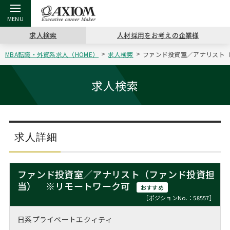
求人検索
人材採用をお考えの企業様
MBA転職・外資系求人（HOME）
求人検索
ファンド投資室／アナリスト（
戻る
戻る
戻る
戻る
戻る
戻る
戻る
戻る
戻る
戻る
戻る
アクシアムの特長
キャリア支援 TOP
転職ツール TOP
転職コラム TOP
イベント・セミナー TOP
会社概要 TOP
ミッシ
お申し
キャリア
MBA留
英文レジ
求人検索
サービス案内
キャリアデザイン講座
英文レジュメの書き方
“展”職相談室
ジョブフェア
沿革
コンサ
キャリ
MBAの
日本から
パワー
（最新求人市場動向）
コンサルタントの紹介
職務経歴書の書き方
転職市場の明日をよめ
キャリアデザインセミナー
主なクライアント
代表メ
“展”
転職活
主な10
キーワ
求人詳細
ステージ別アドバイス
日本語履歴書テンプレート
コンサルティングの現場から
海外セミナー
アクセス
“展”
MBA
英文レ
MBAの転職事例
ファンド投資室／アナリスト（ファンド投資担
よくある面接Q&A集
転職成功への4つの鍵
キャリアフォーラム
採用情報
当） ※リモートワーク可
おわり
おすすめ
MBAからのFAQ
［ポジションNo.：58557］
外資系／面接攻略のコツ
キャリアに効く一冊
プロ経営者の特別セミナー
パブリシティ
日系プライベートエクィティ
MBA留学生数の推移