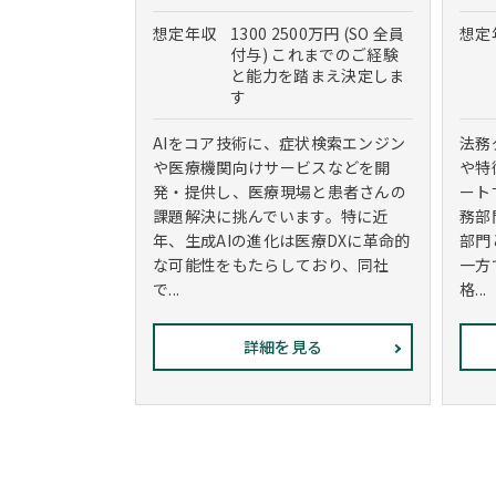
想定年収
1300 2500万円 (SO 全員
想定
付与) これまでのご経験
と能力を踏まえ決定しま
す
AIをコア技術に、症状検索エンジン
法務
や医療機関向けサービスなどを開
や特
発・提供し、医療現場と患者さんの
ート
課題解決に挑んでいます。特に近
務部
年、生成AIの進化は医療DXに革命的
部門
な可能性をもたらしており、同社
一方
で...
格...
詳細を見る