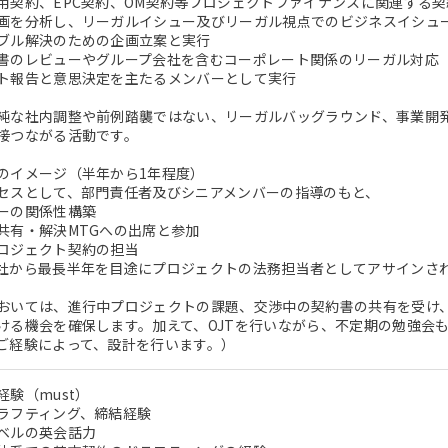
用契約、EPC契約、OM契約等プロジェクトファイナンスに関連する
画を分析し、リーガルイシュー及びリーガル視点でのビジネスイシュ
ブル解決のための企画立案と実行
書のレビューやグループ会社を含むコーポレート関係のリーガル対応
ト報告と意思決定を主たるメンバーとして実行
純な社内調整や前例踏襲ではない、リーガルバッグラウンド、事業開
接つながる活動です。
のイメージ（半年から1年程度）
セスとして、部門責任者及びシニアメンバーの指導のもと、
ーの関係性構築
共有・解決MTGへの出席と参加
ロジェクト契約の担当
社から最長半年を目途にプロジェクトの法務担当者としてアサインさ
おいては、進行中プロジェクトの課題、交渉中の契約書の共有を受け
ける機会を確保します。加えて、OJTを行いながら、不定期の勉強会
ご経験によって、設計を行います。）
験（must）
ラフティング、締結経験
ベルの英会話力