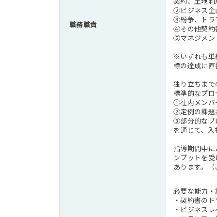
契約、土地利
②ビジネス企
③紛争、トラ
職務職責
④その他契約
⑤マネジメン
※いずれも単
標の達成に直
独り立ちまで
標準的なプロ
①社内メンバ
②定例の課題
③部分的なプ
を通じて、入
指導期間中に
ンプットを受
あります。（
必要な能力・経
・契約書のド
・ビジネスレ