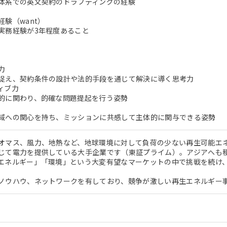
体系での英文契約のドラフティングの経験
験（want）
実務経験が3年程度あること
力
捉え、契約条件の設計や法的手段を通じて解決に導く思考力
ィブ力
的に関わり、的確な問題提起を行う姿勢
域への関心を持ち、ミッションに共感して主体的に関与できる姿勢
オマス、風力、地熱など、地球環境に対して負荷の少ない再生可能エ
じて電力を提供している大手企業です（東証プライム）。アジアへも
エネルギー」「環境」という大変有望なマーケットの中で挑戦を続け
ノウハウ、ネットワークを有しており、競争が激しい再生エネルギー