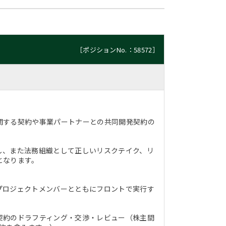
［ポジションNo.：58572］
関する契約や事業パートナーとの共同開発契約の
。
し、また法務組織として正しいリスクテイク、リ
となります。
プロジェクトメンバーとともにフロントで実行す
契約のドラフティング・交渉・レビュー（株主間