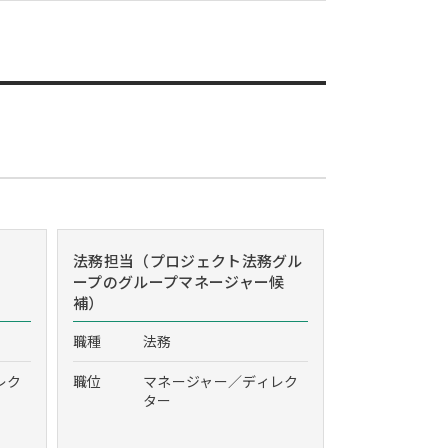
法務担当（プロジェクト法務グル
ープのグループマネージャー候
補）
職種
法務
レク
職位
マネージャー／ディレク
ター