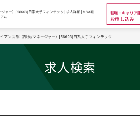
ー）[58603]日系大手フィンテック | 求人詳細 | MBA転
転職・キャリア
シアム
お申し込み
イアンス部（部長/マネージャー）[58603]日系大手フィンテック
求人検索