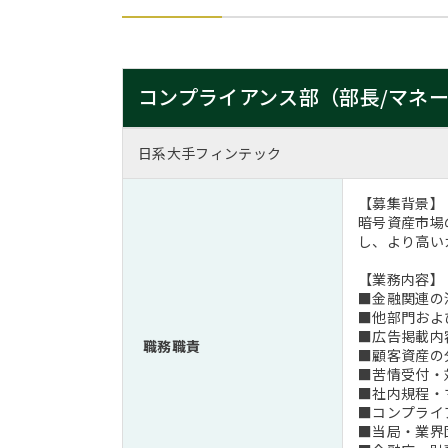
コンプライアンス部（部長/マネ
日系大手フィンテック
【募集背景】
暗号資産市場
し、より高い
【業務内容】
■金融関連の
■他部門およ
■広告掲載内
職務職責
■顧客資産の
■苦情受付・
■社内規程・
■コンプライ
■当局・業界