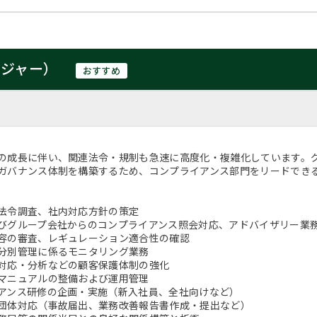
ージャー）
おすすめ
の成長に伴い、関連法令・規制も急速に高度化・複雑化しています。
ガバナンス体制を構築するため、コンプライアンス部門をリードでき
法令調査、社内対応方針の策定
びグループ会社からのコンプライアンス照会対応、アドバイザリー業
容の審査、レギュレーション適合性の確認
分別管理に係るモニタリング業務
対応・分析などの顧客保護体制の強化
マニュアルの整備および運用管理
アンス研修の企画・実施（新入社員、全社向けなど）
団体対応（事故届出、業務改善報告書作成・提出など）