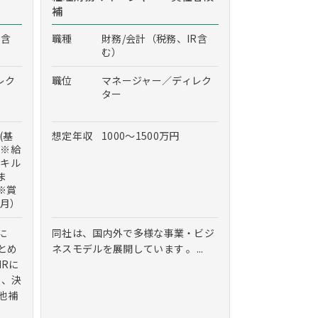
補
R含
職種
財務/会計（税務、IR含
む）
レク
職位
マネージャー／ディレク
ター
(基
想定年収
1000～1500万円
 ※給
スキル
ま
※賞
2月）
に
同社は、国内外で多様な事業・ビジ
とめ
ネスモデルを展開しています 。...
IRに
信、決
他補