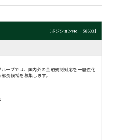
［ポジションNo.：58603］
グループでは、国内外の金融規制対応を一層強化
る部長候補を募集します。
務