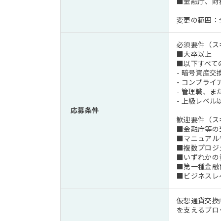
■金融庁、財
変更の範囲：
必須要件（ス
■大卒以上
■以下すべて
- 暗号資産
- コンプライ
- 管理職、
- 上級レベ
応募条件
歓迎要件（ス
■金融庁等の
■マニュアル
■複数プロジ
■いずれかの資
■第一種金融
■ビジネスレ
仮想通貨交換
を支えるブロ