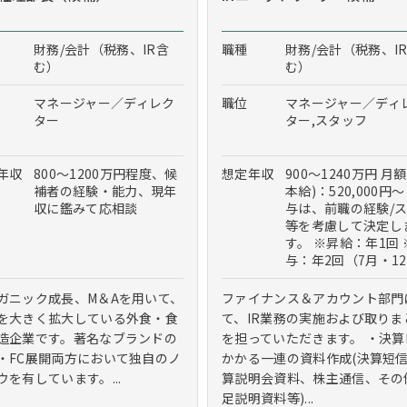
財務/会計（税務、IR含
職種
財務/会計（税務、I
む）
む）
マネージャー／ディレク
職位
マネージャー／ディ
ター
ター,スタッフ
年収
800～1200万円程度、候
想定年収
900～1240万円 月額
補者の経験・能力、現年
本給)：520,000円～
収に鑑みて応相談
与は、前職の経験/
等を考慮して決定し
す。 ※昇給：年1回 
与：年2回（7月・1
ガニック成長、M＆Aを用いて、
ファイナンス＆アカウント部門
を大きく拡大している外食・食
て、IR業務の実施および取りま
造企業です。著名なブランドの
を担っていただきます。 ・決算
・FC展開両方において独自のノ
かかる一連の資料作成(決算短
ウを有しています。...
算説明会資料、株主通信、その
足説明資料等)...