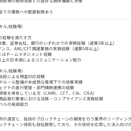
務局等の関係当局との良好な関係構築と折衝
全ての業務への配置転換あり
キル/経験等）
の経験を満たす方
交換業、証券会社、銀行のいずれかでの実務経験（通算3年以上）
アンス、AML/CFT関連業務の実務経験（通算5年以上）
またはチームマネジメント経験
ル以上の日本語によるコミュニケーション能力
キル/経験等）
当局による検査対応経験
やルール整備が未成熟な環境下での改善実績
ェクトの進行管理・部門横断連携の経験
格を保有している方（CAMS、CFT、CIA、CISA）
商品取引業者における法務・コンプライアンス実務経験
ベルの英語能力
所の運営と、独自のブロックチェーンの開発を行う業界のリーディン
ックチェーン技術も自社開発しており、その技術を応用した法人向け