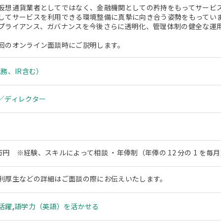
仮想通貨業者としてではなく、金融機関としての矜持をもってサービ
してサービスを利用できる環境整備に真摯に向き合う姿勢をもってい
プライアンス、ガバナンスを今後さらに透明化、管理体制の健全な運
回のオンライン面談時にご説明します。
務、IR含む）
／ディレクター
00万円 ※経験、スキルによって相談 ・年俸制（年俸の 12 分の 1 を
利厚生などの詳細はご面談の際にお伝えいたします。
活躍
,
語学力（英語）を活かせる