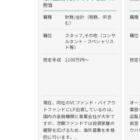
担当
職種
財務/会計（税務、IR含
職種
む）
職位
スタッフ,その他（コンサ
職位
ルタント・スペシャリス
ト等）
想定年収
1100万円～
想定
現在、同社のVCファンド・バイアウ
オー
トファンドにLP出資しているのは、
業容
国内の金融機関と事業会社が大半で
品製
すが、次期ファンドでは投資家層の
直営
裾野を広げるため、海外募集を本格
ウハ
的に行います。...