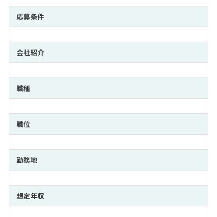
注目企業インタビュー
Career Talk Live
ニュースリリース
インターン受入企業一覧
応募条件
MBA NETWORKING
MBAを生かす求人特集
会社紹介
年齢と年収の相関図
職種
職位
勤務地
想定年収