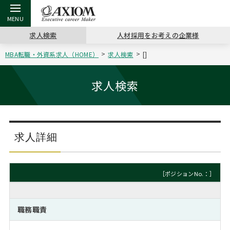
求人検索
人材採用をお考えの企業様
MBA転職・外資系求人（HOME）
求人検索
[]
戻る
戻る
戻る
戻る
戻る
戻る
戻る
戻る
戻る
戻る
戻る
アクシアムの特長
キャリア支援 TOP
転職ツール TOP
転職コラム TOP
イベント・セミナー TOP
会社概要 TOP
ミッシ
お申し
キャリア
MBA留
英文レジ
求人検索
サービス案内
キャリアデザイン講座
英文レジュメの書き方
“展”職相談室
ジョブフェア
沿革
コンサ
キャリ
MBAの
日本から
パワー
（最新求人市場動向）
コンサルタントの紹介
職務経歴書の書き方
転職市場の明日をよめ
キャリアデザインセミナー
主なクライアント
代表メ
“展”
転職活
主な10
キーワ
求人詳細
ステージ別アドバイス
日本語履歴書テンプレート
コンサルティングの現場から
海外セミナー
アクセス
“展”
MBA
英文レ
MBAの転職事例
［ポジションNo.：］
よくある面接Q&A集
転職成功への4つの鍵
キャリアフォーラム
採用情報
おわり
MBAからのFAQ
職務職責
外資系／面接攻略のコツ
キャリアに効く一冊
プロ経営者の特別セミナー
パブリシティ
MBA留学生数の推移