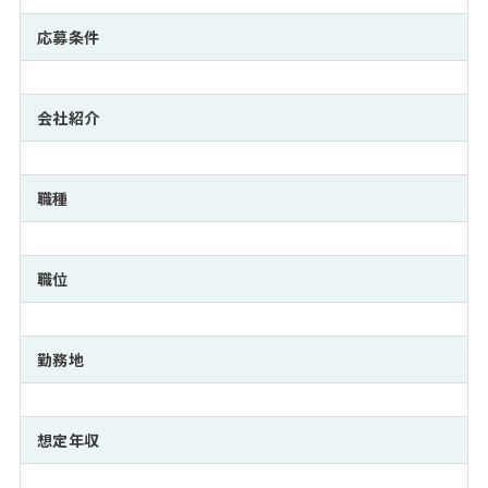
注目企業インタビュー
Career Talk Live
ニュースリリース
インターン受入企業一覧
応募条件
MBA NETWORKING
MBAを生かす求人特集
会社紹介
年齢と年収の相関図
職種
職位
勤務地
想定年収