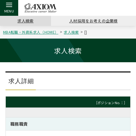
求人検索
人材採用をお考えの企業様
MBA転職・外資系求人（HOME）
求人検索
[]
戻る
戻る
戻る
戻る
戻る
戻る
戻る
戻る
戻る
戻る
戻る
アクシアムの特長
キャリア支援 TOP
転職ツール TOP
転職コラム TOP
イベント・セミナー TOP
会社概要 TOP
ミッシ
お申し
キャリア
MBA留
英文レジ
求人検索
サービス案内
キャリアデザイン講座
英文レジュメの書き方
“展”職相談室
ジョブフェア
沿革
コンサ
キャリ
MBAの
日本から
パワー
（最新求人市場動向）
コンサルタントの紹介
職務経歴書の書き方
転職市場の明日をよめ
キャリアデザインセミナー
主なクライアント
代表メ
“展”
転職活
主な10
キーワ
求人詳細
ステージ別アドバイス
日本語履歴書テンプレート
コンサルティングの現場から
海外セミナー
アクセス
“展”
MBA
英文レ
MBAの転職事例
［ポジションNo.：］
よくある面接Q&A集
転職成功への4つの鍵
キャリアフォーラム
採用情報
おわり
MBAからのFAQ
職務職責
外資系／面接攻略のコツ
キャリアに効く一冊
プロ経営者の特別セミナー
パブリシティ
MBA留学生数の推移