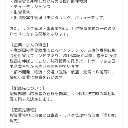
・国交省と連携しながらの支援可能性検討
・デューデリジェンス
・出資業務
・出資後案件管理（モニタリング、バリューアップ）
また、リスク管理・審査業務は、上述投資業務の一連のプ
ロセスに対する関与となります。
【企業・求人の特色】
・我が国の重要政策であるインフラシステム海外展開に取
り組む官民ファンドであり、2014年設立以降、着実に投資
残高を伸ばしており、共同投資を行うパートナーである日
本企業各社から高い評価を得ています。
・都市開発・物流・交通（道路・航空・港湾・鉄道等）、
幅広い事業に投資を行います。
【配属先について】
配属部署は応募者の経験を勘案しつつ採用決定時の弊社状
況を踏まえ決定します。
【配属先情報】
投資業務担当部署又は審査・リスク管理担当部署（当初配
属先）