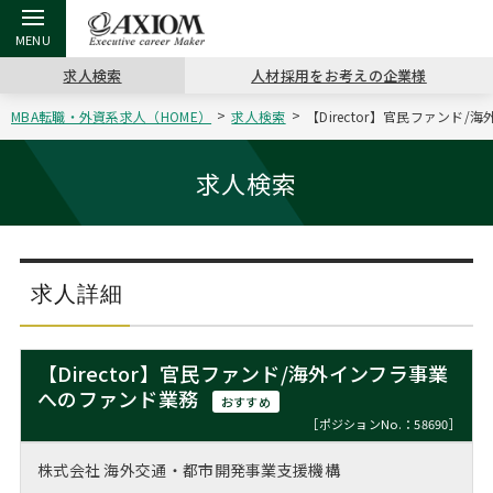
求人検索
人材採用をお考えの企業様
MBA転職・外資系求人（HOME）
求人検索
【Director】官民ファンド
戻る
戻る
戻る
戻る
戻る
戻る
戻る
戻る
戻る
戻る
戻る
アクシアムの特長
キャリア支援 TOP
転職ツール TOP
転職コラム TOP
イベント・セミナー TOP
会社概要 TOP
ミッシ
お申し
キャリア
MBA留
英文レジ
求人検索
サービス案内
キャリアデザイン講座
英文レジュメの書き方
“展”職相談室
ジョブフェア
沿革
コンサ
キャリ
MBAの
日本から
パワー
（最新求人市場動向）
コンサルタントの紹介
職務経歴書の書き方
転職市場の明日をよめ
キャリアデザインセミナー
主なクライアント
代表メ
“展”
転職活
主な10
キーワ
求人詳細
ステージ別アドバイス
日本語履歴書テンプレート
コンサルティングの現場から
海外セミナー
アクセス
“展”
MBA
英文レ
MBAの転職事例
【Director】官民ファンド/海外インフラ事業
よくある面接Q&A集
転職成功への4つの鍵
キャリアフォーラム
採用情報
へのファンド業務
おわり
おすすめ
MBAからのFAQ
［ポジションNo.：58690］
外資系／面接攻略のコツ
キャリアに効く一冊
プロ経営者の特別セミナー
パブリシティ
株式会社 海外交通・都市開発事業支援機構
MBA留学生数の推移