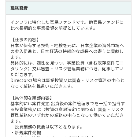
注目企業インタビュー
Career Talk Live
ニュースリリース
職務職責
インターン受入企業一覧
MBA NETWORKING
インフラに特化した官民ファンドです。他官民ファンドに
MBAを生かす求人特集
比べ長期的な事業投資を前提としています。
【仕事の内容】
年齢と年収の相関図
日本が保有する技術・経験を元に、日本企業の海外市場へ
の参入促進と、日本経済の持続的な成長への寄与に貢献し
ます。
具体的には、適性を見つつ、事業投資（含む既存案件モニ
タリング）又は審査・リスク管理業務につき、従事してい
ただきます。
Directorの場合は事業投資又は審査・リスク管理の中心と
なって業務を推進いただきます。
【具体的な業務内容】
基本的には案件発掘 出資後の案件管理までを一括で担当す
る投資業務又は（投資の意思決定に関わる）審査・リスク
管理業務のいずれかの業務の中心となって働いていただき
ます。
投資業務の概要は以下となります。
・新規案件発掘