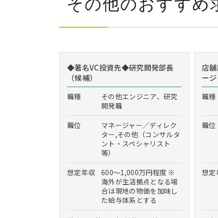
その他のおすすめ
◆著名VC投資先◆研究開発部長
店舗
（候補）
ージ
職種
その他エンジニア、研究
職種
開発職
職位
マネージャー／ディレク
職位
ター,その他（コンサルタ
ント・スペシャリスト
等）
想定年収
600～1,000万円程度 ※
想定
海外が生活拠点となる場
合は現地の物価を加味し
た給与体系とする