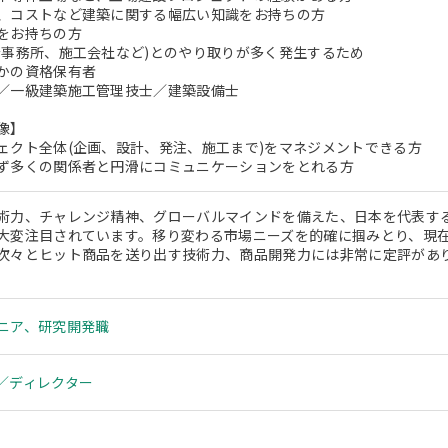
、コストなど建築に関する幅広い知識をお持ちの方
をお持ちの方
事務所、施工会社など)とのやり取りが多く発生するため
かの資格保有者
一級建築施工管理技士／建築設備士
像】
ェクト全体(企画、設計、発注、施工まで)をマネジメントできる方
ず多くの関係者と円滑にコミュニケーションをとれる方
術力、チャレンジ精神、グローバルマインドを備えた、日本を代表す
大変注目されています。移り変わる市場ニーズを的確に掴みとり、現
次々とヒット商品を送り出す技術力、商品開発力には非常に定評があり
。
ニア、研究開発職
／ディレクター