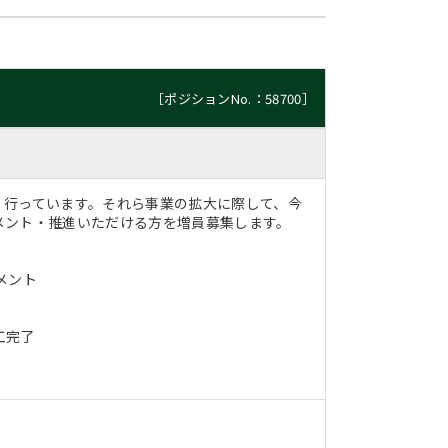
［ポジションNo.：58700］
く行っています。それら事業の拡大に際して、今
メント・推進いただける方を増員募集します。
メント
工完了