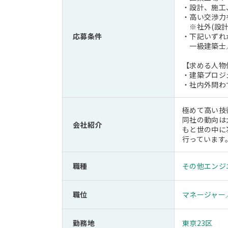
・設計、施工
・高い交渉力
※社外(設計
応募条件
・下記いずれ
一級建築士／
【求める人物
・建築プロジ
・社内外問わ
極めて高い技
同社の動向は
会社紹介
もと世の中に
行っています
職種
その他エンジ
職位
マネージャー
勤務地
東京23区