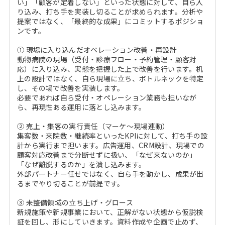
い」「顧客が定着しない」といった状態に対して、自ら入
り込み、打ち手を実装し切ることが求められます。分析や
提案ではなく、「最終的な成果」にコミットするポジショ
ンです。
① 現場に入り込んだオペレーション改善・再設計
動物病院の現場（受付・診療フロー・予約管理・顧客対
応）に入り込み、実態を把握した上で改善を行います。机
上の設計ではなく、自ら現場に立ち、ボトルネックを特定
し、その場で改善を実装します。
必要であれば自ら受付・オペレーション業務も担いなが
ら、再現性ある運用に落とし込みます。
② 売上・集客の実行責任（マーケ〜現場連動）
集客数・来院数・継続率といったKPIに対して、打ち手の設
計から実行まで担います。広告運用、CRM設計、現場での
顧客対応改善まで分断せずに扱い、「なぜ来ないのか」
「なぜ離脱するのか」を潰し込みます。
外部パートナー任せではなく、自ら手を動かし、成果が出
るまでやり切ることが前提です。
③ 未整備領域の立ち上げ・グロース
新規施策や新規事業において、正解がない状態から仮説検
証を回し、形にしていきます。資料作成や企画で止めず、