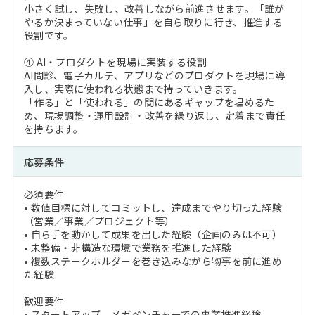
小さく試し、失敗し、改善しながら前進させます。「誰が
やるか決まっていない仕事」を自ら取りに行き、推進する
役割です。
④ AI・プロダクトを現場に実装する役割
AI問診、電子カルテ、アプリなどのプロダクトを現場に導
入し、実際に使われる状態まで持っていきます。
「作る」と「使われる」の間にあるギャップを埋めるた
め、現場調整・運用設計・改善を繰り返し、定着まで責任
を持ちます。
応募条件
必須要件
• 数値目標に対してコミットし、達成までやり切った経験
（営業／事業／プロジェクト等）
• 自ら手を動かして成果を出した経験（企画のみは不可）
• 未整備・非構造な環境で業務を推進した経験
• 複数ステークホルダーを巻き込みながら物事を前に進め
た経験
歓迎要件
• スタートアップ、メガベンチャーでの事業推進経験