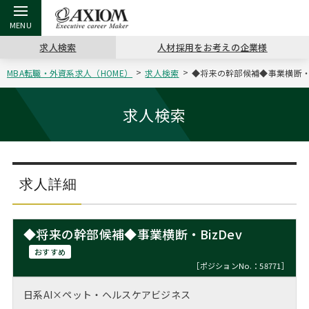
求人検索
人材採用をお考えの企業様
MBA転職・外資系求人（HOME）
求人検索
◆将来の幹部候補◆事業横断・Bi
戻る
戻る
戻る
戻る
戻る
戻る
戻る
戻る
戻る
戻る
戻る
アクシアムの特長
キャリア支援 TOP
転職ツール TOP
転職コラム TOP
イベント・セミナー TOP
会社概要 TOP
ミッシ
お申し
キャリア
MBA留
英文レジ
求人検索
サービス案内
キャリアデザイン講座
英文レジュメの書き方
“展”職相談室
ジョブフェア
沿革
コンサ
キャリ
MBAの
日本から
パワー
（最新求人市場動向）
コンサルタントの紹介
職務経歴書の書き方
転職市場の明日をよめ
キャリアデザインセミナー
主なクライアント
代表メ
“展”
転職活
主な10
キーワ
求人詳細
ステージ別アドバイス
日本語履歴書テンプレート
コンサルティングの現場から
海外セミナー
アクセス
“展”
MBA
英文レ
MBAの転職事例
◆将来の幹部候補◆事業横断・BizDev
よくある面接Q&A集
転職成功への4つの鍵
キャリアフォーラム
採用情報
おわり
おすすめ
MBAからのFAQ
［ポジションNo.：58771］
外資系／面接攻略のコツ
キャリアに効く一冊
プロ経営者の特別セミナー
パブリシティ
日系AI×ペット・ヘルスケアビジネス
MBA留学生数の推移