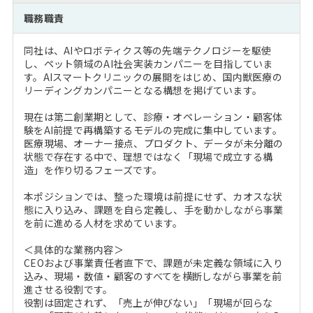
注目企業インタビュー
Career Talk Live
ニュースリリース
職務職責
インターン受入企業一覧
MBA NETWORKING
同社は、AIやロボティクス等の先端テクノロジーを駆使
MBAを生かす求人特集
し、ペット領域のAI社会実装カンパニーを目指していま
す。AIスマートクリニックの展開をはじめ、国内獣医療の
リーディングカンパニーとなる構想を掲げています。
年齢と年収の相関図
現在は第二創業期として、診療・オペレーション・顧客体
験をAI前提で再構築するモデルの完成に集中しています。
医療現場、オーナー接点、プロダクト、データが未分離の
状態で存在する中で、理想ではなく「現場で成立する構
造」を作り切るフェーズです。
本ポジションでは、整った環境は前提にせず、カオスな状
態に入り込み、課題を自ら定義し、手を動かしながら事業
を前に進める人材を求めています。
＜具体的な業務内容＞
CEOおよび事業責任者直下で、課題が未定義な領域に入り
込み、現場・数値・顧客のすべてを横断しながら事業を前
進させる役割です。
役割は固定されず、「売上が伸びない」「現場が回らな