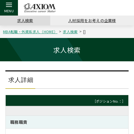
求人検索
人材採用をお考えの企業様
MBA転職・外資系求人（HOME）
求人検索
[]
戻る
戻る
戻る
戻る
戻る
戻る
戻る
戻る
戻る
戻る
戻る
アクシアムの特長
キャリア支援 TOP
転職ツール TOP
転職コラム TOP
イベント・セミナー TOP
会社概要 TOP
ミッシ
お申し
キャリア
MBA留
英文レジ
求人検索
サービス案内
キャリアデザイン講座
英文レジュメの書き方
“展”職相談室
ジョブフェア
沿革
コンサ
キャリ
MBAの
日本から
パワー
（最新求人市場動向）
コンサルタントの紹介
職務経歴書の書き方
転職市場の明日をよめ
キャリアデザインセミナー
主なクライアント
代表メ
“展”
転職活
主な10
キーワ
求人詳細
ステージ別アドバイス
日本語履歴書テンプレート
コンサルティングの現場から
海外セミナー
アクセス
“展”
MBA
英文レ
MBAの転職事例
［ポジションNo.：］
よくある面接Q&A集
転職成功への4つの鍵
キャリアフォーラム
採用情報
おわり
MBAからのFAQ
職務職責
外資系／面接攻略のコツ
キャリアに効く一冊
プロ経営者の特別セミナー
パブリシティ
MBA留学生数の推移