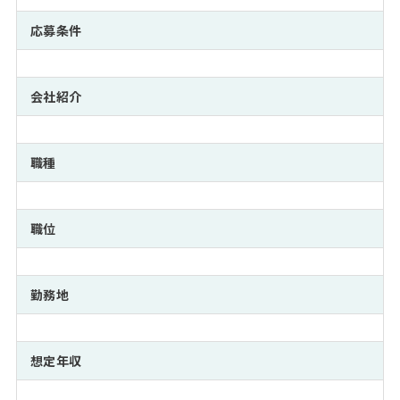
注目企業インタビュー
Career Talk Live
ニュースリリース
インターン受入企業一覧
応募条件
MBA NETWORKING
MBAを生かす求人特集
会社紹介
年齢と年収の相関図
職種
職位
勤務地
想定年収