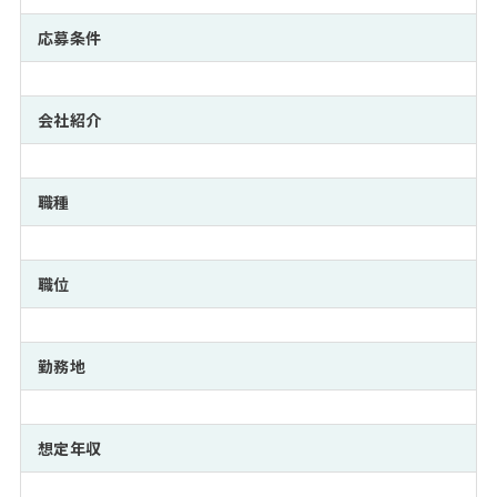
注目企業インタビュー
Career Talk Live
ニュースリリース
インターン受入企業一覧
応募条件
MBA NETWORKING
MBAを生かす求人特集
会社紹介
年齢と年収の相関図
職種
職位
勤務地
想定年収