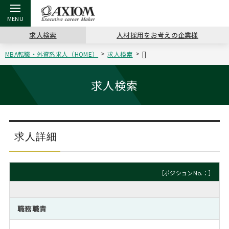
求人検索
人材採用をお考えの企業様
MBA転職・外資系求人（HOME）
求人検索
[]
戻る
戻る
戻る
戻る
戻る
戻る
戻る
戻る
戻る
戻る
戻る
アクシアムの特長
キャリア支援 TOP
転職ツール TOP
転職コラム TOP
イベント・セミナー TOP
会社概要 TOP
ミッシ
お申し
キャリア
MBA留
英文レジ
求人検索
サービス案内
キャリアデザイン講座
英文レジュメの書き方
“展”職相談室
ジョブフェア
沿革
コンサ
キャリ
MBAの
日本から
パワー
（最新求人市場動向）
コンサルタントの紹介
職務経歴書の書き方
転職市場の明日をよめ
キャリアデザインセミナー
主なクライアント
代表メ
“展”
転職活
主な10
キーワ
求人詳細
ステージ別アドバイス
日本語履歴書テンプレート
コンサルティングの現場から
海外セミナー
アクセス
“展”
MBA
英文レ
MBAの転職事例
［ポジションNo.：］
よくある面接Q&A集
転職成功への4つの鍵
キャリアフォーラム
採用情報
おわり
MBAからのFAQ
職務職責
外資系／面接攻略のコツ
キャリアに効く一冊
プロ経営者の特別セミナー
パブリシティ
MBA留学生数の推移