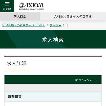
求人検索
人材採用をお考えの企業様
MBA転職・外資系求人（HOME）
求人検索
[]
戻る
戻る
戻る
戻る
戻る
戻る
戻る
戻る
戻る
戻る
戻る
アクシアムの特長
キャリア支援 TOP
転職ツール TOP
転職コラム TOP
イベント・セミナー TOP
会社概要 TOP
ミッシ
お申し
キャリア
MBA留
英文レジ
求人検索
サービス案内
キャリアデザイン講座
英文レジュメの書き方
“展”職相談室
ジョブフェア
沿革
コンサ
キャリ
MBAの
日本から
パワー
（最新求人市場動向）
コンサルタントの紹介
職務経歴書の書き方
転職市場の明日をよめ
キャリアデザインセミナー
主なクライアント
代表メ
“展”
転職活
主な10
キーワ
求人詳細
ステージ別アドバイス
日本語履歴書テンプレート
コンサルティングの現場から
海外セミナー
アクセス
“展”
MBA
英文レ
MBAの転職事例
［ポジションNo.：］
よくある面接Q&A集
転職成功への4つの鍵
キャリアフォーラム
採用情報
おわり
MBAからのFAQ
職務職責
外資系／面接攻略のコツ
キャリアに効く一冊
プロ経営者の特別セミナー
パブリシティ
MBA留学生数の推移