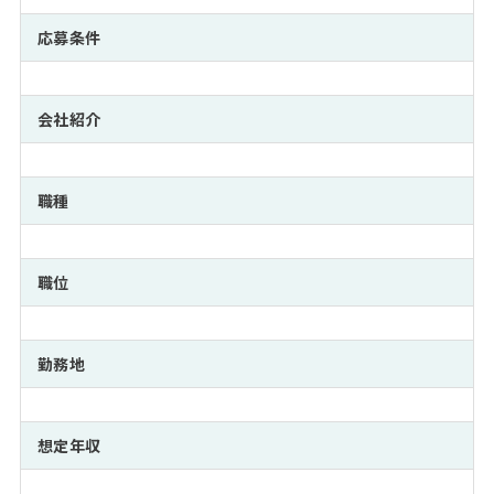
注目企業インタビュー
Career Talk Live
ニュースリリース
インターン受入企業一覧
応募条件
MBA NETWORKING
MBAを生かす求人特集
会社紹介
年齢と年収の相関図
職種
職位
勤務地
想定年収