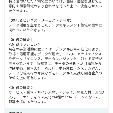
特に注力いただく領域については、面接・面談を通じてご
意向や得意領域のすり合わせを行った上で、決定させてい
ただきます。
【携わるビジネス・サービス・テーマ】
データ活用を主眼としたデータマネジメント領域の案件に
携わっていただきます。
【組織の概要】
＜組織ミッション＞
現在の事業活動に置いては、デジタル技術の進化により、
取得・活用可能なデータが増大しており、アナリティクス
やデータサイエンス、データマネジメントに対する期待が
高まっています。当部では、データの分析・活用構想から
体制構築、業務実証（PoC）、本番業務・システム導入、
データ分析人材の育成などをトータルで支援し顧客企業の
価値向上に寄与します。
＜組織の概要＞
サービス・業務デザイン人材、アジャイル開発人材、UI/UX
人材、アナリティクス人材の4種が1つのチームとなって、
顧客支援にあたります。