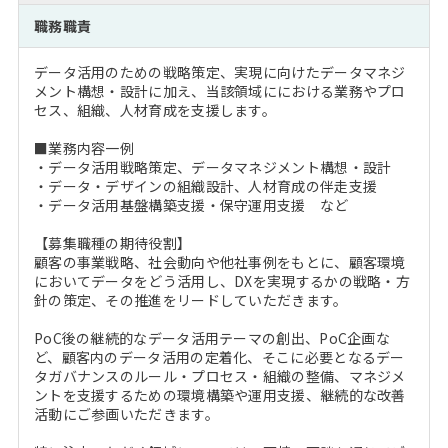
注目企業インタビュー
Career Talk Live
ニュースリリース
職務職責
インターン受入企業一覧
MBA NETWORKING
データ活用のための戦略策定、実現に向けたデータマネジ
MBAを生かす求人特集
メント構想・設計に加え、当該領域ににおける業務やプロ
セス、組織、人材育成を支援します。
年齢と年収の相関図
■業務内容一例
・データ活用戦略策定、データマネジメント構想・設計
・データ・デザインの組織設計、人材育成の伴走支援
・データ活用基盤構築支援・保守運用支援 など
【募集職種の期待役割】
顧客の事業戦略、社会動向や他社事例をもとに、顧客環境
においてデータをどう活用し、DXを実現するかの戦略・方
針の策定、その推進をリードしていただきます。
PoC後の継続的なデータ活用テーマの創出、PoC企画な
ど、顧客内のデータ活用の定着化、そこに必要となるデー
タガバナンスのルール・プロセス・組織の整備、マネジメ
ントを支援するための環境構築や運用支援、継続的な改善
活動にご参画いただきます。