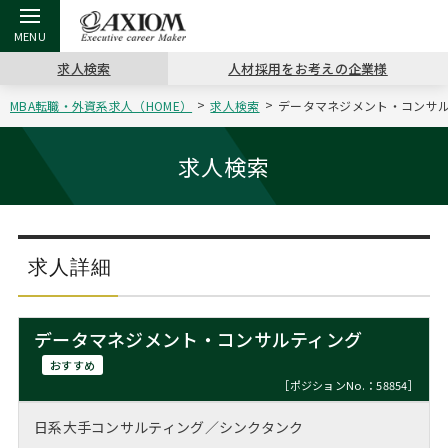
求人検索
人材採用をお考えの企業様
MBA転職・外資系求人（HOME）
求人検索
データマネジメント・コンサルテ
戻る
戻る
戻る
戻る
戻る
戻る
戻る
戻る
戻る
戻る
戻る
アクシアムの特長
キャリア支援 TOP
転職ツール TOP
転職コラム TOP
イベント・セミナー TOP
会社概要 TOP
ミッシ
お申し
キャリア
MBA留
英文レジ
求人検索
サービス案内
キャリアデザイン講座
英文レジュメの書き方
“展”職相談室
ジョブフェア
沿革
コンサ
キャリ
MBAの
日本から
パワー
（最新求人市場動向）
コンサルタントの紹介
職務経歴書の書き方
転職市場の明日をよめ
キャリアデザインセミナー
主なクライアント
代表メ
“展”
転職活
主な10
キーワ
求人詳細
ステージ別アドバイス
日本語履歴書テンプレート
コンサルティングの現場から
海外セミナー
アクセス
“展”
MBA
英文レ
MBAの転職事例
データマネジメント・コンサルティング
よくある面接Q&A集
転職成功への4つの鍵
キャリアフォーラム
採用情報
おわり
おすすめ
MBAからのFAQ
［ポジションNo.：58854］
外資系／面接攻略のコツ
キャリアに効く一冊
プロ経営者の特別セミナー
パブリシティ
日系大手コンサルティング／シンクタンク
MBA留学生数の推移