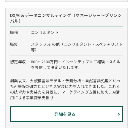
DX/AI＆データコンサルティング（マネージャー～プリンシ
パル）
職種
コンサルタント
職位
スタッフ,その他（コンサルタント・スペシャリスト
等）
想定年収
800～2300万円＋インセンティブ※ご経験・スキル
を考慮して決定いたします。
創業以来、大規模言語モデル・予測分析・自然言語処理といっ
たAI技術の研究とビジネス実装に力を入れてきました。これら
の技術力や実装力を背景に、マーケティング支援に加え、AI活
用による事業変革支援サ...
詳細を見る