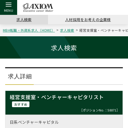
求人検索
人材採用をお考えの企業様
MBA転職・外資系求人（HOME）
求人検索
経営支援室・ベンチャーキャピタ
戻る
戻る
戻る
戻る
戻る
戻る
戻る
戻る
戻る
戻る
戻る
アクシアムの特長
キャリア支援 TOP
転職ツール TOP
転職コラム TOP
イベント・セミナー TOP
会社概要 TOP
ミッシ
お申し
キャリア
MBA留
英文レジ
求人検索
サービス案内
キャリアデザイン講座
英文レジュメの書き方
“展”職相談室
ジョブフェア
沿革
コンサ
キャリ
MBAの
日本から
パワー
（最新求人市場動向）
コンサルタントの紹介
職務経歴書の書き方
転職市場の明日をよめ
キャリアデザインセミナー
主なクライアント
代表メ
“展”
転職活
主な10
キーワ
求人詳細
ステージ別アドバイス
日本語履歴書テンプレート
コンサルティングの現場から
海外セミナー
アクセス
“展”
MBA
英文レ
MBAの転職事例
経営支援室・ベンチャーキャピタリスト
よくある面接Q&A集
転職成功への4つの鍵
キャリアフォーラム
採用情報
おわり
おすすめ
MBAからのFAQ
［ポジションNo.：58871］
外資系／面接攻略のコツ
キャリアに効く一冊
プロ経営者の特別セミナー
パブリシティ
日系ベンチャーキャピタル
MBA留学生数の推移