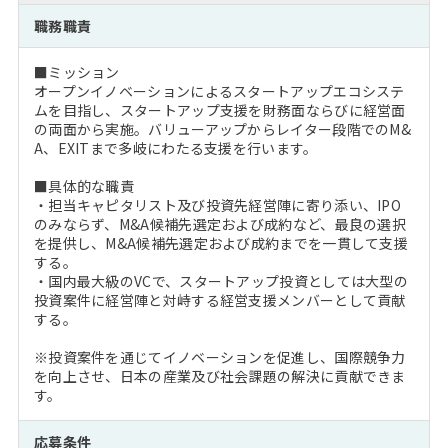
注目企業インタビュー
Career Talk Live
ニュースリリース
職務職責
インターン受入企業一覧
MBA NETWORKING
■ミッション
MBAを生かす求人特集
オープンイノベーションによるスタートアップエコシステ
ムを目指し、スタートアップ支援を財務面ならびに経営面
の両面から実施。バリューアップからレイター段階でのM&
年齢と年収の相関図
A、EXITまで多岐にわたる支援を行います。
■具体的な職責
・担当キャピタリスト及び投資先経営陣に寄り添い、IPO
のみならず、M&A候補先選定および成約など、最良の選択
を提供し、M&A候補先選定および成約までを一貫して支援
する。
・国内最大級のVCで、スタートアップ投資としては大型の
投資案件に経営陣と対峙する経営支援メンバーとして貢献
する。
※投資案件を通じてイノベーションを促進し、国際競争力
を向上させ、日本の産業及び社会課題の解決に貢献できま
す。
応募条件