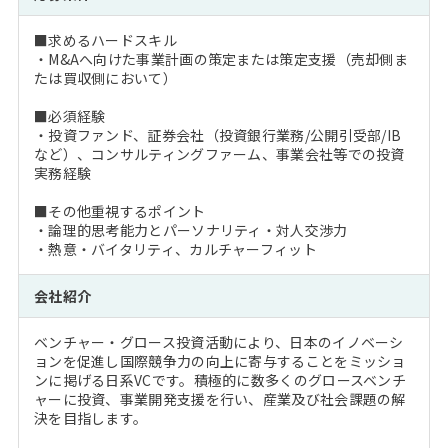
■求めるハードスキル
・M&Aへ向けた事業計画の策定または策定支援（売却側ま
たは買収側において）
■必須経験
・投資ファンド、証券会社（投資銀行業務/公開引受部/IB
など）、コンサルティングファーム、事業会社等での投資
実務経験
■その他重視するポイント
・論理的思考能力とパーソナリティ・対人交渉力
・熱意・バイタリティ、カルチャーフィット
会社紹介
ベンチャー・グロース投資活動により、日本のイノベーシ
ョンを促進し国際競争力の向上に寄与することをミッショ
ンに掲げる日系VCです。積極的に数多くのグロースベンチ
ャーに投資、事業開発支援を行い、産業及び社会課題の解
決を目指します。