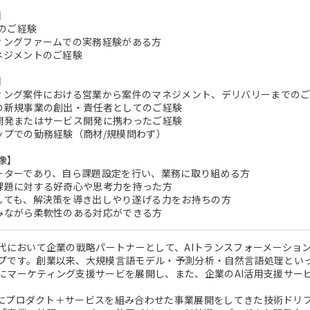
】
のご経験
ティングファームでの実務経験がある方
マネジメントのご経験
】
ティング案件における営業から案件のマネジメント、デリバリーまでの
での新規事業の創出・責任者としてのご経験
ト開発またはサービス開発に携わったご経験
アップでの勤務経験（商材/規模問わず）
像】
ターターであり、自ら課題設定を行い、業務に取り組める方
い課題に対する好奇心や思考力を持った方
面しても、解決策を導き出しやり遂げる力をお持ちの方
しみながら柔軟性のある対応ができる方
時代において企業の戦略パートナーとして、AIトランスフォーメーション 
プです。創業以来、大規模言語モデル・予測分析・自然言語処理といっ
にマーケティング支援サービを展開し、また、企業のAI活用支援サー
を起点にプロダクト＋サービスを組み合わせた事業展開をしてきた技術ド