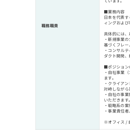
ています。
■業務内容
日本を代表す
ィングおよび
職務職責
具体的には、
・新規事業の
基づくフレー
・コンサルテ
ダクト開発、
■ポジション
・自社事業（
ます。
・クライアン
対峙しながら
・自社の事業
いただきます
・戦略系の案
・事業責任者
※オフィス 