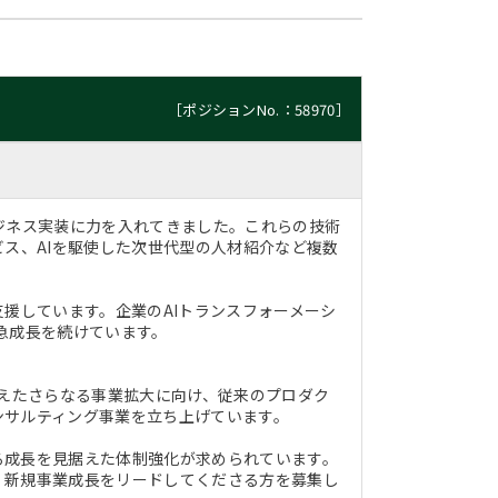
［ポジションNo.：58970］
ジネス実装に力を入れてきました。これらの技術
ビス、AIを駆使した次世代型の人材紹介など複数
援しています。企業のAIトランスフォーメーシ
急成長を続けています。
据えたさらなる事業拡大に向け、従来のプロダク
ンサルティング事業を立ち上げています。
る成長を見据えた体制強化が求められています。
、新規事業成長をリードしてくださる方を募集し