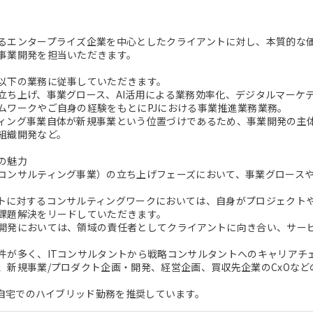
るエンタープライズ企業を中心としたクライアントに対し、本質的な
事業開発を担当いただきます。
以下の業務に従事していただきます。
立ち上げ、事業グロース、AI活用による業務効率化、デジタルマーケ
ムワークやご自身の経験をもとにPJにおける事業推進業務業務。
ィング事業自体が新規事業という位置づけであるため、事業開発の主
組織開発など。
の魅力
コンサルティング事業）の立ち上げフェーズにおいて、事業グロース
トに対するコンサルティングワークにおいては、自身がプロジェクト
課題解決をリードしていただきます。
開発においては、領域の責任者としてクライアントに向き合い、サー
。
件が多く、ITコンサルタントから戦略コンサルタントへのキャリアチ
、新規事業/プロダクト企画・開発、経営企画、買収先企業のCxOな
/ 自宅でのハイブリッド勤務を推奨しています。