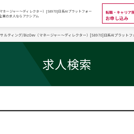
（マネージャー～ディレクター）[58970]日系AIプラットフォー
転職・キャリア
資系企業の求人ならアクシアム
お申し込み
サルティング/BizDev（マネージャー～ディレクター）[58970]日系AIプラット
求人検索