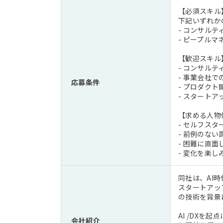
【必須スキル
下記いずれか
- コンサル
- ピープル
【歓迎スキル
- コンサル
- 事業会社
応募条件
- プロダク
- スタート
【求める人物
- セルフス
- 前例のな
- 困難に直
- 変化を楽
同社は、AI
スタートアッ
の技術を背景
AI /DX
会社紹介