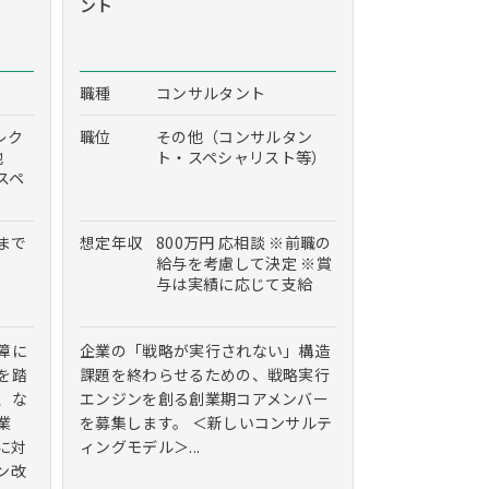
ント
職種
コンサルタント
レク
職位
その他（コンサルタン
他
ト・スペシャリスト等）
スペ
度まで
想定年収
800万円 応相談 ※前職の
給与を考慮して決定 ※賞
与は実績に応じて支給
障に
企業の「戦略が実行されない」構造
を踏
課題を終わらせるための、戦略実行
、な
エンジンを創る創業期コアメンバー
業
を募集します。 ＜新しいコンサルテ
に対
ィングモデル＞...
ン改