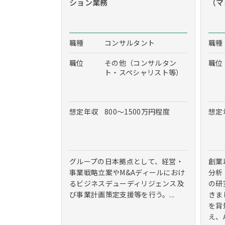
ション業務
（マ
職種
コンサルタント
職種
職位
その他（コンサルタン
職位
ト・スペシャリスト等）
想定年収
800～1500万円程度
想定
グループの日本拠点として、経営・
創業
事業戦略立案やM&Aディールにおけ
分析
るビジネスデューディリジェンス及
の研
び事業計画策定支援等を行う。...
きま
を背
え、