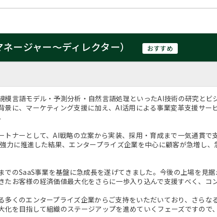
v（マネージャー～ディレクター）
おすすめ
規模言語モデル・予測分析・自然言語処理といったAI技術の研究とビ
背景に、マーケティング支援に加え、AI活用による事業変革支援サー
。
ートナーとして、AI戦略の立案から実装、採用・育成まで一気通貫で支
を強力に推進した結果、エンタープライズ企業を中心に顧客が急増し、
までのSaaS事業を基盤に急成長を遂げてきました。今後の上場を見
きたお客様の経済価値最大化をさらに一歩入り込んで支援すべく、コ
る多くのエンタープライズ企業からご支持をいただいており、さらな
大化を目指して組織のステージアップを進めていくフェーズですので