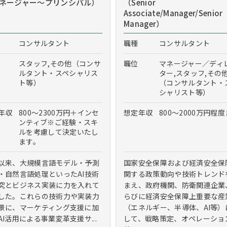
ネージャー～プリンシパル）
（Senior
Associate/Manager/Senior
Manager）
コンサルタント
職種
コンサルタント
スタッフ,その他（コンサ
職位
マネージャー／ディ
ルタント・スペシャリス
ター,スタッフ,その
ト等）
（コンサルタント・
シャリスト等）
年収
800～2300万円＋インセ
想定年収
800～2000万円程
ンティブ※ご経験・スキ
ルを考慮して決定いたし
ます。
以来、大規模言語モデル・予測
国家安全保障および経済安全保
・自然言語処理といったAI技術
関する政策動向や技術トレンド
究とビジネス実装に力を入れて
まえ、政府機関、防衛関連企業
した。これらの技術力や実装力
らびに経済安全保障上重要な産
景に、マーケティング支援に加
（エネルギー、半導体、AI等）
AI活用による事業変革支援サ...
して、戦略策定、オペレーショ