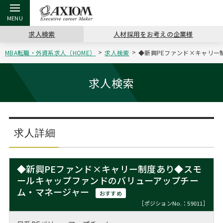
求人検索
人材採用をお考えの企業様
MBA転職・外資系求人（HOME）
求人検索
◆新興PEファンド×キャリー
戻る
戻る
戻る
戻る
戻る
戻る
戻る
戻る
戻る
戻る
戻る
アクシアムの特長
キャリア支援 TOP
転職ツール TOP
転職コラム TOP
イベント・セミナー TOP
会社概要 TOP
ミッシ
お申し
キャリア
MBA留
英文レジ
求人検索
サービス案内
キャリアデザイン講座
英文レジュメの書き方
“展”職相談室
ジョブフェア
沿革
コンサ
キャリ
MBAの
日本から
パワー
（最新求人市場動向）
コンサルタントの紹介
職務経歴書の書き方
転職市場の明日をよめ
キャリアデザインセミナー
主なクライアント
代表メ
“展”
転職活
主な10
キーワ
求人詳細
ステージ別アドバイス
日本語履歴書テンプレート
コンサルティングの現場から
海外セミナー
アクセス
“展”
MBA
英文レ
MBAの転職事例
◆新興PEファンド×キャリー制度あり◆スモ
よくある面接Q&A集
転職成功への4つの鍵
キャリアフォーラム
採用情報
ールキャップファンドのバリューアップチー
おわり
MBAからのFAQ
ム・マネージャー
おすすめ
外資系／面接攻略のコツ
キャリアに効く一冊
プロ経営者の特別セミナー
パブリシティ
［ポジションNo.：59011］
MBA留学生数の推移