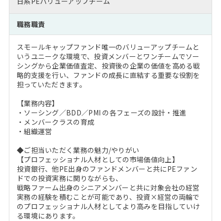
日系PEバリューアップチーム
注目企業インタビュー
Career Talk Live
ニュースリリース
インターン受入企業一覧
職務職責
MBA NETWORKING
MBAを生かす求人特集
スモールキャップファンド唯一のバリューアップチームと
いうユニークな環境で、投資メンバーとワンチームでソー
年齢と年収の相関図
シングから企業価値査定、投資後の企業の価値を高める戦
略的支援を行い、ファンドの成長に直結する重要な役割を
担っていただきます。
【業務内容】
・ソーシング／BDD／PMI の各フェーズの設計・推進
・メンバークラスの育成
・組織運営
◆ご担当いただく業務の魅力/やりがい
【プロフェッショナル人材としての市場価値向上】
投資銀行、他PE出身のファンドメンバーと共にPEファン
ドでの投資実務に関りながらも、
戦略ファーム出身のシニアメンバーと共に対象会社の経営
実務の経験を積むことが可能であり、投資×経営の両輪で
のプロフェッショナル人材としてより高みを目指していけ
る環境にあります。