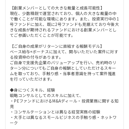
【創業メンバーとしての大きな裁量と成長可能性】
現在、少数精鋭で運営されており、個人の大きな裁量の中
で働くことが可能な環境にあります。また、投資実行中の1
号ファンドに加え、既に2号ファンドも見据えており今後大
きな成長が期待されるファンドにおける創業メンバーとし
てご参画いただくことが可能です。
【ご自身の成果がリターンに直結する報酬モデル】
ベース給与+ボーナスに加えて、関与いただいた案件に対す
る投資枠の付与があります。
ご自身で支援先企業のバリューアップを行い、売約時のリ
ターン分についてもご自身の報酬としていただけるスキー
ムを取っており、手触り感・当事者意識を持って案件推進
を行っていただけます。
◆身につくスキル、経験
戦略コンサルとしてのスキルに加えて、
・PEファンドにおけるM&Aディール・投資業務に関する知
見
・コンサルテーションとは異なる経営実務の経験
・大手とは異なるスモールビジネスの手触り感・ネットワ
ーク