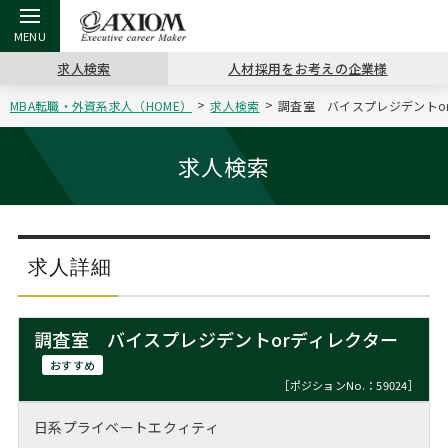
求人検索
人材採用をお考えの企業様
MBA転職・外資系求人（HOME）
求人検索
調査室 バイスプレジデントor
戻る
戻る
戻る
戻る
戻る
戻る
戻る
戻る
戻る
戻る
戻る
アクシアムの特長
キャリア支援 TOP
転職ツール TOP
転職コラム TOP
イベント・セミナー TOP
会社概要 TOP
ミッシ
お申し
キャリア
MBA留
英文レジ
求人検索
サービス案内
キャリアデザイン講座
英文レジュメの書き方
“展”職相談室
ジョブフェア
沿革
コンサ
キャリ
MBAの
日本から
パワー
（最新求人市場動向）
コンサルタントの紹介
職務経歴書の書き方
転職市場の明日をよめ
キャリアデザインセミナー
主なクライアント
代表メ
“展”
転職活
主な10
キーワ
求人詳細
ステージ別アドバイス
日本語履歴書テンプレート
コンサルティングの現場から
海外セミナー
アクセス
“展”
MBA
英文レ
MBAの転職事例
調査室 バイスプレジデントorディレクター
よくある面接Q&A集
転職成功への4つの鍵
キャリアフォーラム
採用情報
おわり
おすすめ
MBAからのFAQ
［ポジションNo.：59024］
外資系／面接攻略のコツ
キャリアに効く一冊
プロ経営者の特別セミナー
パブリシティ
日系プライベートエクィティ
MBA留学生数の推移