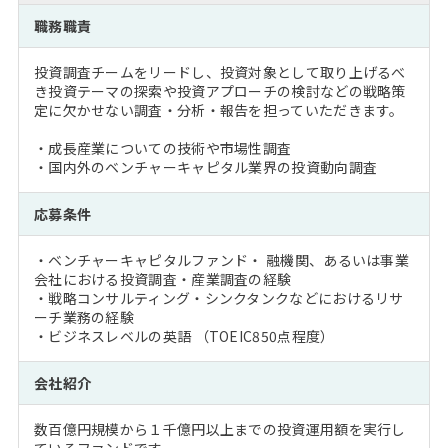
注目企業インタビュー
Career Talk Live
ニュースリリース
職務職責
インターン受入企業一覧
MBA NETWORKING
投資調査チームをリードし、投資対象として取り上げるべ
MBAを生かす求人特集
き投資テーマの探索や投資アプローチの検討などの戦略策
定に欠かせない調査・分析・報告を担っていただきます。
年齢と年収の相関図
・成長産業についての技術や市場性調査
・国内外のベンチャーキャピタル業界の投資動向調査
応募条件
・ベンチャーキャピタルファンド・ 融機関、あるいは事業
会社における投資調査・産業調査の経験
・戦略コンサルティング・シンクタンクなどにおけるリサ
ーチ業務の経験
・ビジネスレベルの英語 （TOEIC850点程度）
会社紹介
数百億円規模から１千億円以上までの投資運用額を実行し