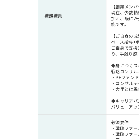
【創業メンバ
現在、少数精
職務職責
加え、既に2
能です。
【ご自身の成
ベース給与+
ご自身で支援
り、手触り感
◆身につくス
戦略コンサル
・PEファン
・コンサルテ
・大手とは異
◆キャリアパ
バリューアッ
必須要件
・戦略ファー
・戦略ファー