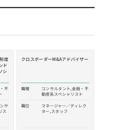
制度
クロスボーダーM&Aアドバイザー
ンド
ソシ
融・不
職種
コンサルタント,金融・不
ト
動産系スペシャリスト
コンサ
職位
マネージャー／ディレク
リス
ター,スタッフ