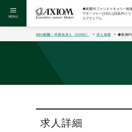
◆新興PEファンド×キャリー制
マネージャー[59011]日系PEバ
らアクシアム
MBA転職・外資系求人（HOME）
求人検索
◆新興P
求人詳細