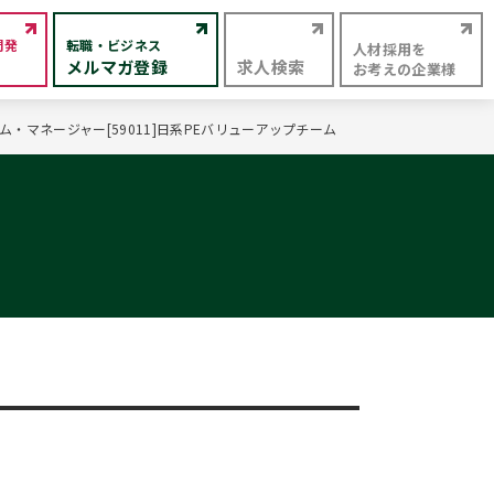
開発
転職・ビジネス
人材採用を
メルマガ登録
求人検索
お考えの企業様
マネージャー[59011]日系PEバリューアップチーム