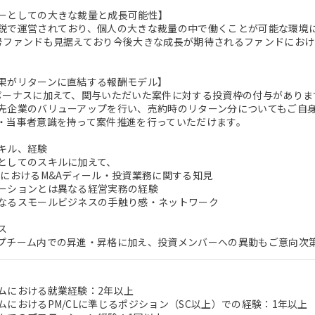
ーとしての大きな裁量と成長可能性】
鋭で運営されており、個人の大きな裁量の中で働くことが可能な環境
号ファンドも見据えており今後大きな成長が期待されるファンドにお
果がリターンに直結する報酬モデル】
ボーナスに加えて、関与いただいた案件に対する投資枠の付与がありま
先企業のバリューアップを行い、売約時のリターン分についてもご自
・当事者意識を持って案件推進を行っていただけます。
キル、経験
としてのスキルに加えて、
ドにおけるM&Aディール・投資業務に関する知見
ーションとは異なる経営実務の経験
なるスモールビジネスの手触り感・ネットワーク
ス
プチーム内での昇進・昇格に加え、投資メンバーへの異動もご意向次
ムにおける就業経験：2年以上
ムにおけるPM/CLに準じるポジション（SC以上）での経験：1年以上