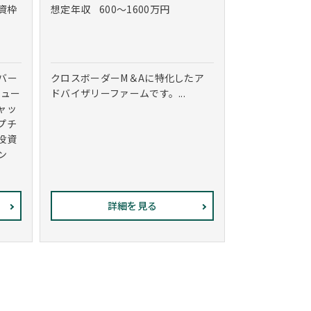
投資枠
想定年収
600～1600万円
バー
クロスボーダーM＆Aに特化したア
リュー
ドバイザリーファームです。...
ャッ
プチ
投資
ン
詳細を見る