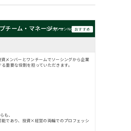
ップチーム・マネージャー
［ポジションNo.：59011］
おすすめ
投資メンバーとワンチームでソーシングから企業
する重要な役割を担っていただきます。
がらも、
可能であり、投資×経営の両輪でのプロフェッシ