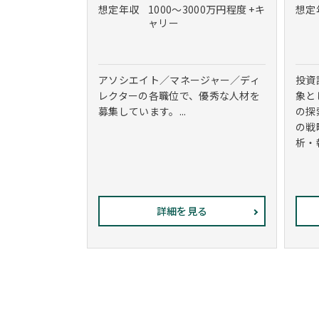
想定年収
1000～3000万円程度 +キ
想定
ャリー
アソシエイト／マネージャー／ディ
投資
レクターの各職位で、優秀な人材を
象と
募集しています。...
の探
の戦
析・
詳細を見る