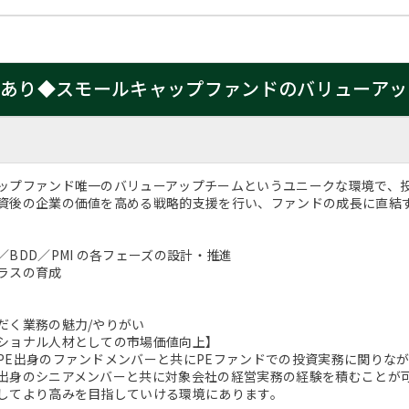
度あり◆スモールキャップファンドのバリューア
ップファンド唯一のバリューアップチームというユニークな環境で、
資後の企業の価値を高める戦略的支援を行い、ファンドの成長に直結
BDD／PMI の各フェーズの設計・推進
ラスの育成
だく業務の魅力/やりがい
ショナル人材としての市場価値向上】
PE出身のファンドメンバーと共にPEファンドでの投資実務に関りな
出身のシニアメンバーと共に対象会社の経営実務の経験を積むことが
してより高みを目指していける環境にあります。