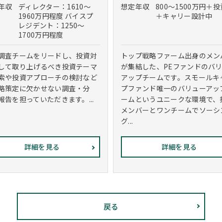
年収
ディレクター：1610～
想定年収
800～1500万円＋
1960万円程度 バイスプ
＋キャリー設計中
レジデント：1250～
1700万円程度
調査チームをリードし、投資対
トップ戦略ファーム出身のメン
して取り上げるべき投資テーマ
が集結した、PEファンドのバ
索や投資アプローチの検討など
アップチームです。スモールキ
略策定に欠かせない調査・分
プファンド唯一のバリューアッ
報告を担っていただきます。...
ームというユニークな環境で、
メンバーとワンチームでソーシ
グ...
詳細を見る
詳細を見る
戻る