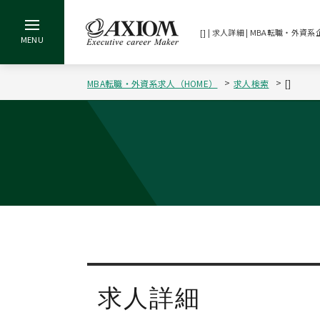
[] | 求人詳細 | MBA転職・
MBA転職・外資系求人（HOME）
求人検索
[]
求人詳細