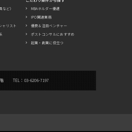
こだわり条件から探す
員など）
MBAホルダー優遇
IPO関連業務
シャリスト
優良＆注目ベンチャー
系
ポストコンサルにおすすめ
起業・創業に役立つ
5階
TEL：
03-6206-7197