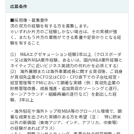
応募条件
■採用像・募集要件
次の双方の経験を有する方を募集します。
※いずれか片方のご経験しかない場合は、その実績が強
く、またもう片方の業務ができる素養や足掛かりとなる経
験を有すること
(1) M&Aエグゼキューション経験3年以上（クロスボーダ
ー又は海外M&A案件経験、あるいは、国内M&A案件経験と
ネイティブに近いビジネス英語力の何れかを必須とする）
(2) 海外展開または海外事業成長に関する買収後、ご自身
が買収先企業のCFO又はCEO・CFO直下での子会社経営・
経営管理等でPMIにおいて顕著な実績（例：買収先企業の
財務管理改善、成長推進・追加買収のソーシングと遂行、
ターンアラウンド・組織再編の遂行など）を創出した経
験、3年以上
・海外駐在や海外トップ校MBA等のグローバル環境で、顕
著な成果を出された実績のある方を希望（注： 特に欧米
以外の新興国（東南アジア、インド、アフリカ、中東等）
の経験があればプラス）
・もし、戦略コンサルティング、事業会社の経営戦略・経