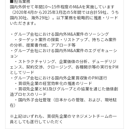
■担当業務
国内外併せて年間10～15件程度のM&Aを実施しています
（2020年4月から2025年3月迄の5年間では合計59社、うち
国内30社、海外29社）。以下業務を戦略的に推進・リード
いただきます。
・グループ会社における国内外M&A案件のソーシング
・ターゲット案件の探索・リストアップ、持ちこみ案件
の分析、提案書作成、アプローチ等
・グループ会社における国内外M&A案件のエグゼキューシ
ョン
・ストラクチャリング、企業価値の分析、デューデリジ
ェンス、契約交渉、クロージング、各種開示等の実行をPM
としてリード
・グループ会社における国内外企業買収後のPMI遂行
・買収先企業の経営効率化の推進のリード
・買収先企業とM3及びグループとの協業を通じた価値創
造プロセスのリード
・国内外子会社管理（日本からの管理、および、現地駐
在）
※上記はいずれも、買収先企業のマネジメントチームの一
員としても遂行していただく