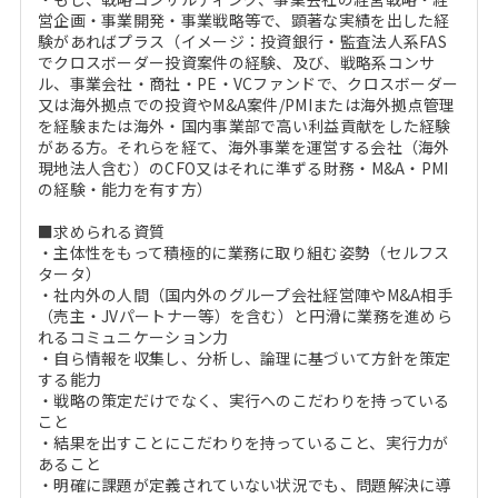
営企画・事業開発・事業戦略等で、顕著な実績を出した経
験があればプラス（イメージ：投資銀行・監査法人系FAS
でクロスボーダー投資案件の経験、及び、戦略系コンサ
ル、事業会社・商社・PE・VCファンドで、クロスボーダー
又は海外拠点での投資やM&A案件/PMIまたは海外拠点管理
を経験または海外・国内事業部で高い利益貢献をした経験
がある方。それらを経て、海外事業を運営する会社（海外
現地法人含む）のCFO又はそれに準ずる財務・M&A・PMI
の経験・能力を有す方）
■求められる資質
・主体性をもって積極的に業務に取り組む姿勢（セルフス
タータ）
・社内外の人間（国内外のグループ会社経営陣やM&A相手
（売主・JVパートナー等）を含む）と円滑に業務を進めら
れるコミュニケーション力
・自ら情報を収集し、分析し、論理に基づいて方針を策定
する能力
・戦略の策定だけでなく、実行へのこだわりを持っている
こと
・結果を出すことにこだわりを持っていること、実行力が
あること
・明確に課題が定義されていない状況でも、問題解決に導