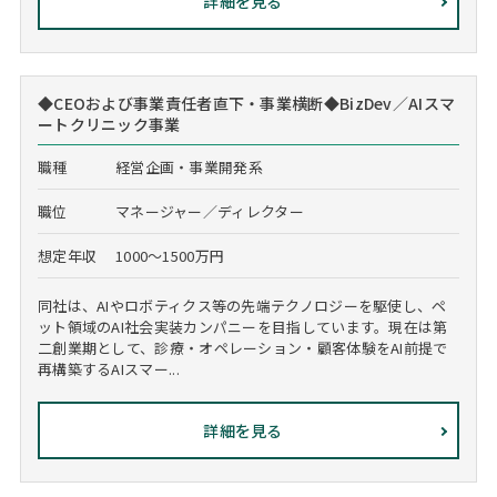
詳細を見る
◆CEOおよび事業責任者直下・事業横断◆BizDev／AIスマ
ートクリニック事業
職種
経営企画・事業開発系
職位
マネージャー／ディレクター
想定年収
1000～1500万円
同社は、AIやロボティクス等の先端テクノロジーを駆使し、ペ
ット領域のAI社会実装カンパニーを目指しています。現在は第
二創業期として、診療・オペレーション・顧客体験をAI前提で
再構築するAIスマー...
詳細を見る