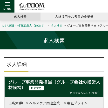
求人検索
人材採用をお考えの企業様
MBA転職・外資系求人（HOME）
求人検索
グループ事業開発担当（グループ
戻る
戻る
戻る
戻る
戻る
戻る
戻る
戻る
戻る
戻る
戻る
アクシアムの特長
キャリア支援 TOP
転職ツール TOP
転職コラム TOP
イベント・セミナー TOP
会社概要 TOP
ミッシ
お申し
キャリア
MBA留
英文レジ
求人検索
サービス案内
キャリアデザイン講座
英文レジュメの書き方
“展”職相談室
ジョブフェア
沿革
コンサ
キャリ
MBAの
日本から
パワー
（最新求人市場動向）
コンサルタントの紹介
職務経歴書の書き方
転職市場の明日をよめ
キャリアデザインセミナー
主なクライアント
代表メ
“展”
転職活
主な10
キーワ
求人詳細
ステージ別アドバイス
日本語履歴書テンプレート
コンサルティングの現場から
海外セミナー
アクセス
“展”
MBA
英文レ
MBAの転職事例
グループ事業開発担当（グループ会社の経営人
よくある面接Q&A集
転職成功への4つの鍵
キャリアフォーラム
採用情報
材候補）
おわり
おすすめ
MBAからのFAQ
［ポジションNo.：59083］
外資系／面接攻略のコツ
キャリアに効く一冊
プロ経営者の特別セミナー
パブリシティ
日系大手IT×ヘルスケア関連企業 ※東証プライム
MBA留学生数の推移