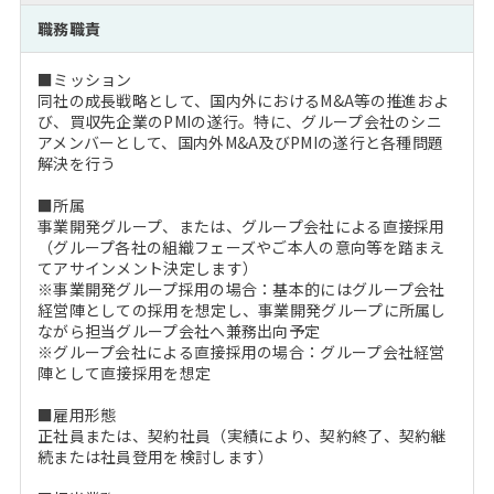
注目企業インタビュー
Career Talk Live
ニュースリリース
職務職責
インターン受入企業一覧
MBA NETWORKING
■ミッション
MBAを生かす求人特集
同社の成長戦略として、国内外におけるM&A等の推進およ
び、買収先企業のPMIの遂行。特に、グループ会社のシニ
アメンバーとして、国内外M&A及びPMIの遂行と各種問題
年齢と年収の相関図
解決を行う
■所属
事業開発グループ、または、グループ会社による直接採用
（グループ各社の組織フェーズやご本人の意向等を踏まえ
てアサインメント決定します）
※事業開発グループ採用の場合：基本的にはグループ会社
経営陣としての採用を想定し、事業開発グループに所属し
ながら担当グループ会社へ兼務出向予定
※グループ会社による直接採用の場合：グループ会社経営
陣として直接採用を想定
■雇用形態
正社員または、契約社員（実績により、契約終了、契約継
続または社員登用を検討します）