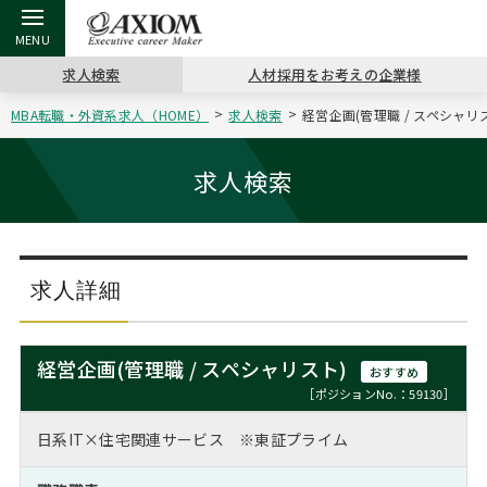
求人検索
人材採用をお考えの企業様
MBA転職・外資系求人（HOME）
求人検索
経営企画(管理職 / スペシャリ
戻る
戻る
戻る
戻る
戻る
戻る
戻る
戻る
戻る
戻る
戻る
アクシアムの特長
キャリア支援 TOP
転職ツール TOP
転職コラム TOP
イベント・セミナー TOP
会社概要 TOP
ミッシ
お申し
キャリア
MBA留
英文レジ
求人検索
サービス案内
キャリアデザイン講座
英文レジュメの書き方
“展”職相談室
ジョブフェア
沿革
コンサ
キャリ
MBAの
日本から
パワー
（最新求人市場動向）
コンサルタントの紹介
職務経歴書の書き方
転職市場の明日をよめ
キャリアデザインセミナー
主なクライアント
代表メ
“展”
転職活
主な10
キーワ
求人詳細
ステージ別アドバイス
日本語履歴書テンプレート
コンサルティングの現場から
海外セミナー
アクセス
“展”
MBA
英文レ
MBAの転職事例
経営企画(管理職 / スペシャリスト)
おすすめ
よくある面接Q&A集
転職成功への4つの鍵
キャリアフォーラム
採用情報
おわり
［ポジションNo.：59130］
MBAからのFAQ
日系IT×住宅関連サービス ※東証プライム
外資系／面接攻略のコツ
キャリアに効く一冊
プロ経営者の特別セミナー
パブリシティ
MBA留学生数の推移