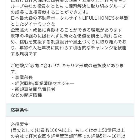
における経営課題の改善案の企画・立案をし、経営層やグ
ループ会社の役員をとともに課題解決に取り組みグループ
の成長に直接貢献することができます。
日本最大級の不動産ポータルサイトLIFULL HOME'Sを基盤
としたダイナミックな
企業拡大・成長に貢献することができる環境があります
既存の枠組みに捉われずに新たな価値を創出し続けるた
め、挑戦を支援する制度設計や風土づくりに取り組んでお
り、年齢や入社年次に関わらず積極的なチャレンジを歓迎
する環境です
ご経験/ご志向に合わせたキャリア形成の選択肢がありま
す。
・事業部長
・経営戦略/事業戦略マネジャー
・新規事業開発責任者
などの関連職種
応募条件
必須要件
(目安として)社員数100名以上、もしくは売上50億円以上
の会社で経営企画や経営管理部門等での経験5年～10年以