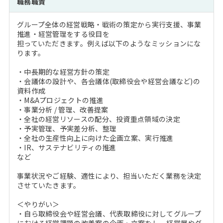
職務職責
注目企業インタビュー
Career Talk Live
ニュースリリース
インターン受入企業一覧
グループ全体の経営戦略・戦術の策定から実行支援、事業
MBA NETWORKING
推進・経営管理をする役目を
MBAを生かす求人特集
担っていただきます。例えば以下のようなミッションにな
ります。
年齢と年収の相関図
・中長期的な経営方針の策定
・会議体の設計や、各会議体(取締役会や経営会議など)の
資料作成
・M&Aプロジェクトの推進
・事業分析 / 管理、改善提案
・全社の経営リソースの配分、投資重点領域の決定
・予実管理、予実差分析、整理
・全社の生産性向上に向けた企画立案、実行推進
・IR、サステナビリティの推進
など
事業状況やご経験、適性により、担当いただく業務を決定
させていたきます。
＜やりがい＞
・自ら取締役会や経営会議、代表取締役に対してグループ