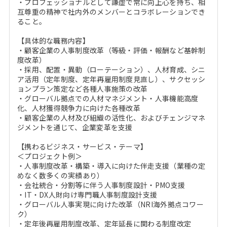
・プロフェッショナルとして謙虚で常に向上心を持ち、相
互尊重の精神で社内外のメンバーとコラボレーションでき
ること。
【具体的な職務内容】
・顧客企業の人事制度改革（等級・評価・報酬など基幹制
度改革）
・採用、配置・異動（ローテーション）、人材育成、シニ
ア活用（定年制度、定年再雇用制度見直し）、サクセッシ
ョンプラン策定など各種人事施策の改革
・グローバル拠点での人材マネジメント・人事機能高度
化、人材獲得競争力に向けた各種改革
・顧客企業の人材及び組織の活性化、およびチェンジマネ
ジメントを通じて、企業変革を支援
【携わるビジネス・サービス・テーマ】
＜プロジェクト例＞
・人事制度改革・構築・導入に向けた伴走支援（業種の定
めなく数多くの実績あり）
・会社統合・分割等に伴う人事制度設計・PMO支援
・IT・DX人財向け専門職人事制度設計支援
・グローバル人事実現に向けた改革（NRI海外拠点コワー
ク）
・定年後再雇用制度改革、定年延長に関わる制度改定