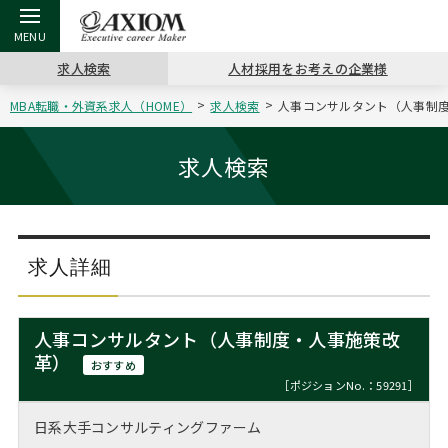
求人検索
人材採用をお考えの企業様
MBA転職・外資系求人（HOME）
求人検索
人事コンサルタント（人事制度
戻る
戻る
戻る
戻る
戻る
戻る
戻る
戻る
戻る
戻る
戻る
アクシアムの特長
キャリア支援 TOP
転職ツール TOP
転職コラム TOP
イベント・セミナー TOP
会社概要 TOP
ミッシ
お申し
キャリア
MBA留
英文レジ
求人検索
サービス案内
キャリアデザイン講座
英文レジュメの書き方
“展”職相談室
ジョブフェア
沿革
コンサ
キャリ
MBAの
日本から
パワー
（最新求人市場動向）
コンサルタントの紹介
職務経歴書の書き方
転職市場の明日をよめ
キャリアデザインセミナー
主なクライアント
代表メ
“展”
転職活
主な10
キーワ
求人詳細
ステージ別アドバイス
日本語履歴書テンプレート
コンサルティングの現場から
海外セミナー
アクセス
“展”
MBA
英文レ
MBAの転職事例
人事コンサルタント（人事制度・人事施策改
よくある面接Q&A集
転職成功への4つの鍵
キャリアフォーラム
採用情報
革）
おわり
おすすめ
MBAからのFAQ
［ポジションNo.：59291］
外資系／面接攻略のコツ
キャリアに効く一冊
プロ経営者の特別セミナー
パブリシティ
日系大手コンサルティングファーム
MBA留学生数の推移