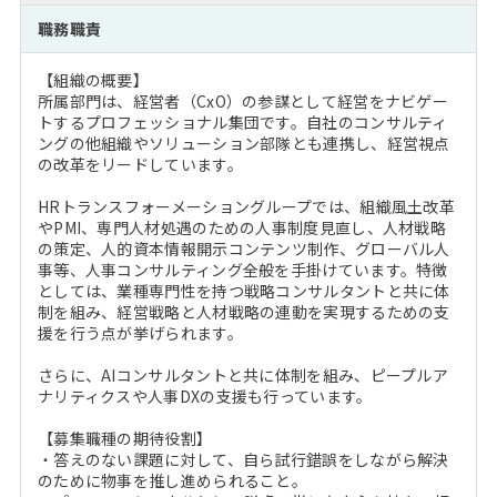
注目企業インタビュー
Career Talk Live
ニュースリリース
職務職責
インターン受入企業一覧
MBA NETWORKING
【組織の概要】
MBAを生かす求人特集
所属部門は、経営者（CxO）の参謀として経営をナビゲー
トするプロフェッショナル集団です。自社のコンサルティ
ングの他組織やソリューション部隊とも連携し、経営視点
年齢と年収の相関図
の改革をリードしています。
HRトランスフォーメーショングループでは、組織風土改革
やPMI、専門人材処遇のための人事制度見直し、人材戦略
の策定、人的資本情報開示コンテンツ制作、グローバル人
事等、人事コンサルティング全般を手掛けています。特徴
としては、業種専門性を持つ戦略コンサルタントと共に体
制を組み、経営戦略と人材戦略の連動を実現するための支
援を行う点が挙げられます。
さらに、AIコンサルタントと共に体制を組み、ピープルア
ナリティクスや人事DXの支援も行っています。
【募集職種の期待役割】
・答えのない課題に対して、自ら試行錯誤をしながら解決
のために物事を推し進められること。