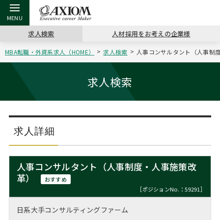
求人検索
人材採用をお考えの企業様
MBA転職・外資系求人（HOME）
求人検索
人事コンサルタント（人事制度
戻る
戻る
戻る
戻る
戻る
戻る
戻る
戻る
戻る
戻る
戻る
アクシアムの特長
キャリア支援 TOP
転職ツール TOP
転職コラム TOP
イベント・セミナー TOP
会社概要 TOP
ミッシ
お申し
キャリア
MBA留
英文レジ
求人検索
サービス案内
キャリアデザイン講座
英文レジュメの書き方
“展”職相談室
ジョブフェア
沿革
コンサ
キャリ
MBAの
日本から
パワー
（最新求人市場動向）
コンサルタントの紹介
職務経歴書の書き方
転職市場の明日をよめ
キャリアデザインセミナー
主なクライアント
代表メ
“展”
転職活
主な10
キーワ
求人詳細
ステージ別アドバイス
日本語履歴書テンプレート
コンサルティングの現場から
海外セミナー
アクセス
“展”
MBA
英文レ
MBAの転職事例
人事コンサルタント（人事制度・人事施策改
よくある面接Q&A集
転職成功への4つの鍵
キャリアフォーラム
採用情報
革）
おわり
おすすめ
MBAからのFAQ
［ポジションNo.：59291］
外資系／面接攻略のコツ
キャリアに効く一冊
プロ経営者の特別セミナー
パブリシティ
日系大手コンサルティングファーム
MBA留学生数の推移