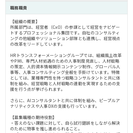
注目企業インタビュー
Career Talk Live
ニュースリリース
職務職責
インターン受入企業一覧
MBA NETWORKING
【組織の概要】
MBAを生かす求人特集
所属部門は、経営者（CxO）の参謀として経営をナビゲー
トするプロフェッショナル集団です。自社のコンサルティ
ングの他組織やソリューション部隊とも連携し、経営視点
年齢と年収の相関図
の改革をリードしています。
HRトランスフォーメーショングループでは、組織風土改革
やPMI、専門人材処遇のための人事制度見直し、人材戦略
の策定、人的資本情報開示コンテンツ制作、グローバル人
事等、人事コンサルティング全般を手掛けています。特徴
としては、業種専門性を持つ戦略コンサルタントと共に体
制を組み、経営戦略と人材戦略の連動を実現するための支
援を行う点が挙げられます。
さらに、AIコンサルタントと共に体制を組み、ピープルア
ナリティクスや人事DXの支援も行っています。
【募集職種の期待役割】
・答えのない課題に対して、自ら試行錯誤をしながら解決
のために物事を推し進められること。