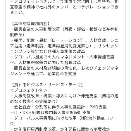
・プロフェッショナルとして謙虚で常に向上心を持ち、相
互尊重の精神で社内外のメンバーとコラボレーションでき
ること。
【具体的な職務内容】
・顧客企業の人事制度改革（等級・評価・報酬など基幹制
度改革）
・採用、配置・異動（ローテーション）、人材育成、シニ
ア活用（定年制度、定年再雇用制度見直し）、サクセッシ
ョンプラン策定など各種人事施策の改革
・グローバル拠点での人材マネジメント・人事機能高度
化、人材獲得競争力に向けた各種改革
・顧客企業の人材及び組織の活性化、およびチェンジマネ
ジメントを通じて、企業変革を支援
【携わるビジネス・サービス・テーマ】
＜プロジェクト例＞
・人事制度改革・構築・導入に向けた伴走支援（業種の定
めなく数多くの実績あり）
・会社統合・分割等に伴う人事制度設計・PMO支援
・IT・DX人財向け専門職人事制度設計支援
・グローバル人事実現に向けた改革（NRI海外拠点コワー
ク）
・定年後再雇用制度改革、定年延長に関わる制度改定