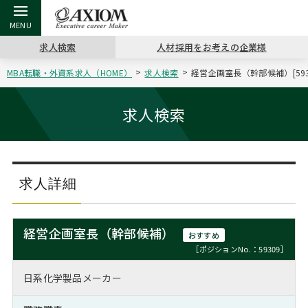
求人検索
人材採用をお考えの企業様
MBA転職・外資系求人（HOME）
求人検索
経営企画室長（幹部候補）[59
戻る
戻る
戻る
戻る
戻る
戻る
戻る
戻る
戻る
戻る
戻る
アクシアムの特長
キャリア支援 TOP
転職ツール TOP
転職コラム TOP
イベント・セミナー TOP
会社概要 TOP
ミッシ
お申し
キャリア
MBA留
英文レジ
求人検索
サービス案内
キャリアデザイン講座
英文レジュメの書き方
“展”職相談室
ジョブフェア
沿革
コンサ
キャリ
MBAの
日本から
パワー
（最新求人市場動向）
コンサルタントの紹介
職務経歴書の書き方
転職市場の明日をよめ
キャリアデザインセミナー
主なクライアント
代表メ
“展”
転職活
主な10
キーワ
求人詳細
ステージ別アドバイス
日本語履歴書テンプレート
コンサルティングの現場から
海外セミナー
アクセス
“展”
MBA
英文レ
MBAの転職事例
経営企画室長（幹部候補）
おすすめ
よくある面接Q&A集
転職成功への4つの鍵
キャリアフォーラム
採用情報
おわり
［ポジションNo.：59309］
MBAからのFAQ
日系化学製品メーカー
外資系／面接攻略のコツ
キャリアに効く一冊
プロ経営者の特別セミナー
パブリシティ
MBA留学生数の推移