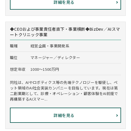
詳細を見る
◆CEOおよび事業責任者直下・事業横断◆BizDev／AIスマ
ートクリニック事業
職種
経営企画・事業開発系
職位
マネージャー／ディレクター
想定年収
1000～1500万円
同社は、AIやロボティクス等の先端テクノロジーを駆使し、ペ
ット領域のAI社会実装カンパニーを目指しています。現在は第
二創業期として、診療・オペレーション・顧客体験をAI前提で
再構築するAIスマー...
詳細を見る