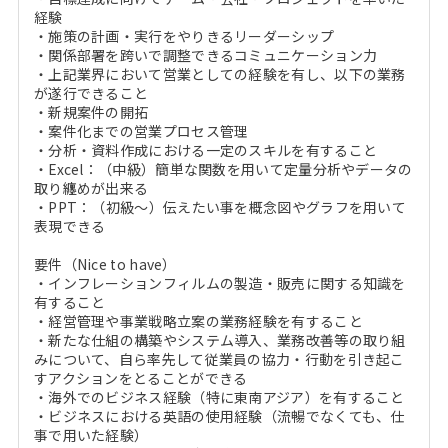
経験
・施策の計画・実行をやりきるリーダーシップ
・関係部署を跨いで調整できるコミュニケーション力
・上記業界において営業としての経験を有し、以下の業務
が遂行できること
・新規案件の開拓
・案件化までの営業プロセス管理
・分析・資料作成における一定のスキルを有すること
・Excel：（中級）簡単な関数を用いて定量分析やデータの
取り纏めが出来る
・PPT：（初級～）伝えたい事を概念図やグラフを用いて
表現できる
要件（Nice to have）
・インフレーションフィルムの製造・販売に関する知識を
有すること
・経営管理や事業戦略立案の業務経験を有すること
・新たな仕組の構築やシステム導入、業務改善等の取り組
みについて、自ら率先して従業員の協力・行動を引き起こ
すアクションをとることができる
・海外でのビジネス経験（特に東南アジア）を有すること
・ビジネスにおける英語の使用経験（流暢でなくても、仕
事で用いた経験）