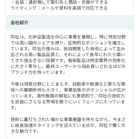
・会話：通訳無しで取引先と商談・折衝ができる
ライティング：メールや資料を英語で対応できる
会社紹介
同社は、化学品製造を中心に事業を展開し、特に特定分野
では高い国内シェアを誇り、圧倒的なポジションを確立し
ています。同社の強みは、独自開発した技術によって生み
出される高い製品品質と、それによって長年にわたり築い
てきた揺るぎない信頼です。看板製品は特定業界の効率化
に大きく寄与し、最終ユーザーから指名買いされるほどの
ブランド力を持っています。
今後は得意分野にとどまらず、自動車や医療など新たな領
域への展開余地も大きく、事業拡張のポテンシャルが広が
っています。海外販路の開拓にも意欲的で、同社の技術力
を武器にさらなる市場を取りにいくフェーズに入っていま
す。
技術に裏打ちされた確かな事業基盤を持ちながら、今まさ
に成長加速のタイミングを迎えている点が、同社で働く大
きな魅力です。