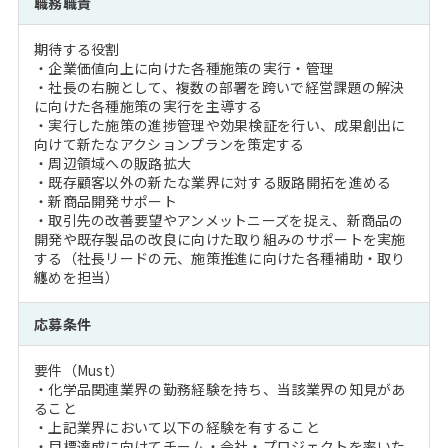
職務職責
注目企業インタビュー
Career Talk Live
ニュースリリース
インターン受入企業一覧
期待する役割
MBA NETWORKING
・企業価値向上に向けた各種施策の実行・管理
MBAを生かす求人特集
・社長の右腕として、複数の部署を跨いで経営課題の解決
に向けた各種施策の実行を主導する
・実行した施策の進捗管理や効果検証を行い、成果創出に
年齢と年収の相関図
向けて新たなアクションプランを策定する
・周辺領域への販路拡大
・既存顧客以外の新たな業界に対する販路開拓を進める
・新商品開発サポート
・取引先の改善要望やアンメットニーズを捉え、新商品の
開発や既存製品の改良に向けた取り組みのサポートを実施
する（社長リードの元、施策推進に向けた各種補助・取り
纏めを担当）
応募条件
要件（Must）
・化学品関連業界の勤務経験を持ち、当該業界の知見があ
ること
・上記業界において以下の経験を有すること
・目標達成に向けてチーム・会社・プロジェクトを率いた