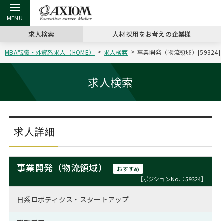
求人検索
人材採用をお考えの企業様
MBA転職・外資系求人（HOME）
求人検索
事業開発（物流領域）[5932
戻る
戻る
戻る
戻る
戻る
戻る
戻る
戻る
戻る
戻る
戻る
アクシアムの特長
キャリア支援 TOP
転職ツール TOP
転職コラム TOP
イベント・セミナー TOP
会社概要 TOP
ミッシ
お申し
キャリア
MBA留
英文レジ
求人検索
サービス案内
キャリアデザイン講座
英文レジュメの書き方
“展”職相談室
ジョブフェア
沿革
コンサ
キャリ
MBAの
日本から
パワー
（最新求人市場動向）
コンサルタントの紹介
職務経歴書の書き方
転職市場の明日をよめ
キャリアデザインセミナー
主なクライアント
代表メ
“展”
転職活
主な10
キーワ
求人詳細
ステージ別アドバイス
日本語履歴書テンプレート
コンサルティングの現場から
海外セミナー
アクセス
“展”
MBA
英文レ
MBAの転職事例
事業開発（物流領域）
おすすめ
よくある面接Q&A集
転職成功への4つの鍵
キャリアフォーラム
採用情報
おわり
［ポジションNo.：59324］
MBAからのFAQ
日系ロボティクス・スタートアップ
外資系／面接攻略のコツ
キャリアに効く一冊
プロ経営者の特別セミナー
パブリシティ
MBA留学生数の推移