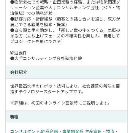
●物流会社での戦略・企画業務の経験、または物流関連ソ
リューション企業や大手コンサルティング会社（SCM・物
流領域）での勤務経験
●顧客対応・折衝経験（顧客との話し合いを通じ、双方が
満足できる着地を模索・提案）
●自ら頭と手を動かし、「新しい世の中をつくる」気概の
ある方（立ち上げフェーズの不確実性を楽しみ、自走して
プロジェクトを形にできる）
歓迎要件
●大手コンサルティング会社勤務経験
会社紹介
世界最高水準のロボット技術により、社会課題の解決を目
指すテクノロジースタートアップです。
※詳細は、初回のオンライン面談時にご説明します。
職種
コンサルタント
,
経営企画・事業開発系
,
生産管理・物流・