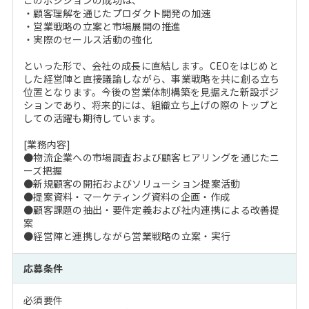
このポジションの成功は、
・顧客理解を通じたプロダクト開発の加速
・営業戦略の立案と市場展開の推進
・実際のセールス活動の強化
といった形で、会社の成長に直結します。CEOをはじめと
した経営陣と直接議論しながら、事業戦略を共に創る立ち
位置となります。今後の営業体制構築を見据えた新設ポジ
ションであり、将来的には、組織立ち上げの際のトップと
しての活躍も期待しています。
[業務内容]
●物流企業への市場調査および顧客ヒアリングを通じたニ
ーズ把握
●新規顧客の開拓およびソリューション提案活動
●提案資料・マーケティング資料の企画・作成
●顧客課題の抽出・要件定義および社内連携による改善提
案
●経営陣と連携しながら営業戦略の立案・実行
応募条件
必須要件