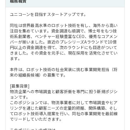
職務職責
注目企業インタビュー
Career Talk Live
ニュースリリース
インターン受入企業一覧
ユニコーンを目指すスタートアップです。
MBA NETWORKING
MBAを生かす求人特集
同社は世界最高水準のロボット技術を有し、海外から高い
注目を集めています。資金調達も順調で、博士号をもつ技
術系創業者、ベンチャー経験豊富なCEO、優秀なコアメン
年齢と年収の相関図
バーが揃いました。直近のプレシリーズAラウンドで10億
円以上の資金調達を得て、次のラウンドにも目途がついて
きました。その資金を元手に、現在採用を活発化させてい
ます。
本件は、ロボット技術の社会実装に挑む事業開発担当（将
来の組織長候補）の募集です。
[募集背景]
物流企業への市場調査と顧客折衝を専門に担う新規ポジシ
ョンです。
このポジションでは、物流事業者に対して市場調査やヒア
リングを通じた顧客ニーズの定量的把握、関係構築、そし
てロボット技術導入提案を行い、同社の事業開発を最前線
でリードしていただきます。