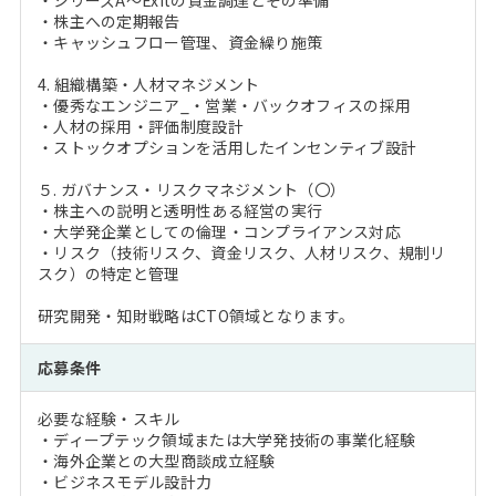
・シリーズA～Exitの資金調達とその準備
・株主への定期報告
・キャッシュフロー管理、資金繰り施策
4. 組織構築・人材マネジメント
・優秀なエンジニア_・営業・バックオフィスの採用
・人材の採用・評価制度設計
・ストックオプションを活用したインセンティブ設計
５. ガバナンス・リスクマネジメント（〇）
・株主への説明と透明性ある経営の実行
・大学発企業としての倫理・コンプライアンス対応
・リスク（技術リスク、資金リスク、人材リスク、規制リ
スク）の特定と管理
研究開発・知財戦略はCTO領域となります。
応募条件
必要な経験・スキル
・ディープテック領域または大学発技術の事業化経験
・海外企業との大型商談成立経験
・ビジネスモデル設計力