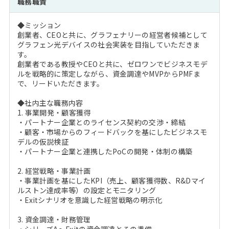
職務職責
注目企業インタビュー
Career Talk Live
ニュースリリース
インターン受入企業一覧
◆ミッション
MBA NETWORKING
創業者、CEOと共に、グラフェナリーの経営者候補として
MBAを生かす求人特集
グラフェン光デバイスの社会実装を目指していただきま
す。
創業者である教授やCEOと共に、ゼロワンでビジネスモデ
年齢と年収の相関図
ルを戦略的に策定しながら、資金調達やMVPからPMFま
で、リードいただきます。
◆社内主な職務内容
1. 事業開発・顧客獲得
・パートナー企業とのライセンス契約の交渉・締結
・顧客・市場からのフィードバックを基にしたビジネスモ
デルの仮説検証
・パートナー企業と連携したPoCの開発・体制の構築
2. 経営戦略・事業計画
・事業計画を基にしたKPI（売上、顧客獲得数、R&Dマイ
ルストン達成率等）の設定とモニタリング
・Exitシナリオを意識した経営戦略の明示化
3. 資金調達・財務管理