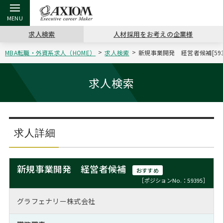
求人検索
人材採用をお考えの企業様
MBA転職・外資系求人（HOME）
求人検索
新規事業開発 経営者候補[59
戻る
戻る
戻る
戻る
戻る
戻る
戻る
戻る
戻る
戻る
戻る
アクシアムの特長
キャリア支援 TOP
転職ツール TOP
転職コラム TOP
イベント・セミナー TOP
会社概要 TOP
ミッシ
お申し
キャリア
MBA留
英文レジ
求人検索
サービス案内
キャリアデザイン講座
英文レジュメの書き方
“展”職相談室
ジョブフェア
沿革
コンサ
キャリ
MBAの
日本から
パワー
（最新求人市場動向）
コンサルタントの紹介
職務経歴書の書き方
転職市場の明日をよめ
キャリアデザインセミナー
主なクライアント
代表メ
“展”
転職活
主な10
キーワ
求人詳細
ステージ別アドバイス
日本語履歴書テンプレート
コンサルティングの現場から
海外セミナー
アクセス
“展”
MBA
英文レ
MBAの転職事例
新規事業開発 経営者候補
おすすめ
よくある面接Q&A集
転職成功への4つの鍵
キャリアフォーラム
採用情報
おわり
［ポジションNo.：59395］
MBAからのFAQ
グラフェナリー株式会社
外資系／面接攻略のコツ
キャリアに効く一冊
プロ経営者の特別セミナー
パブリシティ
MBA留学生数の推移