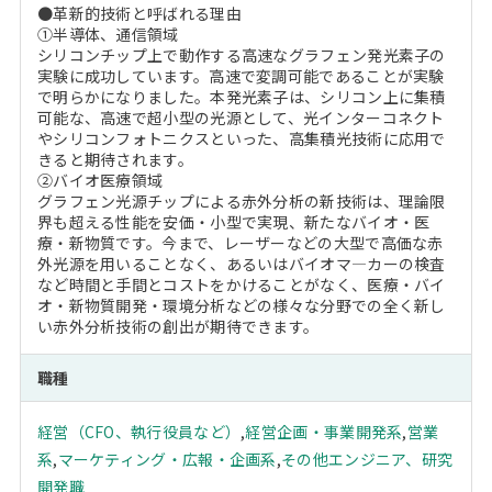
●革新的技術と呼ばれる理由
①半導体、通信領域
シリコンチップ上で動作する高速なグラフェン発光素子の
実験に成功しています。高速で変調可能であることが実験
で明らかになりました。本発光素子は、シリコン上に集積
可能な、高速で超小型の光源として、光インターコネクト
やシリコンフォトニクスといった、高集積光技術に応用で
きると期待されます。
②バイオ医療領域
グラフェン光源チップによる赤外分析の新技術は、理論限
界も超える性能を安価・小型で実現、新たなバイオ・医
療・新物質です。今まで、レーザーなどの大型で高価な赤
外光源を用いることなく、あるいはバイオマ―カーの検査
など時間と手間とコストをかけることがなく、医療・バイ
オ・新物質開発・環境分析などの様々な分野での全く新し
い赤外分析技術の創出が期待できます。
職種
経営（CFO、執行役員など）
,
経営企画・事業開発系
,
営業
系
,
マーケティング・広報・企画系
,
その他エンジニア、研究
開発職