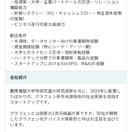
・投資家・大学・企業パートナーとの交渉・リレーション
構築能力
・財務リテラシー（P/L・キャッシュフロー・株主資本政策
の理解）
・ビジネス遂行可能な英語力
歓迎条件
・半導体、データセンター向けの事業開発経験
・資金調達経験（特にシード・アーリー期）
・大学とのライセンス交渉・知財移転経験
・ハードテック分野での事業開発・製品化経験
・スタートアップにおけるExit(IPO、M&A)の経験
会社紹介
慶應義塾大学牧研究室の研究成果を元に、2024年に創業し
たばかりの、グラフェン赤外光源技術の社会実装を目指す
スタートアップです。
グラフェンとは炭素の2次元結晶の事ですが、同社が開発
したグラフェン光デバイスが革新的と呼ばれ注目を浴びて
います。