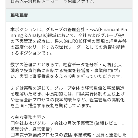
日系大手消費財メーカー ※東証プライム
注目企業インタビュー
Career Talk Live
ニュースリリース
インターン受入企業一覧
職務職責
MBA NETWORKING
MBAを生かす求人特集
本ポジションは、グループの管理会計・F&A(Financial Pla
nning & Analysis)領域において、全社およびグループ会社
年齢と年収の相関図
の予実管理を起点に、将来的にROIC経営の実現と経営基盤
の高度化をリードする次世代リーダーとしての活躍を期待
するポジションです。
数字の管理にとどまらず、経営データを分析・可視化し、
戦略や投資判断に直結する提案を経営層・事業部門に行
い、実際に事業推進を支える役割を担っていただきます。
まずは実務を通じて、グループ全体の経営数値と事業構造
を理解いただき、中長期的には、F&A実行体制の立ち上げ
や管理会計プロセスの抜本的改革など、経営管理の高度化
を企画・推進する役割を期待しています。
＜主な業務内容＞
□全社およびグループ会社の月次予実管理(業績レビュー、
差異分析、経営報告)
□年次予算編成プロセスの統括(事業戦略・投資と連動した