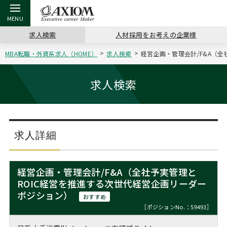
求人検索
人材採用をお考えの企業様
MBA転職・外資系求人（HOME）
求人検索
経営企画・管理会計/F&A（全
戻る
戻る
戻る
戻る
戻る
戻る
戻る
戻る
戻る
戻る
戻る
アクシアムの特長
キャリア支援 TOP
転職ツール TOP
転職コラム TOP
イベント・セミナー TOP
会社概要 TOP
ミッシ
お申し
キャリア
MBA留
英文レジ
求人検索
サービス案内
キャリアデザイン講座
英文レジュメの書き方
“展”職相談室
ジョブフェア
沿革
コンサ
キャリ
MBAの
日本から
パワー
（最新求人市場動向）
コンサルタントの紹介
職務経歴書の書き方
転職市場の明日をよめ
キャリアデザインセミナー
主なクライアント
代表メ
“展”
転職活
主な10
キーワ
求人詳細
ステージ別アドバイス
日本語履歴書テンプレート
コンサルティングの現場から
海外セミナー
アクセス
“展”
MBA
英文レ
MBAの転職事例
経営企画・管理会計/F&A（全社予実管理と
よくある面接Q&A集
転職成功への4つの鍵
キャリアフォーラム
採用情報
ROIC経営を推進する次世代経営企画リーダー
おわり
MBAからのFAQ
ポジション）
おすすめ
外資系／面接攻略のコツ
キャリアに効く一冊
プロ経営者の特別セミナー
パブリシティ
［ポジションNo.：59493］
MBA留学生数の推移