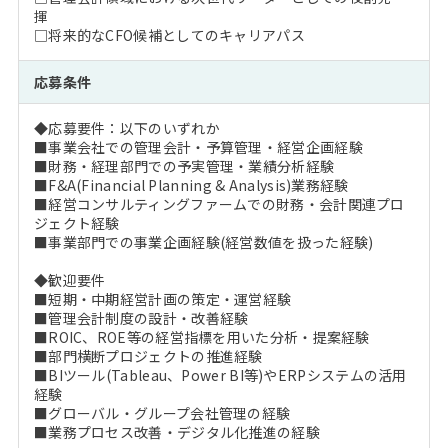
揮
□将来的なCFO候補としてのキャリアパス
応募条件
◆応募要件：以下のいずれか
■事業会社での管理会計・予算管理・経営企画経験
■財務・経理部門での予実管理・業績分析経験
■F&A(Financial Planning & Analysis)業務経験
■経営コンサルティングファームでの財務・会計関連プロ
ジェクト経験
■事業部門での事業企画経験(経営数値を扱った経験)
◆歓迎要件
■短期・中期経営計画の策定・運営経験
■管理会計制度の設計・改善経験
■ROIC、ROE等の経営指標を用いた分析・提案経験
■部門横断プロジェクトの推進経験
■BIツール(Tableau、Power BI等)やERPシステムの活用
経験
■グローバル・グループ会社管理の経験
■業務プロセス改善・デジタル化推進の経験