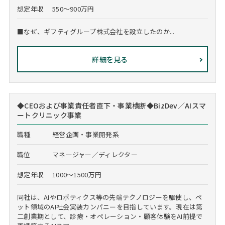
想定年収
550～900万円
■なぜ、ギフティグループ株式会社を設立したのか...
詳細を見る
◆CEOおよび事業責任者直下・事業横断◆BizDev／AIスマ
ートクリニック事業
職種
経営企画・事業開発系
職位
マネージャー／ディレクター
想定年収
1000～1500万円
同社は、AIやロボティクス等の先端テクノロジーを駆使し、ペ
ット領域のAI社会実装カンパニーを目指しています。現在は第
二創業期として、診療・オペレーション・顧客体験をAI前提で