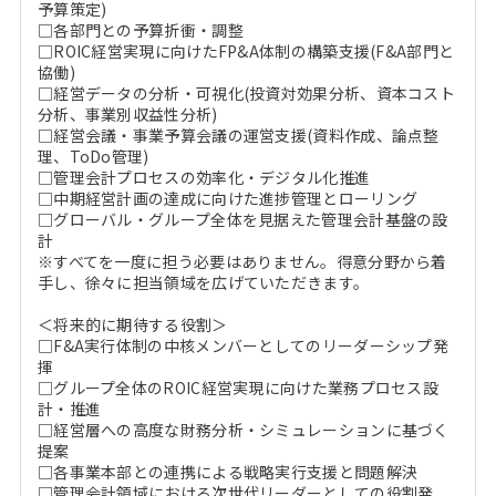
予算策定)
□各部門との予算折衝・調整
□ROIC経営実現に向けたFP&A体制の構築支援(F&A部門と
協働)
□経営データの分析・可視化(投資対効果分析、資本コスト
分析、事業別収益性分析)
□経営会議・事業予算会議の運営支援(資料作成、論点整
理、ToDo管理)
□管理会計プロセスの効率化・デジタル化推進
□中期経営計画の達成に向けた進捗管理とローリング
□グローバル・グループ全体を見据えた管理会計基盤の設
計
※すべてを一度に担う必要はありません。得意分野から着
手し、徐々に担当領域を広げていただきます。
＜将来的に期待する役割＞
□F&A実行体制の中核メンバーとしてのリーダーシップ発
揮
□グループ全体のROIC経営実現に向けた業務プロセス設
計・推進
□経営層への高度な財務分析・シミュレーションに基づく
提案
□各事業本部との連携による戦略実行支援と問題解決
□管理会計領域における次世代リーダーとしての役割発