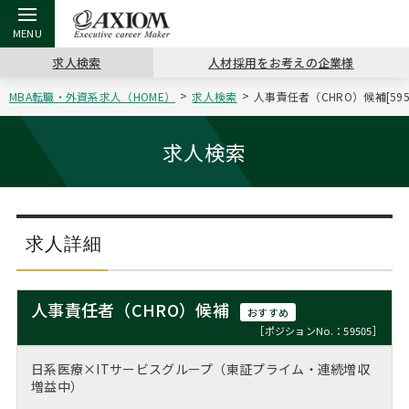
求人検索
人材採用をお考えの企業様
MBA転職・外資系求人（HOME）
求人検索
人事責任者（CHRO）候補[5
戻る
戻る
戻る
戻る
戻る
戻る
戻る
戻る
戻る
戻る
戻る
アクシアムの特長
キャリア支援 TOP
転職ツール TOP
転職コラム TOP
イベント・セミナー TOP
会社概要 TOP
ミッシ
お申し
キャリア
MBA留
英文レジ
求人検索
サービス案内
キャリアデザイン講座
英文レジュメの書き方
“展”職相談室
ジョブフェア
沿革
コンサ
キャリ
MBAの
日本から
パワー
（最新求人市場動向）
コンサルタントの紹介
職務経歴書の書き方
転職市場の明日をよめ
キャリアデザインセミナー
主なクライアント
代表メ
“展”
転職活
主な10
キーワ
求人詳細
ステージ別アドバイス
日本語履歴書テンプレート
コンサルティングの現場から
海外セミナー
アクセス
“展”
MBA
英文レ
MBAの転職事例
人事責任者（CHRO）候補
おすすめ
よくある面接Q&A集
転職成功への4つの鍵
キャリアフォーラム
採用情報
おわり
［ポジションNo.：59505］
MBAからのFAQ
日系医療×ITサービスグループ（東証プライム・連続増収
外資系／面接攻略のコツ
キャリアに効く一冊
プロ経営者の特別セミナー
パブリシティ
増益中）
MBA留学生数の推移