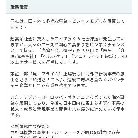
注目企業インタビュー
Career Talk Live
ニュースリリース
職務職責
インターン受入企業一覧
MBA NETWORKING
同社は、国内外で多様な事業・ビジネスモデルを展開して
MBAを生かす求人特集
います 。
超高齢社会に突入したことで多くの社会課題が発生してい
年齢と年収の相関図
ますが、人々のニーズや関心の高まりをビジネスチャンス
として捉え、「高齢社会×情報」を切り口に「医療」「介
護/障害福祉」「ヘルスケア」「シニアライフ」領域で、40
以上のサービスを運営しています。
東証一部（現：プライム）上場後も国内外で新規事業の創
出をさらに加速させており、連続で増収増益のメガベンチ
ャー企業として存在感を強めています。
また、アジア・ヨーロッパ・オセアニアなどで広く海外事
業を展開しており、今後も日本国内に留まらず既存事業の
拡大・成長と新規事業の開発を加速度的に進めていく予定
です。
＜所属部門の役割＞
同社は複数の事業モデル・フェーズが同じ組織内に存在