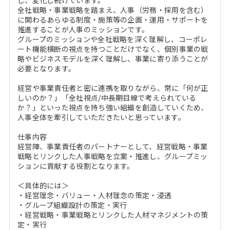
し、変化し続けています。
全社戦略・事業戦略を踏まえ、人事（労務・採用を含む）
に関わるあらゆる制度・施策等の企画・運用・サポートを
推進することが人事のミッションです。
グループのミッションや全社戦略を深く理解し、コーポレ
ート機能横断の視点を持つことだけでなく、個別事業の戦
略やビジネスモデルを深く理解し、事業に寄り添うことが
必要となります。
経営や事業責任者と密に連携を取りながら、常に「何が正
しいのか？」「全社視点/中長期目線で考えられている
か？」といった視点を持ち強い組織を創造していくため、
人事全体を牽引していただきたいと思っています。
仕事内容
経営陣、事業責任者のパートナーとして、経営戦略・事業
戦略とリンクした人事戦略を立案・推進し、グループミッ
ションに貢献する役割となります。
＜具体的には＞
・経営理念・バリュー・人材理念の策定・浸透
・グループ組織設計の策定・実行
・経営戦略・事業戦略とリンクした人材マネジメントの策
定・実行