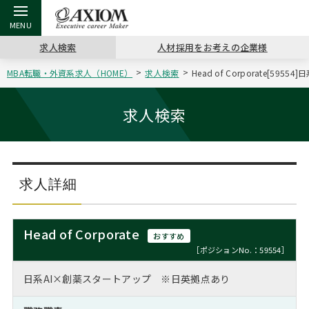
求人検索
人材採用をお考えの企業様
MBA転職・外資系求人（HOME）
求人検索
Head of Corporate[5
戻る
戻る
戻る
戻る
戻る
戻る
戻る
戻る
戻る
戻る
戻る
アクシアムの特長
キャリア支援 TOP
転職ツール TOP
転職コラム TOP
イベント・セミナー TOP
会社概要 TOP
ミッシ
お申し
キャリア
MBA留
英文レジ
求人検索
サービス案内
キャリアデザイン講座
英文レジュメの書き方
“展”職相談室
ジョブフェア
沿革
コンサ
キャリ
MBAの
日本から
パワー
（最新求人市場動向）
コンサルタントの紹介
職務経歴書の書き方
転職市場の明日をよめ
キャリアデザインセミナー
主なクライアント
代表メ
“展”
転職活
主な10
キーワ
求人詳細
ステージ別アドバイス
日本語履歴書テンプレート
コンサルティングの現場から
海外セミナー
アクセス
“展”
MBA
英文レ
MBAの転職事例
Head of Corporate
おすすめ
よくある面接Q&A集
転職成功への4つの鍵
キャリアフォーラム
採用情報
おわり
［ポジションNo.：59554］
MBAからのFAQ
日系AI×創薬スタートアップ ※日英拠点あり
外資系／面接攻略のコツ
キャリアに効く一冊
プロ経営者の特別セミナー
パブリシティ
MBA留学生数の推移