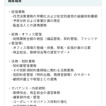
職務職責
注目企業インタビュー
Career Talk Live
ニュースリリース
インターン受入企業一覧
・経理業務
MBA NETWORKING
-月次決算業務の早期化および安定的運用の組織体制構築
MBAを生かす求人特集
-予実分析および事業計画の策定
-監査法人との連携業務
年齢と年収の相関図
・総務・オフィス管理
-総務業務全般の統括（備品管理、契約管理、ファシリテ
ィ管理等）
-オフィス環境の整備・改善、移転・拡張計画の立案
-株主総会、取締役会等の運営サポート
・法務・知財業務
-契約書管理業務
-その他新規契約書締結に関わる法務業務
-知的財産管理（特許出願、商標登録等）のサポート
-顧問弁護士や税理士との連携
・ガバナンス・内部統制
-取締役会、株主総会の運営事務
-議事録作成・管理
-コーポレートガバナンス体制の強化