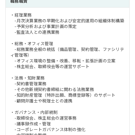
職務職責
注目企業インタビュー
Career Talk Live
ニュースリリース
インターン受入企業一覧
・経理業務
MBA NETWORKING
-月次決算業務の早期化および安定的運用の組織体制構築
MBAを生かす求人特集
-予実分析および事業計画の策定
-監査法人との連携業務
年齢と年収の相関図
・総務・オフィス管理
-総務業務全般の統括（備品管理、契約管理、ファシリテ
ィ管理等）
-オフィス環境の整備・改善、移転・拡張計画の立案
-株主総会、取締役会等の運営サポート
・法務・知財業務
-契約書管理業務
-その他新規契約書締結に関わる法務業務
-知的財産管理（特許出願、商標登録等）のサポート
-顧問弁護士や税理士との連携
・ガバナンス・内部統制
-取締役会、株主総会の運営事務
-議事録作成・管理
-コーポレートガバナンス体制の強化