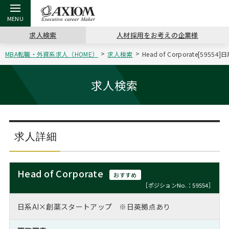
求人検索
人材採用をお考えの企業様
MBA転職・外資系求人（HOME）
求人検索
Head of Corporate[5
戻る
戻る
戻る
戻る
戻る
戻る
戻る
戻る
戻る
戻る
戻る
アクシアムの特長
キャリア支援 TOP
転職ツール TOP
転職コラム TOP
イベント・セミナー TOP
会社概要 TOP
ミッシ
お申し
キャリア
MBA留
英文レジ
求人検索
サービス案内
キャリアデザイン講座
英文レジュメの書き方
“展”職相談室
ジョブフェア
沿革
コンサ
キャリ
MBAの
日本から
パワー
（最新求人市場動向）
コンサルタントの紹介
職務経歴書の書き方
転職市場の明日をよめ
キャリアデザインセミナー
主なクライアント
代表メ
“展”
転職活
主な10
キーワ
求人詳細
ステージ別アドバイス
日本語履歴書テンプレート
コンサルティングの現場から
海外セミナー
アクセス
“展”
MBA
英文レ
MBAの転職事例
Head of Corporate
おすすめ
よくある面接Q&A集
転職成功への4つの鍵
キャリアフォーラム
採用情報
おわり
［ポジションNo.：59554］
MBAからのFAQ
日系AI×創薬スタートアップ ※日英拠点あり
外資系／面接攻略のコツ
キャリアに効く一冊
プロ経営者の特別セミナー
パブリシティ
MBA留学生数の推移