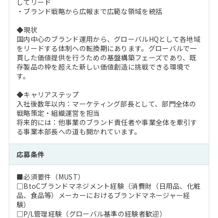
してリード
・ブランド戦略から広報まで広範な領域を統括
◆現状
国内中心のブランド運用から、グローバルHQとして各地域
をリードする体制への転換期にあります。グローバルで一
貫した価値提供を行うための基盤構築フェーズであり、既
存製品の枠を超えた新しい価値創造に挑戦できる環境で
す。
◆キャリアステップ
入社後数年以内：マーケティング部長として、部門全体の
戦略策定・組織運営を担当
将来的には：他事業のブランド責任者や事業全体を牽引す
る事業本部長への道も開かれています。
応募条件
■必須要件（MUST）
□BtoCブランドマネジメント経験（消費財（日用品、化粧
品、食品等）メーカーにおけるブランドマネージャー経
験）
□P/L管理経験（グローバル基準の経験者歓迎）