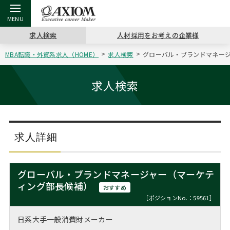
求人検索
人材採用をお考えの企業様
MBA転職・外資系求人（HOME）
求人検索
グローバル・ブランドマネージ
戻る
戻る
戻る
戻る
戻る
戻る
戻る
戻る
戻る
戻る
戻る
アクシアムの特長
キャリア支援 TOP
転職ツール TOP
転職コラム TOP
イベント・セミナー TOP
会社概要 TOP
ミッシ
お申し
キャリア
MBA留
英文レジ
求人検索
サービス案内
キャリアデザイン講座
英文レジュメの書き方
“展”職相談室
ジョブフェア
沿革
コンサ
キャリ
MBAの
日本から
パワー
（最新求人市場動向）
コンサルタントの紹介
職務経歴書の書き方
転職市場の明日をよめ
キャリアデザインセミナー
主なクライアント
代表メ
“展”
転職活
主な10
キーワ
求人詳細
ステージ別アドバイス
日本語履歴書テンプレート
コンサルティングの現場から
海外セミナー
アクセス
“展”
MBA
英文レ
MBAの転職事例
グローバル・ブランドマネージャー（マーケテ
よくある面接Q&A集
転職成功への4つの鍵
キャリアフォーラム
採用情報
ィング部長候補）
おわり
おすすめ
MBAからのFAQ
［ポジションNo.：59561］
外資系／面接攻略のコツ
キャリアに効く一冊
プロ経営者の特別セミナー
パブリシティ
日系大手一般消費財メーカー
MBA留学生数の推移