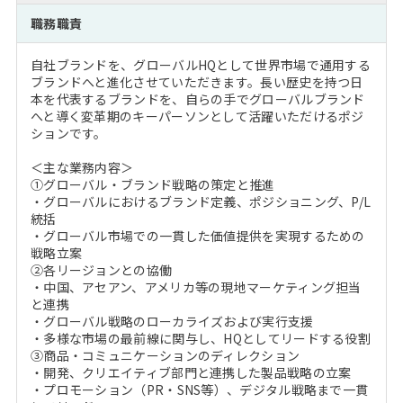
注目企業インタビュー
Career Talk Live
ニュースリリース
職務職責
インターン受入企業一覧
MBA NETWORKING
自社ブランドを、グローバルHQとして世界市場で通用する
MBAを生かす求人特集
ブランドへと進化させていただきます。長い歴史を持つ日
本を代表するブランドを、自らの手でグローバルブランド
へと導く変革期のキーパーソンとして活躍いただけるポジ
年齢と年収の相関図
ションです。
＜主な業務内容＞
①グローバル・ブランド戦略の策定と推進
・グローバルにおけるブランド定義、ポジショニング、P/L
統括
・グローバル市場での一貫した価値提供を実現するための
戦略立案
②各リージョンとの協働
・中国、アセアン、アメリカ等の現地マーケティング担当
と連携
・グローバル戦略のローカライズおよび実行支援
・多様な市場の最前線に関与し、HQとしてリードする役割
③商品・コミュニケーションのディレクション
・開発、クリエイティブ部門と連携した製品戦略の立案
・プロモーション（PR・SNS等）、デジタル戦略まで一貫