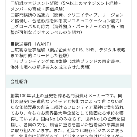
□組織マネジメント経験（5名以上のマネジメント経験・
メンバーの育成・評価経験）
□部門横断の推進力（開発、クリエイティブ、リージョン
と協働し、合意形成を図る高いコミュニケーション能力）
□グローバル対応力（海外拠点・パートナーとの折衝・調
整が可能なビジネスレベルの英語力）
■歓迎要件（WANT）
□広範な管掌経験（商品企画からPR、SNS、デジタル戦略
まで横断的にリードした経験）
□リブランディング成功体験（成熟ブランドの再定義や、
海外市場への新規参入を成功させた実績）
会社紹介
創業100年以上の歴史を誇る名門消費財メーカーです。同
社の歴史は先進的なアイデアと技術力によって世にない新
たな価値製品の創造し続けるフロンティア精神に満ち溢れ
ており、今もなお業界最大手企業として確固たる地位を獲
得しています。国内No.1のみならず、世界No.1の企業を目
指し、各国の文化、風習に重きを置いた密着型の事業展開
に取り組んでいます。また、近年では既存ビジネスに限ら
ず、幼児向け知育グッズ、ビジネスマン向けビジネスゲー