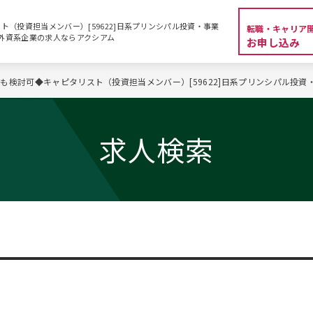
（投資担当メンバー）[59622]日系プリンシパル投資・事業
転職・キャリア
転職・外資系企業の求人ならアクシアム
お申し込み
も検討可◆キャピタリスト（投資担当メンバー）[59622]日系プリンシパル投資
求人検索