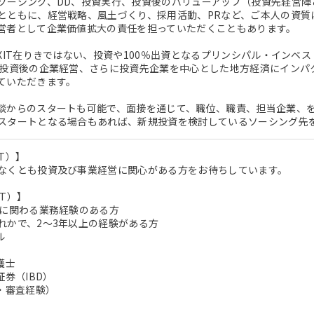
ソーシング、DD、投資実行、投資後のバリューアップ（投資先経営陣
とともに、経営戦略、風土づくり、採用活動、PRなど、ご本人の資質
営者として企業価値拡大の責任を担っていただくこともあります。
EXIT在りきではない、投資や100％出資となるプリンシパル・インベ
に投資後の企業経営、さらに投資先企業を中心とした地方経済にインパ
ていただきます。
談からのスタートも可能で、面接を通じて、職位、職責、担当企業、
スタートとなる場合もあれば、新規投資を検討しているソーシング先
T）】
なくとも投資及び事業経営に関心がある方をお待ちしています。
T）】
資に関わる業務経験のある方
れかで、2～3年以上の経験がある方
ル
護士
証券（IBD）
資・審査経験）