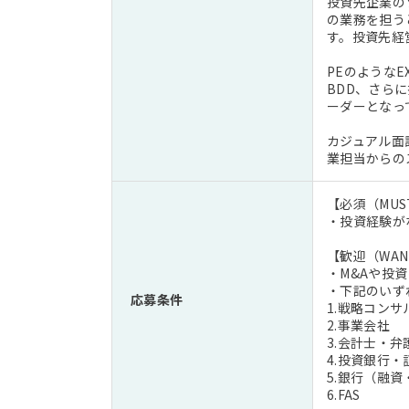
投資先企業の
の業務を担う
す。投資先経
PEのような
BDD、さら
ーダーとなっ
カジュアル面
業担当からの
【必須（MUS
・投資経験が
【歓迎（WAN
・M&Aや投
・下記のいず
応募条件
1.戦略コンサ
2.事業会社
3.会計士・弁
4.投資銀行・
5.銀行（融
6.FAS