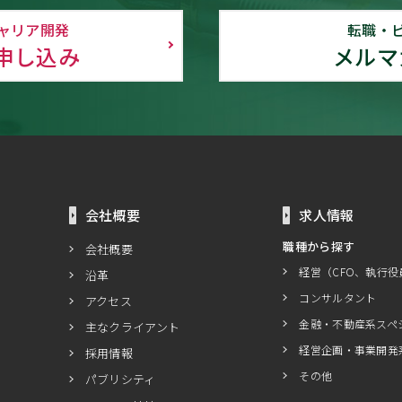
ャリア開発
転職・
申し込み
メルマ
会社概要
求人情報
職種から探す
会社概要
経営（CFO、執行役
沿革
コンサルタント
アクセス
金融・不動産系スペ
主なクライアント
経営企画・事業開発
採用情報
その他
パブリシティ