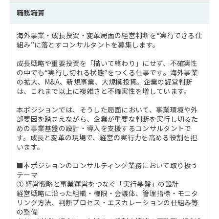
注目企業インタビュー
Career Talk Live
ニュースリリース
職務職責
インターン受入企業一覧
MBA NETWORKING
海外事業・成長投資・変革局面の経営判断を“実行できる仕
MBAを生かす求人特集
組み”に落とすコンサルタントを募集します。
成長戦略や重要投資を「描いて終わり」にせず、不確実性
年齢と年収の相関図
の中でも“実行し切れる状態”をつくる仕事です。海外事業
の拡大、M&A、新規事業、大規模投資。企業の経営判断
は、これまで以上に複雑さと不確実性を増しています。
本ポジションでは、そうした局面において、事業環境や外
部要因を踏まえながら、企業が重要な判断を実行し切るた
めの事業基盤の設計・導入を支援するコンサルタントで
す。成長と変革の現場で、経営の実行力を高める役割を担
います。
■本ポジションのコンサルティング業務において取り扱う
テーマ
① 経営戦略と事業運営をつなぐ「実行基盤」の設計
経営戦略に沿った組織・権限・会議体、管理指標・モニタ
リング方法、判断プロセス・エスカレーションの仕組み等
の整備