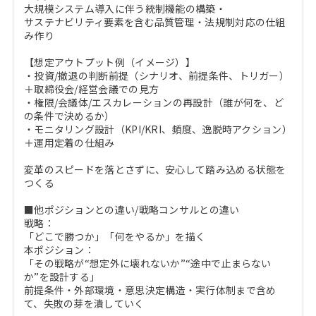
大規模システム導入に伴う統制機能の構築・
サステナビリティ要素を含む品質管理・法規制対応の仕組
み作り
【想定アウトプット例（イメージ）】
・投資/撤退の判断前提（シナリオ、前提条件、トリガー）
＋取締役会/経営会議での見方
・権限/会議体/エスカレーションの再設計（誰が何を、ど
の条件で決めるか）
・モニタリング設計（KPI/KRI、頻度、逸脱時アクション）
＋運用定着の仕組み
変革のスピードを落とさずに、安心して踏み込める状態を
つくる
■他ポジションとの違い/戦略コンサルとの違い
戦略：
「どこで勝つか」「何をやるか」を描く
本ポジション：
「その戦略が“想定外に壊れないか”“途中で止まらない
か”を設計する」
前提条件・外部環境・意思決定構造・実行体制まで含め
て、失敗の芽を潰していく