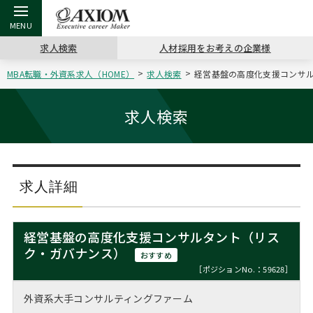
求人検索
人材採用をお考えの企業様
MBA転職・外資系求人（HOME）
求人検索
経営基盤の高度化支援コンサル
戻る
戻る
戻る
戻る
戻る
戻る
戻る
戻る
戻る
戻る
戻る
アクシアムの特長
キャリア支援 TOP
転職ツール TOP
転職コラム TOP
イベント・セミナー TOP
会社概要 TOP
ミッシ
お申し
キャリア
MBA留
英文レジ
求人検索
サービス案内
キャリアデザイン講座
英文レジュメの書き方
“展”職相談室
ジョブフェア
沿革
コンサ
キャリ
MBAの
日本から
パワー
（最新求人市場動向）
コンサルタントの紹介
職務経歴書の書き方
転職市場の明日をよめ
キャリアデザインセミナー
主なクライアント
代表メ
“展”
転職活
主な10
キーワ
求人詳細
ステージ別アドバイス
日本語履歴書テンプレート
コンサルティングの現場から
海外セミナー
アクセス
“展”
MBA
英文レ
MBAの転職事例
経営基盤の高度化支援コンサルタント（リス
よくある面接Q&A集
転職成功への4つの鍵
キャリアフォーラム
採用情報
ク・ガバナンス）
おわり
おすすめ
MBAからのFAQ
［ポジションNo.：59628］
外資系／面接攻略のコツ
キャリアに効く一冊
プロ経営者の特別セミナー
パブリシティ
外資系大手コンサルティングファーム
MBA留学生数の推移