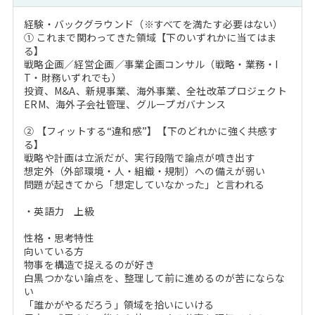
経験・バックグラウンド（※すべてを満たす必要はない）
① これまで関わってきた領域【下のいずれかに当てはま
る】
戦略企画／経営企画／事業企画コンサル（戦略・業務・I
T・財務いずれでも）
投資、M&A、新規事業、海外事業、全社改革プロジェクト
ERM、海外子会社管理、グループガバナンス
② 【フィットする“違和感”】【下のどれかに強く共感す
る】
戦略や計画は立派だが、実行段階で論点が噴き出す
想定外（外部環境・人・組織・規制）への備えが弱い
問題が起きてから「想定していなかった」と言われる
・英語力 上級
性格・思考特性
向いている方
物事を構造で捉えるのが好き
白黒つかない論点を、整理して前に進めるのが苦にならな
い
「誰かがやるだろう」領域を拾いにいける