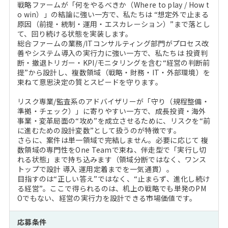
戦略ファームが「何をやるべきか（Where to play / How t
o win）」の結論に強い一方で、私たちは “想定外で止まる
原因（前提・統制・運用・エスカレーション）”まで落とし
て、回り続ける状態を実装します。
総合ファームの業務/ITコンサルティング部門がプロセス改
善やシステム導入の実行力に強い一方で、私たちは 投資判
断・撤退トリガー・KPI/モニタリングを含む“経営の判断前
提”から設計し、複数領域（戦略・財務・IT・外部環境）を
束ねて意思決定の質とスピードを守ります。
リスク専業/監査系のアドバイザリーが「守り（規程整備・
準拠・チェック）」に寄りやすい一方で、成長投資・海外
事業・変革局面の“攻め”を成立させるために、リスクを“前
に進むための設計変数”として扱うのが特徴です。
さらに、案件は単一領域で完結しません。必要に応じて 複
数領域の専門性をOne Teamで束ね、伴走型で「実行し切
れる状態」まで持ち込みます（領域分断ではなく、ワンス
トップで設計 導入 運用定着までを一気通貫）。
目指すのは“正しい答え”ではなく、“止まらず、進化し続け
る経営”。ここで得られるのは、机上の戦略でも単発のPM
Oでもない、経営の実行力を設計できる市場価値です。
応募条件