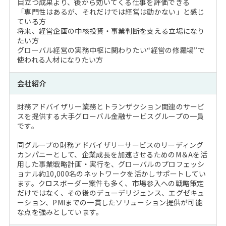
目立つ成果より、後から効いてくる仕事を評価できる
「専門性はあるが、それだけでは経営は動かない」と感じ
ている方
将来、経営企画の中核投資・事業判断を支える立場になり
たい方
グローバル経営の実務中枢に関わりたい“経営の修羅場”で
使われる人材になりたい方
会社紹介
財務アドバイザリー業務とトランザクション関連のサービ
スを提供する大手グローバル金融サービスグループの一員
です。
同グループの財務アドバイザリーサービスのリーディング
カンパニーとして、企業成長を加速させるためのM＆Aを活
用した事業戦略計画・実行を、グローバルのプロフェッシ
ョナル約10,000名のネットワークを活かしサポートしてい
ます。クロスボーダー案件も多く、市場参入への戦略策定
だけではなく、その後のデューデリジェンス、エグゼキュ
ーション、PMIまでの一貫したソリューション提供が可能
な点を強みとしています。