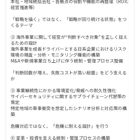
本社・地域統括会社・各拠点の役割や機能の再整理（ROIC
経営推進等）
「戦略を描く」ではなく、「戦略が回り続ける状態」をつ
くるテーマ
② 海外事業に関して経営が“判断すべき対象”を正しく捉え
るための設計
海外事業を成長ドライバーとする日系企業におけるリスク
環境の精査・分析・モニタリング機能の構築
M&Aや新規事業立ち上げに伴う統制・管理プロセス整備
「判断回数が増え、失敗コストが高い局面」をどう支える
か
③ 事業継続性にかかる環境変化/脅威への耐久性強化
サイバーセキュリティに関するサプライチェーン代替策の
策定
特定地域の軍事衝突を想定したシナリオ分析と対応策の構
築
危機対応ではなく、「危機に耐える設計」を行う
④ 変革・投資を支える統制・管理プロセスの構築