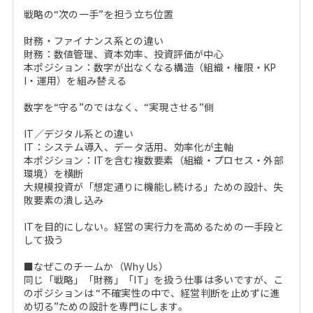
戦略の“次の一手”を担う立ち位置
財務・ファイナンス系との違い
財務：数値管理、資本効率、投資評価が中心
本ポジション：数字が出なくなる構造（組織・権限・KP
I・運用）を組み替える
数字を“守る”のではなく、“実現させる”側
IT／デジタル系との違い
IT：システム導入、データ活用、効率化が主軸
本ポジション：ITを含む複数要素（組織・プロセス・外部
環境）を横断
大規模投資が「想定通りに機能し続ける」ための設計、失
敗要素の潰し込み
ITを目的にしない。経営の実行力を高めるための一手段と
して扱う
■なぜこのチームか（Why Us）
同じ「戦略」「財務」「IT」を扱う仕事は多いですが、こ
のポジションは “不確実性の中で、経営判断を止めずに進
め切る”ための設計を専門にします。