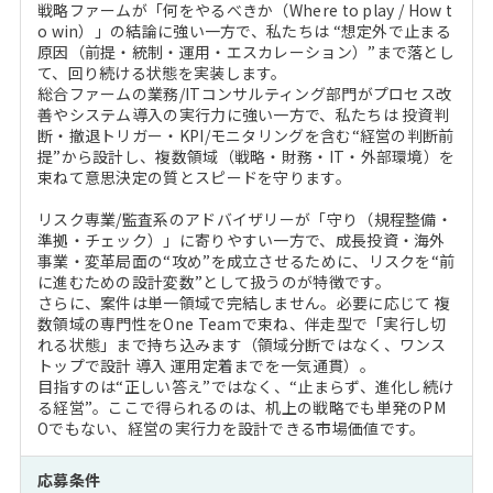
戦略ファームが「何をやるべきか（Where to play / How t
o win）」の結論に強い一方で、私たちは “想定外で止まる
原因（前提・統制・運用・エスカレーション）”まで落とし
て、回り続ける状態を実装します。
総合ファームの業務/ITコンサルティング部門がプロセス改
善やシステム導入の実行力に強い一方で、私たちは 投資判
断・撤退トリガー・KPI/モニタリングを含む“経営の判断前
提”から設計し、複数領域（戦略・財務・IT・外部環境）を
束ねて意思決定の質とスピードを守ります。
リスク専業/監査系のアドバイザリーが「守り（規程整備・
準拠・チェック）」に寄りやすい一方で、成長投資・海外
事業・変革局面の“攻め”を成立させるために、リスクを“前
に進むための設計変数”として扱うのが特徴です。
さらに、案件は単一領域で完結しません。必要に応じて 複
数領域の専門性をOne Teamで束ね、伴走型で「実行し切
れる状態」まで持ち込みます（領域分断ではなく、ワンス
トップで設計 導入 運用定着までを一気通貫）。
目指すのは“正しい答え”ではなく、“止まらず、進化し続け
る経営”。ここで得られるのは、机上の戦略でも単発のPM
Oでもない、経営の実行力を設計できる市場価値です。
応募条件