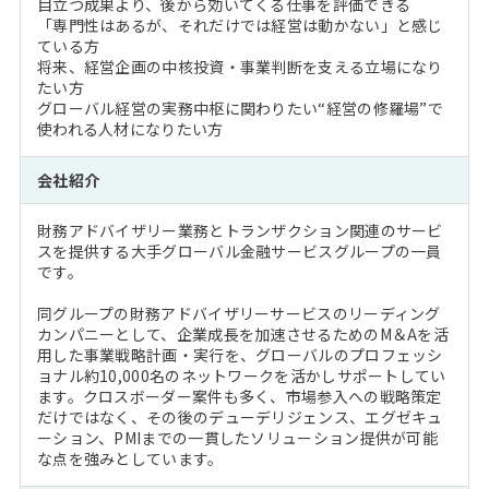
目立つ成果より、後から効いてくる仕事を評価できる
「専門性はあるが、それだけでは経営は動かない」と感じ
ている方
将来、経営企画の中核投資・事業判断を支える立場になり
たい方
グローバル経営の実務中枢に関わりたい“経営の修羅場”で
使われる人材になりたい方
会社紹介
財務アドバイザリー業務とトランザクション関連のサービ
スを提供する大手グローバル金融サービスグループの一員
です。
同グループの財務アドバイザリーサービスのリーディング
カンパニーとして、企業成長を加速させるためのM＆Aを活
用した事業戦略計画・実行を、グローバルのプロフェッシ
ョナル約10,000名のネットワークを活かしサポートしてい
ます。クロスボーダー案件も多く、市場参入への戦略策定
だけではなく、その後のデューデリジェンス、エグゼキュ
ーション、PMIまでの一貫したソリューション提供が可能
な点を強みとしています。