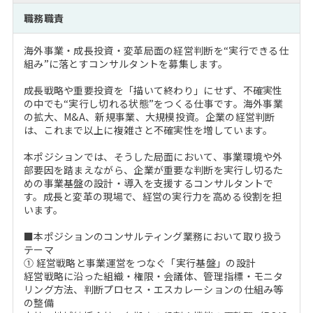
注目企業インタビュー
Career Talk Live
ニュースリリース
職務職責
インターン受入企業一覧
MBA NETWORKING
海外事業・成長投資・変革局面の経営判断を“実行できる仕
MBAを生かす求人特集
組み”に落とすコンサルタントを募集します。
成長戦略や重要投資を「描いて終わり」にせず、不確実性
年齢と年収の相関図
の中でも“実行し切れる状態”をつくる仕事です。海外事業
の拡大、M&A、新規事業、大規模投資。企業の経営判断
は、これまで以上に複雑さと不確実性を増しています。
本ポジションでは、そうした局面において、事業環境や外
部要因を踏まえながら、企業が重要な判断を実行し切るた
めの事業基盤の設計・導入を支援するコンサルタントで
す。成長と変革の現場で、経営の実行力を高める役割を担
います。
■本ポジションのコンサルティング業務において取り扱う
テーマ
① 経営戦略と事業運営をつなぐ「実行基盤」の設計
経営戦略に沿った組織・権限・会議体、管理指標・モニタ
リング方法、判断プロセス・エスカレーションの仕組み等
の整備