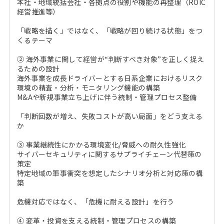
本社・地域統括会社・各拠点の役割や機能の再整理（ROIC
経営推進等）
「戦略を描く」ではなく、「戦略が回り続ける状態」をつ
くるテーマ
② 海外事業に関して経営が“判断すべき対象”を正しく捉え
るための設計
海外事業を成長ドライバーとする日系企業におけるリスク
環境の精査・分析・モニタリング機能の構築
M&Aや新規事業立ち上げに伴う統制・管理プロセス整備
「判断回数が増え、失敗コストが高い局面」をどう支える
か
③ 事業継続性にかかる環境変化/脅威への耐久性強化
サイバーセキュリティに関するサプライチェーン代替策の
策定
特定地域の軍事衝突を想定したシナリオ分析と対応策の構
築
危機対応ではなく、「危機に耐える設計」を行う
④ 変革・投資を支える統制・管理プロセスの構築