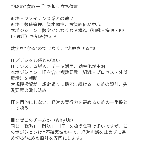
戦略の“次の一手”を担う立ち位置
財務・ファイナンス系との違い
財務：数値管理、資本効率、投資評価が中心
本ポジション：数字が出なくなる構造（組織・権限・KP
I・運用）を組み替える
数字を“守る”のではなく、“実現させる”側
IT／デジタル系との違い
IT：システム導入、データ活用、効率化が主軸
本ポジション：ITを含む複数要素（組織・プロセス・外部
環境）を横断
大規模投資が「想定通りに機能し続ける」ための設計、失
敗要素の潰し込み
ITを目的にしない。経営の実行力を高めるための一手段と
して扱う
■なぜこのチームか（Why Us）
同じ「戦略」「財務」「IT」を扱う仕事は多いですが、こ
のポジションは “不確実性の中で、経営判断を止めずに進
め切る”ための設計を専門にします。