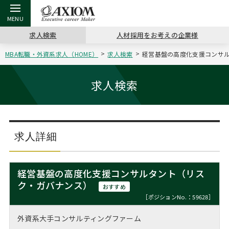
求人検索
人材採用をお考えの企業様
MBA転職・外資系求人（HOME）
求人検索
経営基盤の高度化支援コンサル
戻る
戻る
戻る
戻る
戻る
戻る
戻る
戻る
戻る
戻る
戻る
アクシアムの特長
キャリア支援 TOP
転職ツール TOP
転職コラム TOP
イベント・セミナー TOP
会社概要 TOP
ミッシ
お申し
キャリア
MBA留
英文レジ
求人検索
サービス案内
キャリアデザイン講座
英文レジュメの書き方
“展”職相談室
ジョブフェア
沿革
コンサ
キャリ
MBAの
日本から
パワー
（最新求人市場動向）
コンサルタントの紹介
職務経歴書の書き方
転職市場の明日をよめ
キャリアデザインセミナー
主なクライアント
代表メ
“展”
転職活
主な10
キーワ
求人詳細
ステージ別アドバイス
日本語履歴書テンプレート
コンサルティングの現場から
海外セミナー
アクセス
“展”
MBA
英文レ
MBAの転職事例
経営基盤の高度化支援コンサルタント（リス
よくある面接Q&A集
転職成功への4つの鍵
キャリアフォーラム
採用情報
ク・ガバナンス）
おわり
おすすめ
MBAからのFAQ
［ポジションNo.：59628］
外資系／面接攻略のコツ
キャリアに効く一冊
プロ経営者の特別セミナー
パブリシティ
外資系大手コンサルティングファーム
MBA留学生数の推移