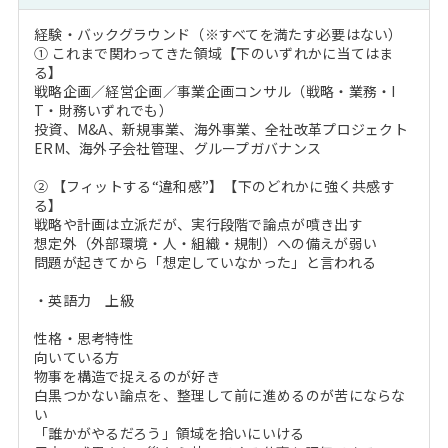
経験・バックグラウンド（※すべてを満たす必要はない）
① これまで関わってきた領域【下のいずれかに当てはま
る】
戦略企画／経営企画／事業企画コンサル（戦略・業務・I
T・財務いずれでも）
投資、M&A、新規事業、海外事業、全社改革プロジェクト
ERM、海外子会社管理、グループガバナンス
② 【フィットする“違和感”】【下のどれかに強く共感す
る】
戦略や計画は立派だが、実行段階で論点が噴き出す
想定外（外部環境・人・組織・規制）への備えが弱い
問題が起きてから「想定していなかった」と言われる
・英語力 上級
性格・思考特性
向いている方
物事を構造で捉えるのが好き
白黒つかない論点を、整理して前に進めるのが苦にならな
い
「誰かがやるだろう」領域を拾いにいける