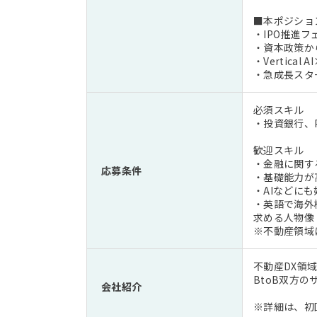
■本ポジショ
・IPO推進フ
・資本政策か
・Vertic
・急成長スタ
必須スキル
・投資銀行、
歓迎スキル
・金融に関す
応募条件
・基礎能力が
・AIなどに
・英語で海外
求める人物像
※不動産領域
不動産DX領
BtoB双方
会社紹介
※詳細は、初