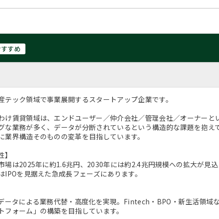
おすすめ
産テック領域で事業展開するスタートアップ企業です。
わけ賃貸領域は、エンドユーザー／仲介会社／管理会社／オーナーと
グな業務が多く、データが分断されているという構造的な課題を抱え
に業界構造そのものの変革を目指しています。
性】
市場は2025年に約1.6兆円、2030年には約2.4兆円規模への拡大
はIPOを見据えた急成長フェーズにあります。
×データによる業務代替・高度化を実現。Fintech・BPO・新生活領
トフォーム」の構築を目指しています。