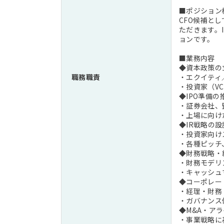
■ポジション
CFO候補と
ただきます。
ョンです。
■業務内容
◆資本政策の
職務職責
・エクイティ
・投資家（V
◆IPO準備の
・証券会社、
・上場に向け
◆IR戦略の
・投資家向け
・各種ピッチ
◆財務戦略・
・財務モデリ
・キャッシュ
◆コーポレー
・経理・財務
・ガバナンス
◆M&A・ア
・事業戦略に