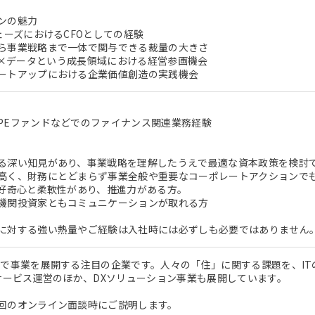
ンの魅力
ェーズにおけるCFOとしての経験
ら事業戦略まで一体で関与できる裁量の大きさ
al AI×データという成長領域における経営参画機会
ートアップにおける企業価値創造の実践機会
PEファンドなどでのファイナンス関連業務経験
る深い知見があり、事業戦略を理解したうえで最適な資本政策を検討
高く、財務にとどまらず事業全般や重要なコーポレートアクションで
も好奇心と柔軟性があり、推進力がある方。
機関投資家ともコミュニケーションが取れる方
に対する強い熱量やご経験は入社時には必ずしも必要ではありません
域で事業を展開する注目の企業です。人々の「住」に関する課題を、IT
のサービス運営のほか、DXソリューション事業も展開しています。
回のオンライン面談時にご説明します。