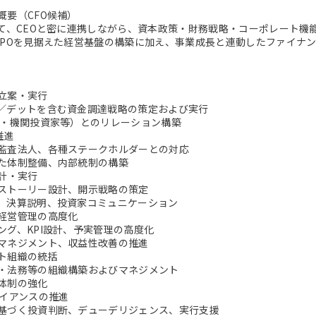
概要（CFO候補）
して、CEOと密に連携しながら、資本政策・財務戦略・コーポレート
IPOを見据えた経営基盤の構築に加え、事業成長と連動したファイナ
立案・実行
／デットを含む資金調達戦略の策定および実行
C・機関投資家等）とのリレーション構築
推進
監査法人、各種ステークホルダーとの対応
た体制整備、内部統制の構築
設計・実行
ストーリー設計、開示戦略の策定
、決算説明、投資家コミュニケーション
経営管理の高度化
ング、KPI設計、予実管理の高度化
マネジメント、収益性改善の推進
ト組織の統括
・法務等の組織構築およびマネジメント
体制の強化
ライアンスの推進
基づく投資判断、デューデリジェンス、実行支援