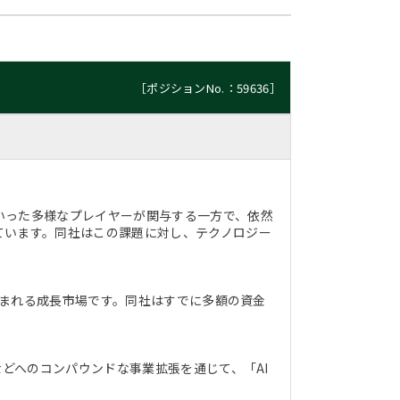
［ポジションNo.：59636］
いった多様なプレイヤーが関与する一方で、依然
ています。同社はこの課題に対し、テクノロジー
が見込まれる成長市場です。同社はすでに多額の資金
域などへのコンパウンドな事業拡張を通じて、「AI