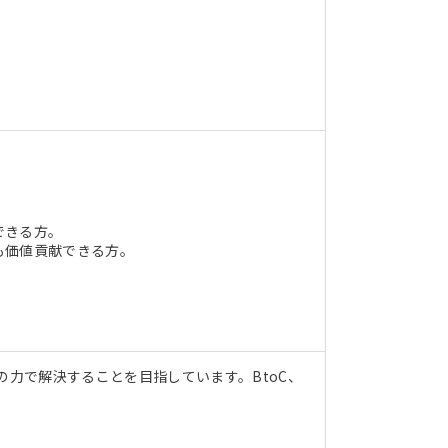
できる方。
も価値貢献できる方。
。
の力で解決することを目指しています。BtoC、