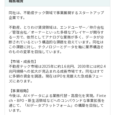
職務職責
注目企業インタビュー
Career Talk Live
ニュースリリース
インターン受入企業一覧
同社は、不動産テック領域で事業展開するスタートアップ
MBA NETWORKING
企業です。
MBAを生かす求人特集
不動産、とりわけ賃貸領域は、エンドユーザー／仲介会社
／管理会社／オーナーといった多様なプレイヤーが関与す
年齢と年収の相関図
る一方で、依然としてアナログな業務が多く、データが分
断されているという構造的な課題を抱えています。同社は
この課題に対し、テクノロジーとデータを軸に業界構造そ
のものの変革を目指しています。
【市場・成長性】
不動産テック市場は2025年に約1.6兆円、2030年には約2.4
兆円規模への拡大が見込まれる成長市場です。同社はすで
に多額の資金を調達。現在はIPOを見据えた急成長フェー
ズにあります。
【事業戦略】
今後は、AI×データによる業務代替・高度化を実現。Finte
ch・BPO・新生活領域などへのコンパウンドな事業拡張を
通じて、「AIデータプラットフォーム」の構築を目指して
います。