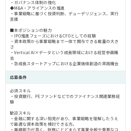
・ガバナンス体制の強化
◆M&A・アライアンスの推進
・事業戦略に基づく投資判断、デューデリジェンス、実行
支援
■本ポジションの魅力
・IPO推進フェーズにおけるCFOとしての経験
・資本政策から事業戦略まで一体で関与できる裁量の大き
さ
・Vertical AI×データという成長領域における経営参画機
会
・急成長スタートアップにおける企業価値創造の実践機会
応募条件
必須スキル
・投資銀行、PEファンドなどでのファイナンス関連業務経
験
歓迎スキル
・金融に関する深い知見があり、事業戦略を理解したうえ
で最適な資本政策を検討できる方。
・基礎能力が高く、財務にとどまらず事業全般や重要なコ