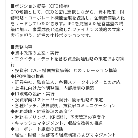
■ポジション概要（CFO候補）
CFO候補として、CEOと密に連携しながら、資本政策・財
務戦略・コーポレート機能全般を統括し、企業価値最大化
をリードしていただきます。IPOを見据えた経営基盤の構
築に加え、事業成長と連動したファイナンス戦略の立案・
実行を担う、経営の中核ポジションです。
■業務内容
◆資本政策の立案・実行
・エクイティ／デットを含む資金調達戦略の策定および実
行
・投資家（VC・機関投資家等）とのリレーション構築
◆IPO準備の推進
・証券会社、監査法人、各種ステークホルダーとの対応
・上場に向けた体制整備、内部統制の構築
◆IR戦略の設計・実行
・投資家向けストーリー設計、開示戦略の策定
・各種ピッチ、決算説明、投資家コミュニケーション
◆財務戦略・経営管理の高度化
・財務モデリング、KPI設計、予実管理の高度化
・キャッシュマネジメント、収益性改善の推進
◆コーポレート組織の統括
・経理・財務・法務等の組織構築およびマネジメント