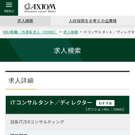
求人検索
人材採用をお考えの企業様
MBA転職・外資系求人（HOME）
求人検索
ITコンサルタント／ディレクター[
戻る
戻る
戻る
戻る
戻る
戻る
戻る
戻る
戻る
戻る
戻る
アクシアムの特長
キャリア支援 TOP
転職ツール TOP
転職コラム TOP
イベント・セミナー TOP
会社概要 TOP
ミッシ
お申し
キャリア
MBA留
英文レジ
求人検索
サービス案内
キャリアデザイン講座
英文レジュメの書き方
“展”職相談室
ジョブフェア
沿革
コンサ
キャリ
MBAの
日本から
パワー
（最新求人市場動向）
コンサルタントの紹介
職務経歴書の書き方
転職市場の明日をよめ
キャリアデザインセミナー
主なクライアント
代表メ
“展”
転職活
主な10
キーワ
求人詳細
ステージ別アドバイス
日本語履歴書テンプレート
コンサルティングの現場から
海外セミナー
アクセス
“展”
MBA
英文レ
MBAの転職事例
ITコンサルタント／ディレクター
おすすめ
よくある面接Q&A集
転職成功への4つの鍵
キャリアフォーラム
採用情報
おわり
［ポジションNo.：59643］
MBAからのFAQ
日系IT/DXコンサルティング
外資系／面接攻略のコツ
キャリアに効く一冊
プロ経営者の特別セミナー
パブリシティ
MBA留学生数の推移