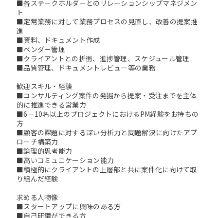
■各ステークホルダーとのリレーションシップマネジメン
ト
■定常業務に対して業務プロセスの見直し、改善の提案推
進
■資料、ドキュメント作成
■ベンダー管理
■クライアントとの折衝、進捗管理、スケジュール管理
■品質管理、ドキュメントレビュー等の業務
歓迎スキル・経験
■コンサルティング案件の発掘から提案・受注までを主体
的に推進できる営業力
■6－10名以上のプロジェクトにおけるPM経験をお持ちの
方
■顧客の課題に対する深い分析力と問題解決に向けたアプ
ローチ構築力
■論理的思考能力
■高いコミュニケーション能力
■積極的にクライアントの上層部と共に案件化に向けて取
り組んだ経験
求める人物像
■スタートアップに興味のある方
■自己研鑽ができる方