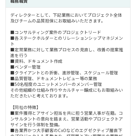
職務職責
注目企業インタビュー
Career Talk Live
ニュースリリース
インターン受入企業一覧
ディレクターとして、下記業務においてプロジェクト全体
MBA NETWORKING
及びチームの品質担保にお取組みいただきます。
MBAを生かす求人特集
■コンサルティング案件のプロジェクトリード
■各ステークホルダーとのリレーションシップマネジメン
年齢と年収の相関図
ト
■定常業務に対して業務プロセスの見直し、改善の提案推
進を行う
■資料、ドキュメント作成
■ベンダー管理
■クライアントとの折衝、進捗管理、スケジュール管理
■品質管理、ドキュメントレビュー等の業務
■50名程度のユニットメンバーのメンバー管理
その他組織の仕組み作りやカルチャー醸成にもお取組みい
ただきたいと考えております。
【同社の特徴】
■案件獲得とアサイン担当を共に担う営業人事が在籍。コ
ンサルタントの意向を踏まえ、営業活動やプロジェクトア
サインを行う体制を整備。
■各業界かつ大手顧客のCxOなどのエグゼクティブ層直下