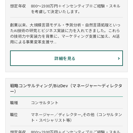
想定年収
800～2300万円＋インセンティブ※ご経験・スキル
を考慮して決定いたします。
創業以来、大規模言語モデル・予測分析・自然言語処理といっ
たAI技術の研究とビジネス実装に力を入れてきました。これら
の技術力や実装力を背景に、マーケティング支援に加え、AI活
用による事業変革支援サ...
詳細を見る
戦略コンサルティング/BizDev（マネージャー～ディレクタ
ー）
職種
コンサルタント
職位
マネージャー／ディレクター,その他（コンサルタン
ト・スペシャリスト等）
想定年収
800～2300万円＋インセンティブ※ご経験・スキル