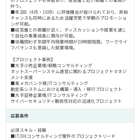
のプロジェクトも多数あり、経営層と近い距離での業務が
叶う。
■年2回（4月・10月）に評価機会が設けられており、昇給
チャンスも同時にあるため活躍次第で早期のプロモーショ
ンが可能。
■経営層との距離が近く、ディスカッションや提案を通じ
て自社の事業成長に関与が可能。
■役職問わず年間平均残業時間が20時間程度。ワークライ
フバランスも意識した就業環境。
【プロジェクト事例】
■大手小売企業様/戦略コンサルティング
ネットスーパーシステム運営に関わるプロジェクトマネジ
メント支援
■某メガバンク様/ITコンサルティング
勘定系システムにおける構築・導入・移行プロジェクト
■大手証券企業様/ITコンサルティング
サイバーセキュリティ脆弱性対応の迅速化プロジェクト
応募条件
必須スキル・経験
■IT/DXコンサルティング案件のプロジェクトリード