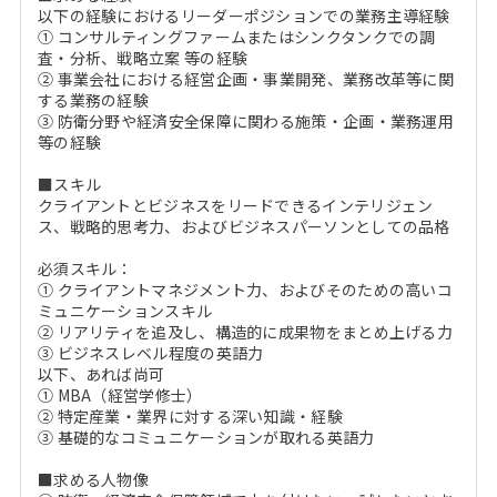
以下の経験におけるリーダーポジションでの業務主導経験
① コンサルティングファームまたはシンクタンクでの調
査・分析、戦略立案 等の経験
② 事業会社における経営企画・事業開発、業務改革等に関
する業務の経験
③ 防衛分野や経済安全保障に関わる施策・企画・業務運用
等の経験
■スキル
クライアントとビジネスをリードできるインテリジェン
ス、戦略的思考力、およびビジネスパーソンとしての品格
必須スキル：
① クライアントマネジメント力、およびそのための高いコ
ミュニケーションスキル
② リアリティを追及し、構造的に成果物をまとめ上げる力
③ ビジネスレベル程度の英語力
以下、あれば尚可
① MBA（経営学修士）
② 特定産業・業界に対する深い知識・経験
③ 基礎的なコミュニケーションが取れる英語力
■求める人物像