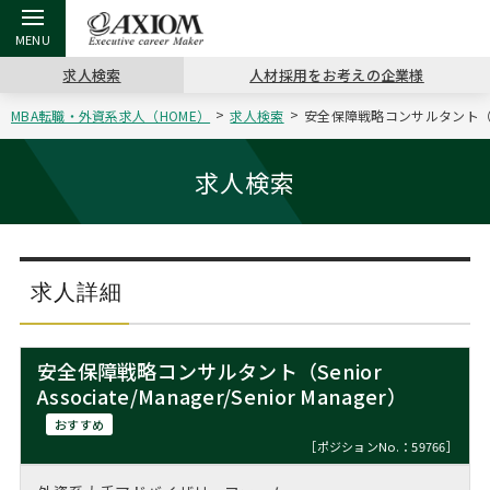
求人検索
人材採用をお考えの企業様
MBA転職・外資系求人（HOME）
求人検索
安全保障戦略コンサルタント（Senio
戻る
戻る
戻る
戻る
戻る
戻る
戻る
戻る
戻る
戻る
戻る
アクシアムの特長
キャリア支援 TOP
転職ツール TOP
転職コラム TOP
イベント・セミナー TOP
会社概要 TOP
ミッシ
お申し
キャリア
MBA留
英文レジ
求人検索
サービス案内
キャリアデザイン講座
英文レジュメの書き方
“展”職相談室
ジョブフェア
沿革
コンサ
キャリ
MBAの
日本から
パワー
（最新求人市場動向）
コンサルタントの紹介
職務経歴書の書き方
転職市場の明日をよめ
キャリアデザインセミナー
主なクライアント
代表メ
“展”
転職活
主な10
キーワ
求人詳細
ステージ別アドバイス
日本語履歴書テンプレート
コンサルティングの現場から
海外セミナー
アクセス
“展”
MBA
英文レ
MBAの転職事例
安全保障戦略コンサルタント（Senior
よくある面接Q&A集
転職成功への4つの鍵
キャリアフォーラム
採用情報
Associate/Manager/Senior Manager）
おわり
MBAからのFAQ
おすすめ
外資系／面接攻略のコツ
キャリアに効く一冊
プロ経営者の特別セミナー
パブリシティ
［ポジションNo.：59766］
MBA留学生数の推移