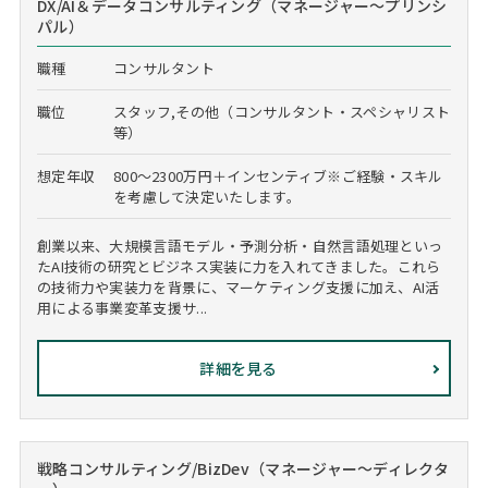
DX/AI＆データコンサルティング（マネージャー～プリンシ
パル）
職種
コンサルタント
職位
スタッフ,その他（コンサルタント・スペシャリスト
等）
想定年収
800～2300万円＋インセンティブ※ご経験・スキル
を考慮して決定いたします。
創業以来、大規模言語モデル・予測分析・自然言語処理といっ
たAI技術の研究とビジネス実装に力を入れてきました。これら
の技術力や実装力を背景に、マーケティング支援に加え、AI活
用による事業変革支援サ...
詳細を見る
戦略コンサルティング/BizDev（マネージャー～ディレクタ