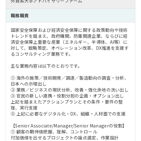
外資系大手アドバイザリーファーム
注目企業インタビュー
Career Talk Live
ニュースリリース
インターン受入企業一覧
職務職責
MBA NETWORKING
MBAを生かす求人特集
国家安全保障および経済安全保障に関する政策動向や技術
トレンドを踏まえ、政府機関、防衛関連企業、ならびに経
年齢と年収の相関図
済安全保障上重要な産業（エネルギー、半導体、AI等）に
対して、戦略策定、オペレーション改革、DX推進を支援す
るコンサルティング業務です。
主な業務内容は以下のとおりです。
① 海外の施策／技術開発／調達／製造動向の調査・分析、
日本への示唆出し
② 業務／ビジネスの現状分析、改善・強化余地の洗い出し
③ 官民の新しい連携・役割分担の企画・オプション出し
上記を踏まえたアクションプランとその条件・要件の整
理、実行支援
⑤ 上記に必要なデジタル化・DX、組織・人材面での支援
【Senior Associate/Manager/Senior Managerの役割】
① 顧客の期待値把握、理解、コントロール
付加価値を出せるプロジェクトの論点選定、作業設計