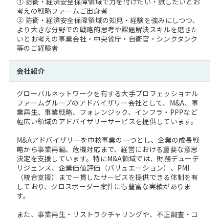
① 防衛・経済安全保障領域で力を付けたい・試したいとお
考えの戦略ファームご出身者
② 防衛・経済安全保障領域の知見・経験を強みにしつつ、
より大きな分野での戦略的思考や課題解決スキルを磨きた
いとお考えの事業会社・中央省庁・自衛官・シンクタンク
等のご経験者
会社紹介
グローバルネットワークを有する大手プロフェッショナル
ファームグループのアドバイザリー会社として、M&A、事
業再生、事業戦略、フォレンジック、インフラ・PPPなど
幅広い領域のアドバイザリーサービスを提供しています。
M&Aアドバイザリーを中核事業の一つとし、企業の成長戦
略から事業再編、危機対応まで、経営における重要な意思
決定を支援しています。特にM&A領域では、財務デューデ
リジェンス、企業価値評価（バリュエーション）、PMI
（統合支援）まで一貫したサービスを提供できる体制を有
しており、クロスボーダー案件にも豊富な実績がありま
す。
また、事業再生・リストラクチャリングや、不正調査・コ