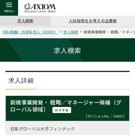
求人検索
人材採用をお考えの企業様
MBA転職・外資系求人（HOME）
求人検索
新規事業開発・ 戦略／マネージ
戻る
戻る
戻る
戻る
戻る
戻る
戻る
戻る
戻る
戻る
戻る
アクシアムの特長
キャリア支援 TOP
転職ツール TOP
転職コラム TOP
イベント・セミナー TOP
会社概要 TOP
ミッシ
お申し
キャリア
MBA留
英文レジ
求人検索
サービス案内
キャリアデザイン講座
英文レジュメの書き方
“展”職相談室
ジョブフェア
沿革
コンサ
キャリ
MBAの
日本から
パワー
（最新求人市場動向）
コンサルタントの紹介
職務経歴書の書き方
転職市場の明日をよめ
キャリアデザインセミナー
主なクライアント
代表メ
“展”
転職活
主な10
キーワ
求人詳細
ステージ別アドバイス
日本語履歴書テンプレート
コンサルティングの現場から
海外セミナー
アクセス
“展”
MBA
英文レ
MBAの転職事例
新規事業開発・ 戦略／マネージャー候補（グ
よくある面接Q&A集
転職成功への4つの鍵
キャリアフォーラム
採用情報
ローバル領域）
おわり
おすすめ
MBAからのFAQ
［ポジションNo.：59697］
外資系／面接攻略のコツ
キャリアに効く一冊
プロ経営者の特別セミナー
パブリシティ
日系グローバル大手フィンテック
MBA留学生数の推移