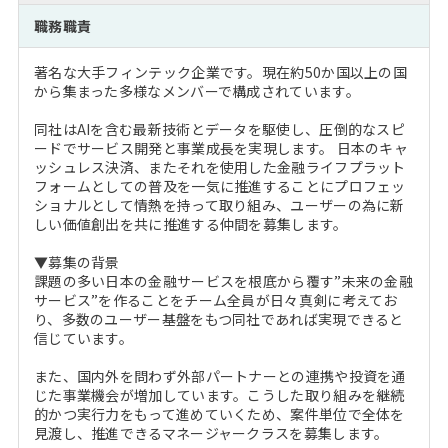
注目企業インタビュー
Career Talk Live
ニュースリリース
職務職責
インターン受入企業一覧
MBA NETWORKING
著名な大手フィンテック企業です。現在約50か国以上の国
MBAを生かす求人特集
から集まった多様なメンバーで構成されています。
同社はAIを含む最新技術とデータを駆使し、圧倒的なスピ
年齢と年収の相関図
ードでサービス開発と事業成長を実現します。 日本のキャ
ッシュレス決済、またそれを使用した金融ライフプラット
フォームとしての普及を一気に推進することにプロフェッ
ショナルとして情熱を持って取り組み、ユーザーの為に新
しい価値創出を共に推進する仲間を募集します。
▼募集の背景
課題の多い日本の金融サービスを根底から覆す”未来の金融
サービス”を作ることをチーム全員が日々真剣に考えてお
り、多数のユーザー基盤をもつ同社であれば実現できると
信じています。
また、国内外を問わず外部パートナーとの連携や投資を通
じた事業機会が増加しています。こうした取り組みを継続
的かつ実行力をもって進めていくため、案件単位で全体を
見渡し、推進できるマネージャークラスを募集します。