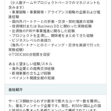
（少人数チームやプロジェクトベースでのマネジメントも
含みます）
・事業戦略・事業開発・アライアンス戦略の企画および推
進経験
・国内外パートナーとの折衝・交渉・契約推進の経験
・投資検討または Business DD に関わった実務経験
・出資後のPMIや事業推進に関与した経験
・プロジェクトを主導し、関係者をまとめてきた経験
・ビジネスレベルの英語力
（海外パートナーとのミーティング・交渉を英語で行った
実務経験）
※TOEIC800点程度を目安
あると望ましい経験/スキル
・海外企業との提携交渉経験
・新規事業の立ち上げ経験
・ペイメント関連全般の知識
会社紹介
サービス開始からわずか数年で膨大なユーザー数を獲得し
た、著名フィンテック企業です。現在、約50か国以上の国
と地域から集まった多様なメンバーで構成されています。