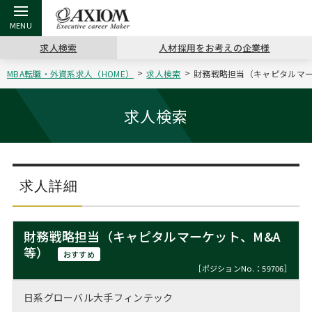
求人検索
人材採用をお考えの企業様
MBA転職・外資系求人（HOME）
求人検索
財務戦略担当（キャピタルマーケ
戻る
戻る
戻る
戻る
戻る
戻る
戻る
戻る
戻る
戻る
戻る
アクシアムの特長
キャリア支援 TOP
転職ツール TOP
転職コラム TOP
イベント・セミナー TOP
会社概要 TOP
ミッシ
お申し
キャリア
MBA留
英文レジ
求人検索
サービス案内
キャリアデザイン講座
英文レジュメの書き方
“展”職相談室
ジョブフェア
沿革
コンサ
キャリ
MBAの
日本から
パワー
（最新求人市場動向）
コンサルタントの紹介
職務経歴書の書き方
転職市場の明日をよめ
キャリアデザインセミナー
主なクライアント
代表メ
“展”
転職活
主な10
キーワ
求人詳細
ステージ別アドバイス
日本語履歴書テンプレート
コンサルティングの現場から
海外セミナー
アクセス
“展”
MBA
英文レ
MBAの転職事例
財務戦略担当（キャピタルマーケット、M&A
よくある面接Q&A集
転職成功への4つの鍵
キャリアフォーラム
採用情報
等）
おわり
おすすめ
MBAからのFAQ
［ポジションNo.：59706］
外資系／面接攻略のコツ
キャリアに効く一冊
プロ経営者の特別セミナー
パブリシティ
日系グローバル大手フィンテック
MBA留学生数の推移