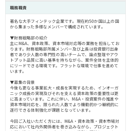
注目企業インタビュー
Career Talk Live
ニュースリリース
職務職責
インターン受入企業一覧
MBA NETWORKING
著名な大手フィンテック企業です。現在約50か国以上の国
MBAを生かす求人特集
から集まった多様なメンバーで構成されています。
▼財務戦略部の紹介
年齢と年収の相関図
主にM&A、資本政策、資本市場対応等の業務を担当してお
ります。財務戦略部所属メンバー及び上長は投資銀行出身
者であり少人数の専門性の高いチームで、論点整理やアウ
トプット品質に高い基準を持ちながら、案件全体を主体的
にリードできる環境です。フラットな環境で仕事を進めて
います。
▼募集の背景
今後も更なる事業拡大・成長を実現するため、インオーガ
ニック成長の実現及びそれを支える資本政策の重要性は更
に高まっています。これに伴い、M&A・投資案件の推進や
資本市場対応を、限られた人数でより機動的かつ継続的に
遂行できる体制強化が課題となっています。
今回ご入社いただく方には、M&A・資本政策・資本市場対
応において社内外関係者を巻き込みながら、プロジェクト