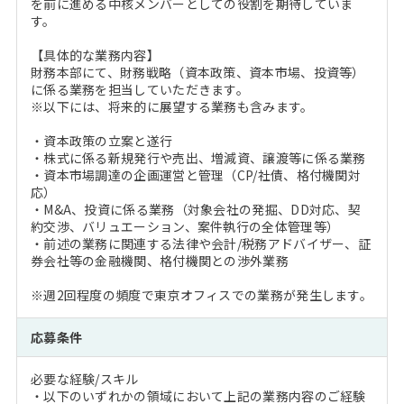
を前に進める中核メンバーとしての役割を期待していま
す。
【具体的な業務内容】
財務本部にて、財務戦略（資本政策、資本市場、投資等）
に係る業務を担当していただきます。
※以下には、将来的に展望する業務も含みます。
・資本政策の立案と遂行
・株式に係る新規発行や売出、増減資、譲渡等に係る業務
・資本市場調達の企画運営と管理（CP/社債、格付機関対
応）
・M&A、投資に係る業務（対象会社の発掘、DD対応、契
約交渉、バリュエーション、案件執行の全体管理等）
・前述の業務に関連する法律や会計/税務アドバイザー、証
券会社等の金融機関、格付機関との渉外業務
※週2回程度の頻度で東京オフィスでの業務が発生します。
応募条件
必要な経験/スキル
・以下のいずれかの領域において上記の業務内容のご経験