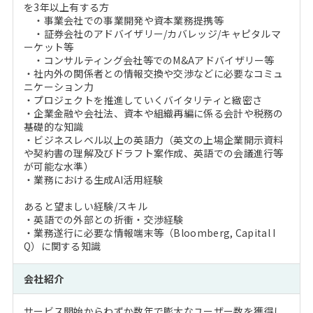
を3年以上有する方
・事業会社での事業開発や資本業務提携等
・証券会社のアドバイザリー/カバレッジ/キャピタルマ
ーケット等
・コンサルティング会社等でのM&Aアドバイザリー等
・社内外の関係者との情報交換や交渉などに必要なコミュ
ニケーション力
・プロジェクトを推進していくバイタリティと緻密さ
・企業金融や会社法、資本や組織再編に係る会計や税務の
基礎的な知識
・ビジネスレベル以上の英語力（英文の上場企業開示資料
や契約書の理解及びドラフト案作成、英語での会議進行等
が可能な水準）
・業務における生成AI活用経験
あると望ましい経験/スキル
・英語での外部との折衝・交渉経験
・業務遂行に必要な情報端末等（Bloomberg, Capital I
Q）に関する知識
会社紹介
サービス開始からわずか数年で膨大なユーザー数を獲得し