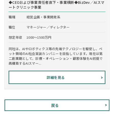
◆CEOおよび事業責任者直下・事業横断◆BizDev／AIスマ
ートクリニック事業
職種
経営企画・事業開発系
職位
マネージャー／ディレクター
想定年収
1000～1500万円
同社は、AIやロボティクス等の先端テクノロジーを駆使し、ペ
ット領域のAI社会実装カンパニーを目指しています。現在は第
二創業期として、診療・オペレーション・顧客体験をAI前提で
再構築するAIスマー...
詳細を見る
戻る