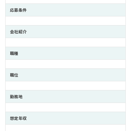
注目企業インタビュー
Career Talk Live
ニュースリリース
インターン受入企業一覧
応募条件
MBA NETWORKING
MBAを生かす求人特集
会社紹介
年齢と年収の相関図
職種
職位
勤務地
想定年収