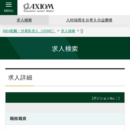
求人検索
人材採用をお考えの企業様
MBA転職・外資系求人（HOME）
求人検索
[]
戻る
戻る
戻る
戻る
戻る
戻る
戻る
戻る
戻る
戻る
戻る
アクシアムの特長
キャリア支援 TOP
転職ツール TOP
転職コラム TOP
イベント・セミナー TOP
会社概要 TOP
ミッシ
お申し
キャリア
MBA留
英文レジ
求人検索
サービス案内
キャリアデザイン講座
英文レジュメの書き方
“展”職相談室
ジョブフェア
沿革
コンサ
キャリ
MBAの
日本から
パワー
（最新求人市場動向）
コンサルタントの紹介
職務経歴書の書き方
転職市場の明日をよめ
キャリアデザインセミナー
主なクライアント
代表メ
“展”
転職活
主な10
キーワ
求人詳細
ステージ別アドバイス
日本語履歴書テンプレート
コンサルティングの現場から
海外セミナー
アクセス
“展”
MBA
英文レ
MBAの転職事例
［ポジションNo.：］
よくある面接Q&A集
転職成功への4つの鍵
キャリアフォーラム
採用情報
おわり
MBAからのFAQ
職務職責
外資系／面接攻略のコツ
キャリアに効く一冊
プロ経営者の特別セミナー
パブリシティ
MBA留学生数の推移