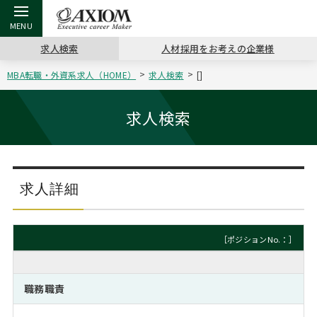
求人検索
人材採用をお考えの企業様
MBA転職・外資系求人（HOME）
求人検索
[]
戻る
戻る
戻る
戻る
戻る
戻る
戻る
戻る
戻る
戻る
戻る
アクシアムの特長
キャリア支援 TOP
転職ツール TOP
転職コラム TOP
イベント・セミナー TOP
会社概要 TOP
ミッシ
お申し
キャリア
MBA留
英文レジ
求人検索
サービス案内
キャリアデザイン講座
英文レジュメの書き方
“展”職相談室
ジョブフェア
沿革
コンサ
キャリ
MBAの
日本から
パワー
（最新求人市場動向）
コンサルタントの紹介
職務経歴書の書き方
転職市場の明日をよめ
キャリアデザインセミナー
主なクライアント
代表メ
“展”
転職活
主な10
キーワ
求人詳細
ステージ別アドバイス
日本語履歴書テンプレート
コンサルティングの現場から
海外セミナー
アクセス
“展”
MBA
英文レ
MBAの転職事例
［ポジションNo.：］
よくある面接Q&A集
転職成功への4つの鍵
キャリアフォーラム
採用情報
おわり
MBAからのFAQ
職務職責
外資系／面接攻略のコツ
キャリアに効く一冊
プロ経営者の特別セミナー
パブリシティ
MBA留学生数の推移