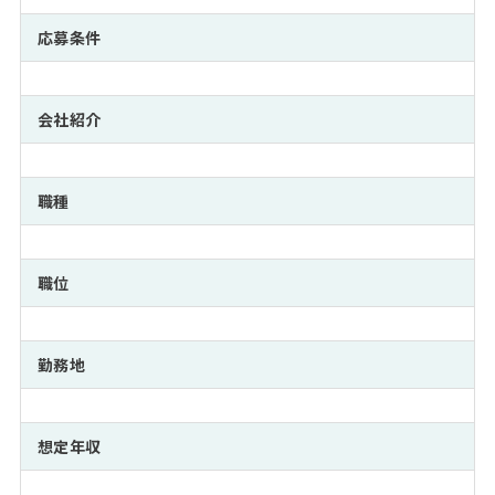
注目企業インタビュー
Career Talk Live
ニュースリリース
インターン受入企業一覧
応募条件
MBA NETWORKING
MBAを生かす求人特集
会社紹介
年齢と年収の相関図
職種
職位
勤務地
想定年収