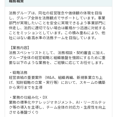
職務職責
注目企業インタビュー
Career Talk Live
ニュースリリース
インターン受入企業一覧
法務グループは、同社の経営理念や価値観の体現を目指
MBA NETWORKING
し、グループ全体を法務観点でサポートしています。事業
MBAを生かす求人特集
部門が実現したいことを安全に実現できるよう事業部門に
伴走し、法的に適切でない場合は厳格かつ迅速に対処する
ことをミッションとしています。この積み重ねにより、他
年齢と年収の相関図
社にはない最高水準の法務チームを目指しています。
【業務内容】
法務スペシャリストとして、 法務相談・契約審査 に加え、
グループ全体の経営戦略と組織基盤を強固にするために重
要な以下のような業務を、ご経験に応じてお任せします。
・戦略法務
経営直結の重要案件（M&A、組織再編、新規事業立ち上
げ、知財戦略の立案・実行等）において、スキームの構築
から実行までを主導
・業務の仕組み化・DX
業務の標準化やナレッジマネジメント、AI・リーガルテッ
ク等の導入を主導し、チーム全体の対応力・生産性を向上
させる基盤づくり