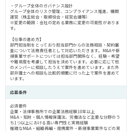
・グループ全体のガバナンス設計
グループ全体のリスク管理、コンプライアンス推進、機関
運営（株主総会・取締役会・経営会議等）
※変更の範囲：会社の定める業務に変更の可能性がありま
す。
【仕事の進め方】
部門担当制をとっており担当部門からの法務相談・契約審
査について法務責任者として対応いただきます。M&Aや新
規事業サポートについては担当部門関係なく、経験・希望
や難易度を考慮して担当を決めています。必要に応じて他
のメンバーに相談したうえで案件を進めています。また外
部弁護士への相談も比較的頻繁に行った上で案件を進めて
います。
応募条件
必須要件
企業・法律事務所での企業法務経験10年以上
M&A・知財・個人情報保護法、労働法など主要な分野のう
ち1つ以上における高い専門性と実務経験
複雑なM&A・組織再編・提携案件・新規事業案件などの実