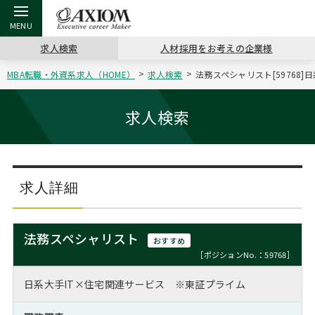
求人検索
人材採用をお考えの企業様
MBA転職・外資系求人（HOME）
求人検索
法務スペシャリスト[59768
戻る
戻る
戻る
戻る
戻る
戻る
戻る
戻る
戻る
戻る
戻る
アクシアムの特長
キャリア支援 TOP
転職ツール TOP
転職コラム TOP
イベント・セミナー TOP
会社概要 TOP
ミッシ
お申し
キャリア
MBA留
英文レジ
求人検索
サービス案内
キャリアデザイン講座
英文レジュメの書き方
“展”職相談室
ジョブフェア
沿革
コンサ
キャリ
MBAの
日本から
パワー
（最新求人市場動向）
コンサルタントの紹介
職務経歴書の書き方
転職市場の明日をよめ
キャリアデザインセミナー
主なクライアント
代表メ
“展”
転職活
主な10
キーワ
求人詳細
ステージ別アドバイス
日本語履歴書テンプレート
コンサルティングの現場から
海外セミナー
アクセス
“展”
MBA
英文レ
MBAの転職事例
法務スペシャリスト
おすすめ
よくある面接Q&A集
転職成功への4つの鍵
キャリアフォーラム
採用情報
おわり
［ポジションNo.：59768］
MBAからのFAQ
日系大手IT×住宅関連サービス ※東証プライム
外資系／面接攻略のコツ
キャリアに効く一冊
プロ経営者の特別セミナー
パブリシティ
MBA留学生数の推移