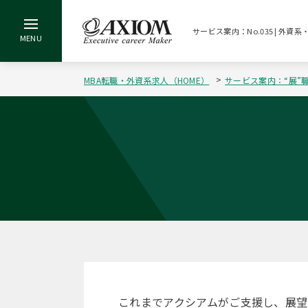
サービス案内：No.035 | 外
MBA転職・外資系求人（HOME）
サービス案内：“展”
これまでアクシアムがご支援し、展