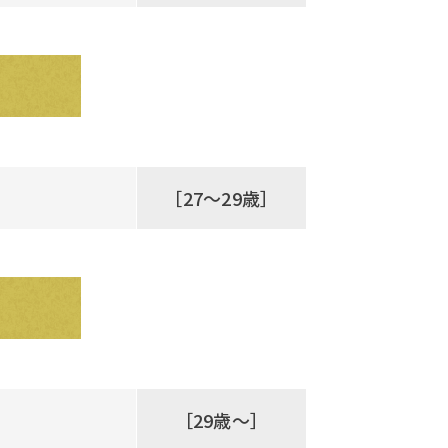
［27～29歳］
［29歳～］