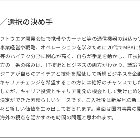
／選択の決め手
フトウエア開発会社で携帯やカーナビ等の通信機器の組込み
事業経営や戦略、オペレーションを学ぶために20代でMBA
ツ等のハイテク分野に関心が高く、自らが手足を動かし、IT
方の一番の強みは、IT技術とビジネスの両方がわかり、議論
ジニアが自らのアイデアと技術を駆使して新規ビジネスを企
キャリアチェンジを希望するこの方には絶好のチャンスでし
したが、キャリア投資とキャリア開発の機会として受け止め決
決定ができた素晴らしいケースです。ご入社後は新展地の新
々と新しい価値を生み出しておられます。当面は国内事業の
海外の視点を活かすのも時間の問題と思われます。