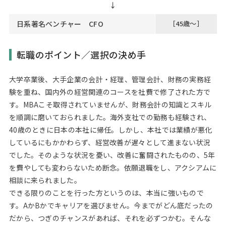
日系著名ベンチャー CFO
［45歳～］
転職のポイント／選択の決め手
大学卒業後、大手企業の会計・経理、管理会計、財務の実務経
験を重ね、国内外の経営関連のコースを社費で修了された方で
す。MBAこそ取得されていませんが、財務会計の知識とスキル
を順調に磨いておられました。海外支社での勤務も経験され、
40歳のときに日本の本社に帰任。しかし、本社では業績が悪化
しているにもかかわらず、経営改善が遅々として進まない状況
でした。そのような状況を憂い、改善に奮闘されたものの、5年
を費やしても変わらないため断念。依願退職をし、アクシアムに
相談に来られました。
できる限りのことを行った方というのは、本当に強いもので
す。AかBかでキャリアを選びません。今までがどん底だったの
だから、つぎのチャンスがあれば、それを必ずつかむ。そんな