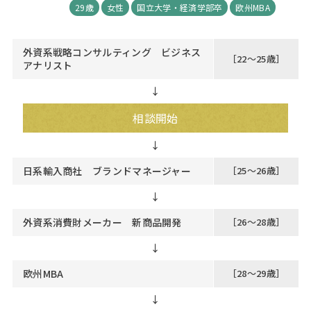
29歳
女性
国立大学・経済学部卒
欧州MBA
外資系戦略コンサルティング ビジネス
［22～25歳］
アナリスト
↓
相談開始
日系輸入商社 ブランドマネージャー
［25～26歳］
↓
外資系消費財メーカー 新商品開発
［26～28歳］
↓
欧州MBA
［28～29歳］
↓