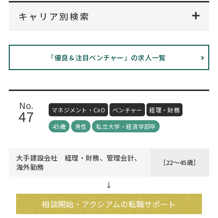
Web面接の準備・注意点
注目企業インタビュー
プロ経営者の特別セミナー
ニュースリリース
キャリア別検索
インターン受入企業一覧
Career Talk Live
MBAを生かす求人特集
MBA NETWORKING
「優良＆注目ベンチャー」の求人一覧
年齢と年収の相関図
No.
マネジメント・CxO
ベンチャー
経理・財務
47
45歳
男性
私立大学・経済学部卒
大手建設会社 経理・財務、管理会計、
［22～45歳］
海外勤務
↓
相談開始・アクシアムの転職サポート