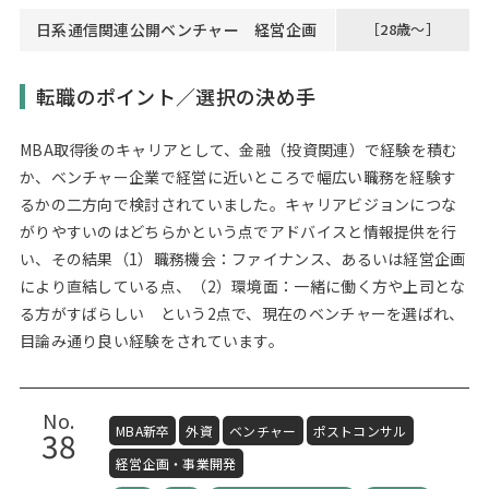
日系通信関連公開ベンチャー 経営企画
［28歳～］
転職のポイント／選択の決め手
MBA取得後のキャリアとして、金融（投資関連）で経験を積む
か、ベンチャー企業で経営に近いところで幅広い職務を経験す
るかの二方向で検討されていました。キャリアビジョンにつな
がりやすいのはどちらかという点でアドバイスと情報提供を行
い、その結果（1）職務機会：ファイナンス、あるいは経営企画
により直結している点、（2）環境面：一緒に働く方や上司とな
る方がすばらしい という2点で、現在のベンチャーを選ばれ、
目論み通り良い経験をされています。
No.
MBA新卒
外資
ベンチャー
ポストコンサル
38
経営企画・事業開発