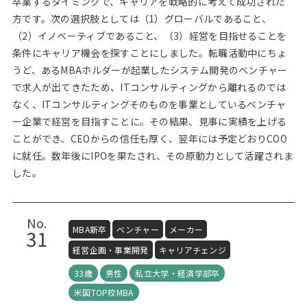
卒業するタイミングで、キャリアを戦略的に考えて成功された
方です。次の選択肢としては（1）グローバルであること、
（2）イノベーティブであること、（3）経営を目指せることを
条件にキャリア機会を探すことにしました。転職活動中にちょ
うど、あるMBAホルダーが起業したシステム開発のベンチャー
で求人が出てきたため、ITコンサルティングから離れるのでは
なく、ITコンサルティングそのものを事業としているベンチャ
ー企業で経営を目指すことに。その結果、見事に実績を上げる
ことができ、CEOからの信任も厚く、翌年には予定どおりCOO
に就任。数年後にIPOを果たされ、その原動力として活躍されま
した。
No.
MBA新卒
ベンチャー
メーカー
31
経営企画・事業開発
キャリアチェンジ
33歳
男性
私立大学・経済学部卒
米国TOP校MBA