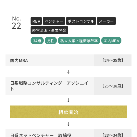
No.
MBA
ベンチャー
ポストコンサル
メーカー
22
経営企画・事業開発
34歳
男性
私立大学・経済学部卒
国内MBA
国内MBA
［24～25歳］
↓
日系戦略コンサルティング アソシエイ
［25～28歳］
ト
↓
相談開始
日系ネットベンチャー 取締役
［28～34歳］