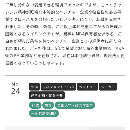
て申し分のない満足できる環境であったのですが、もっとチャ
レンジ精神が旺盛な本質的なベンチャー企業や独自性のある事
業でグローバルを目指したいという考えに至り、転職を決意さ
れました。その時、35歳。これ以上年齢を重ねてからの転職が
困難となるタイミングですが、見事にMBA保有者を求める、ご
自身が望んだ条件を持つベンチャー企業とその経営者に巡り合
われました。ご入社後は、5年で希望どおり海外事業開発、M&A
後のPMI業務などを経験され、現在は本社執行役員、現地法人経
営者となっていらっしゃいます。
No.
MBA
マネジメント・CxO
ベンチャー
メーカー
24
経営企画・事業開発
34歳
男性
英国大学・政治学部卒
米国TOP校MBA