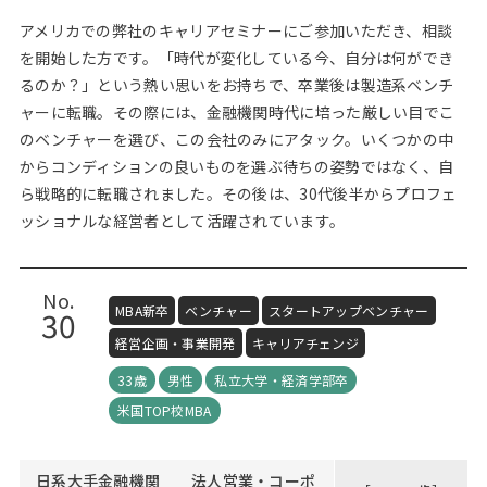
アメリカでの弊社のキャリアセミナーにご参加いただき、相談
を開始した方です。「時代が変化している今、自分は何ができ
るのか？」という熱い思いをお持ちで、卒業後は製造系ベンチ
ャーに転職。その際には、金融機関時代に培った厳しい目でこ
のベンチャーを選び、この会社のみにアタック。いくつかの中
からコンディションの良いものを選ぶ待ちの姿勢ではなく、自
ら戦略的に転職されました。その後は、30代後半からプロフェ
ッショナルな経営者として活躍されています。
No.
MBA新卒
ベンチャー
スタートアップベンチャー
30
経営企画・事業開発
キャリアチェンジ
33歳
男性
私立大学・経済学部卒
米国TOP校MBA
日系大手金融機関 法人営業・コーポ