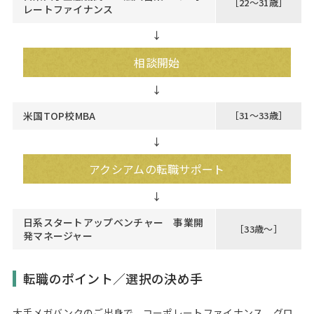
［22～31歳］
レートファイナンス
↓
相談開始
米国TOP校MBA
［31～33歳］
↓
アクシアムの転職サポート
日系スタートアップベンチャー 事業開
［33歳～］
発マネージャー
転職のポイント／選択の決め手
大手メガバンクのご出身で、コーポレートファイナンス、グロ