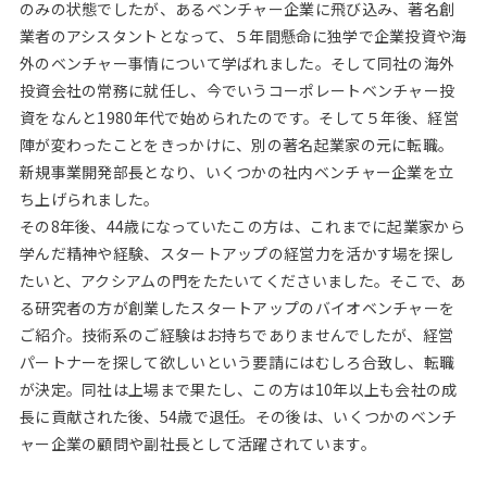
のみの状態でしたが、あるベンチャー企業に飛び込み、著名創
業者のアシスタントとなって、５年間懸命に独学で企業投資や海
外のベンチャー事情について学ばれました。そして同社の海外
投資会社の常務に就任し、今でいうコーポレートベンチャー投
資をなんと1980年代で始められたのです。そして５年後、経営
陣が変わったことをきっかけに、別の著名起業家の元に転職。
新規事業開発部長となり、いくつかの社内ベンチャー企業を立
ち上げられました。
その8年後、44歳になっていたこの方は、これまでに起業家から
学んだ精神や経験、スタートアップの経営力を活かす場を探し
たいと、アクシアムの門をたたいてくださいました。そこで、あ
る研究者の方が創業したスタートアップのバイオベンチャーを
ご紹介。技術系のご経験はお持ちでありませんでしたが、経営
パートナーを探して欲しいという要請にはむしろ合致し、転職
が決定。同社は上場まで果たし、この方は10年以上も会社の成
長に貢献された後、54歳で退任。その後は、いくつかのベンチ
ャー企業の顧問や副社長として活躍されています。