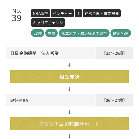
No.
MBA新卒
ベンチャー
IT
経営企画・事業開発
39
キャリアチェンジ
28歳
男性
私立大学・政治経済学部卒
欧州MBA
日系金融機関 法人営業
［23～26歳］
↓
相談開始
欧州MBA
［26～27歳］
↓
アクシアムの転職サポート