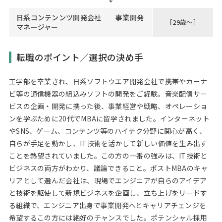
日系コンテンンツ開発会社 事業開発
［29歳～］
マネージャー
転職のポイント／選択の決め手
工学部を卒業され、日系ソフトウエア開発会社で携帯やカーナ
ビ等の通信機器の組込みソフトの開発をご経験。音楽配信サー
ビスの企画・開発に携った後、事業経営や戦略、オペレーショ
ンを学ぶために20代でMBAに留学されました。インターネット
やSNS、ゲーム、コンテンツ等のハイテク分野に関心が高く、
自らが手足を動かし、IT技術を活かして新しい価値を生み出す
ことを熱望されていました。この方の一番の強みは、IT技術と
ビジネスの両方がわかり、議論できること。ポストMBAのキャ
リアとして選んだ会社は、現場でエンジニアが自らのアイデア
と技術を駆使して新規ビジネスを企画し、立ち上げをリードす
る組織で、エンジニア出身で事業開発へとキャリアチェンジを
希望するこの方には絶好のチャンスでした。ポテンシャル採用