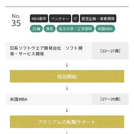
No.
MBA新卒
ベンチャー
IT
経営企画・事業開発
35
29歳
男性
私立大学・工学部卒
米国MBA
日系ソフトウエア開発会社 ソフト開
［22～27歳］
発・サービス開発
↓
相談開始
米国MBA
［27～29歳］
↓
アクシアムの転職サポート