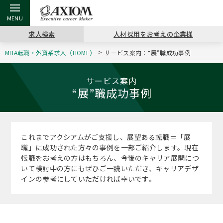
求人検索
人材採用をお考えの企業様
MBA転職・外資系求人（HOME）
サービス案内：“展”職成功事例
戻る
戻る
戻る
戻る
戻る
戻る
戻る
戻る
戻る
戻る
戻る
アクシアムの特長
キャリア支援 TOP
転職ツール TOP
転職コラム TOP
イベント・セミナー TOP
会社概要 TOP
ミッシ
お申し
キャリア
MBA留
英文レジ
サービス案内
“展”職成功事例
サービス案内
キャリアデザイン講座
英文レジュメの書き方
“展”職相談室
キャリアデザインセミナー
沿革
コンサ
キャリ
MBAの
日本から
パワー
（最新求人市場動向）
コンサルタントの紹介
職務経歴書の書き方
転職市場の明日をよめ
MBA壮行会カレンダー
主なクライアント
代表メ
“展”
転職活
主な10
キーワ
これまでアクシアムがご支援し、展望ある転職＝「展
ステージ別アドバイス
職」に成功された方々の事例を一部ご紹介します。現在
日本語履歴書テンプレート
コンサルティングの現場から
ジョブフェア
アクセス
“展”
MBA
英文レ
転職をお考えの方はもちろん、今後のキャリア展開につ
MBAの転職事例
いて検討中の方にもぜひご一読いただき、キャリアデザ
よくある面接Q&A集
転職成功への4つの鍵
海外セミナー
採用情報
インの参考にしていただければ幸いです。
おわり
MBAからのFAQ
外資系／面接攻略のコツ
キャリアに効く一冊
キャリアフォーラム
パブリシティ
MBA留学生数の推移