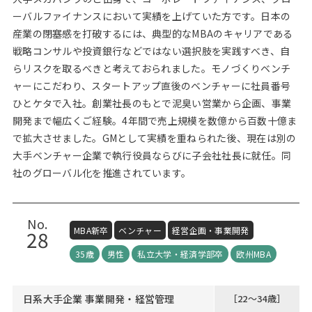
ーバルファイナンスにおいて実績を上げていた方です。日本の
産業の閉塞感を打破するには、典型的なMBAのキャリアである
戦略コンサルや投資銀行などではない選択肢を実践すべき、自
らリスクを取るべきと考えておられました。モノづくりベンチ
ャーにこだわり、スタートアップ直後のベンチャーに社員番号
ひとケタで入社。創業社長のもとで泥臭い営業から企画、事業
開発まで幅広くご経験。4年間で売上規模を数億から百数十億ま
で拡大させました。GMとして実績を重ねられた後、現在は別の
大手ベンチャー企業で執行役員ならびに子会社社長に就任。同
社のグローバル化を推進されています。
No.
MBA新卒
ベンチャー
経営企画・事業開発
28
35歳
男性
私立大学・経済学部卒
欧州MBA
日系大手企業 事業開発・経営管理
［22～34歳］