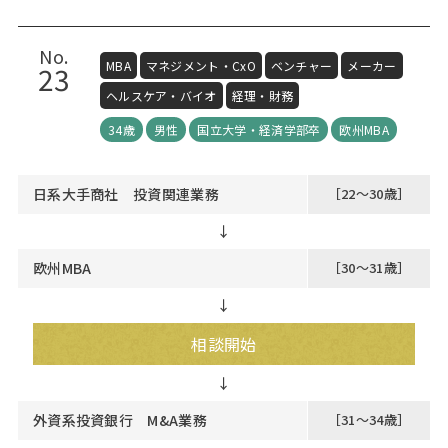
No.
MBA
マネジメント・CxO
ベンチャー
メーカー
23
ヘルスケア・バイオ
経理・財務
34歳
男性
国立大学・経済学部卒
欧州MBA
日系大手商社 投資関連業務
［22～30歳］
↓
欧州MBA
［30～31歳］
↓
相談開始
外資系投資銀行 M&A業務
［31～34歳］