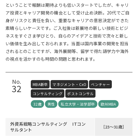
ということで報酬は期待よりも低いスタートでしたが、キャリ
ア投資とキャリア開発の機会として受け止め決断。20代でご自
身がリスクと責任を負い、重要なキャリアの意思決定ができた
素晴らしいケースです。ご入社後は新展地の新しい技術とビジ
ネスをすぐさま学びとり、自らのアイデアと技術で次々と新し
い価値を生み出しておられます。当面は国内事業の開発を担当
されるとのことですが、海外展開等、留学で得た語学力や海外
の視点を活かすのも時間の問題と思われます。
No.
MBA新卒
マネジメント・CxO
ベンチャー
32
コンサルティング
ポストコンサル
32歳
男性
私立大学・法学部卒
欧州MBA
外資系戦略コンサルティング ITコン
［23～31歳］
サルタント