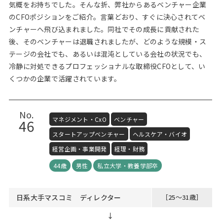
気概をお持ちでした。そんな折、弊社からあるベンチャー企業
のCFOポジションをご紹介。言葉どおり、すぐに決心されてベ
ンチャーへ飛び込まれました。同社でその成長に貢献された
後、そのベンチャーは退職されましたが、どのような規模・ス
テージの会社でも、あるいは混沌としている会社の状況でも、
冷静に対処できるプロフェッショナルな取締役CFOとして、い
くつかの企業で活躍されています。
No.
マネジメント・CxO
ベンチャー
46
スタートアップベンチャー
ヘルスケア・バイオ
経営企画・事業開発
経理・財務
44歳
男性
私立大学・教養学部卒
日系大手マスコミ ディレクター
［25～31歳］
↓