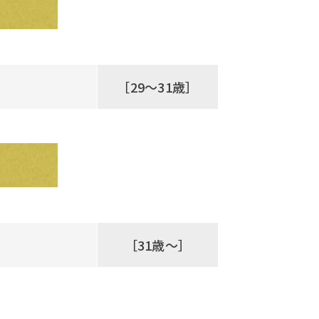
［29～31歳］
［31歳～］