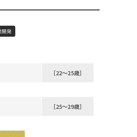
業開発
［22～25歳］
［25～29歳］