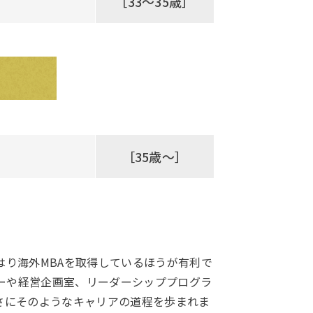
［33～35歳］
［35歳～］
り海外MBAを取得しているほうが有利で
ャーや経営企画室、リーダーシッププログラ
さにそのようなキャリアの道程を歩まれま