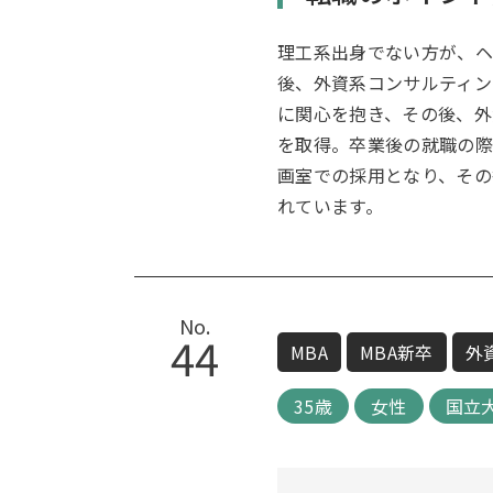
理工系出身でない方が、ヘ
後、外資系コンサルティン
に関心を抱き、その後、外
を取得。卒業後の就職の際
画室での採用となり、その
れています。
No.
44
MBA
MBA新卒
外
35歳
女性
国立