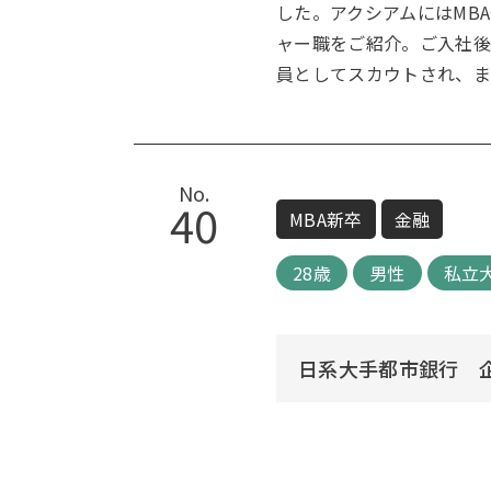
した。アクシアムにはMB
ャー職をご紹介。ご入社後
員としてスカウトされ、ま
No.
40
MBA新卒
金融
28歳
男性
私立
日系大手都市銀行 