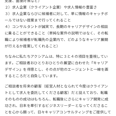
支援、面接対策など）
２）求人企業（クライアント企業）や求人情報の豊富さ
３）求人企業ならびに候補者に対して、単に情報のキャッチボ
ールではない提案まで行ってくれること
４）コンサルタントが誠実で、長期のキャリアデザインの相談
に乗ることができること（単純な案件の説明ではなく、その転
職により候補者が転職先の企業内で、どのようなキャリア展開
が行えるか提案してくれること）
ちなみに私たちアクシアムは、特に３と４の項目を重視してい
ます。ご相談者おひとりおひとりの展望に合わせた『キャリア
デザイン』を得意とし、その点が他のエージェントと一線を画
するところだと自負しています。
ご相談者を将来の顧客（経営人材となられて今度はクライアン
トとして求人を委託してくださる顧客）だと捉えており、転職
そのものの成功はもちろん、転職後にさらにキャリア開発に成
功され、日本を牽引するビジネスリーダーとなってくださるこ
とを心から願って、日々キャリアコンサルティングをご提供して