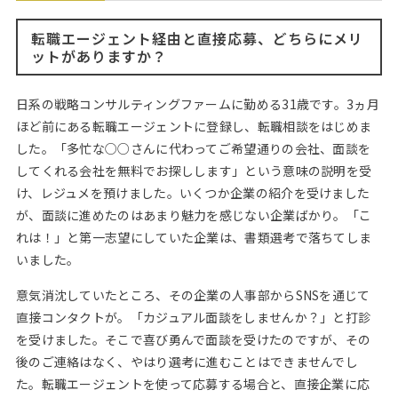
Web面接の準備・注意点
注目企業インタビュー
プロ経営者の特別セミナー
ニュースリリース
インターン受入企業一覧
転職エージェント経由と直接応募、どちらにメリ
Career Talk Live
ットがありますか？
MBAを生かす求人特集
MBA NETWORKING
日系の戦略コンサルティングファームに勤める31歳です。3ヵ月
年齢と年収の相関図
ほど前にある転職エージェントに登録し、転職相談をはじめま
した。「多忙な○○さんに代わってご希望通りの会社、面談を
してくれる会社を無料でお探しします」という意味の説明を受
け、レジュメを預けました。いくつか企業の紹介を受けました
が、面談に進めたのはあまり魅力を感じない企業ばかり。「こ
れは！」と第一志望にしていた企業は、書類選考で落ちてしま
いました。
意気消沈していたところ、その企業の人事部からSNSを通じて
直接コンタクトが。「カジュアル面談をしませんか？」と打診
を受けました。そこで喜び勇んで面談を受けたのですが、その
後のご連絡はなく、やはり選考に進むことはできませんでし
た。転職エージェントを使って応募する場合と、直接企業に応