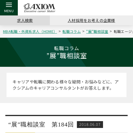
求人検索
人材採用をお考えの企業様
MBA転職・外資系求人（HOME）
転職コラム
”展”職相談室
転職エージ
戻る
戻る
戻る
戻る
戻る
戻る
戻る
戻る
戻る
戻る
戻る
アクシアムの特長
キャリア支援 TOP
転職ツール TOP
転職コラム TOP
イベント・セミナー TOP
会社概要 TOP
ミッシ
お申し
キャリア
MBA留
英文レジ
転職コラム
”展”職相談室
サービス案内
キャリアデザイン講座
英文レジュメの書き方
“展”職相談室
キャリアデザインセミナー
沿革
コンサ
キャリ
MBAの
日本から
パワー
（最新求人市場動向）
コンサルタントの紹介
職務経歴書の書き方
転職市場の明日をよめ
MBA壮行会カレンダー
主なクライアント
代表メ
“展”
転職活
主な10
キーワ
キャリアや転職に関わる様々な疑問・お悩みなどに、ア
ステージ別アドバイス
クシアムのキャリアコンサルタントがお答えします。
日本語履歴書テンプレート
コンサルティングの現場から
ジョブフェア
アクセス
“展”
MBA
英文レ
MBAの転職事例
よくある面接Q&A集
転職成功への4つの鍵
海外セミナー
採用情報
おわり
MBAからのFAQ
外資系／面接攻略のコツ
キャリアに効く一冊
キャリアフォーラム
パブリシティ
“展”職相談室 第184回
2018.06.07
MBA留学生数の推移