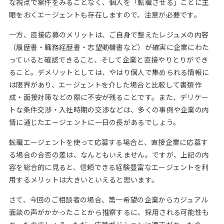
な視点で案件をみることなく、個人を「転職させる」ことに主
眼をおくエージェントも存在しますので、注意が必要です。
一方、直接応募のメリットは、ご自身で整えたレジュメの内容
（履歴書・職務経歴書・志望動機書など）が確実に企業にわた
っていると確認できること、そして企業と直接やりとりができ
ること。デメリットとしては、やはり個人で集められる情報に
は限界があり、エージェントを介した場合と比較して書類作
成・面接対策などの際に不安が残ることです。また、デリケー
トな条件交渉・入社時期の交渉などは、多くの事例や企業の内
情に通じたエージェントに一日の長があるでしょう。
転職エージェントを使って応募する場合と、直接企業に応募す
る場合の合否の差は、なんともいえません。ですが、上記の内
容を総合的に見ると、信頼できる経験豊富なエージェントを利
用するメリットは大きいといえると思います。
さて、今回のご相談者の場合、第一希望の企業からカジュアル
面談の声がかかったことから推察するに、採用される可能性も