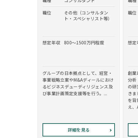
職種
コンサルタント
職種
職位
その他（コンサルタン
職位
ト・スペシャリスト等）
想定年収
800～1500万円程度
想定
グループの日本拠点として、経営・
創業
事業戦略立案やM&Aディールにおけ
分析
るビジネスデューディリジェンス及
の研
び事業計画策定支援等を行う。...
きま
を背
え、
詳細を見る