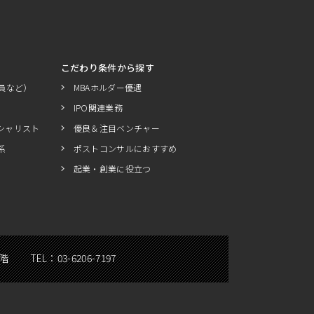
こだわり条件から探す
員など）
MBAホルダー優遇
IPO関連業務
シャリスト
優良＆注目ベンチャー
系
ポストコンサルにおすすめ
起業・創業に役立つ
5階
TEL：
03-6206-7197