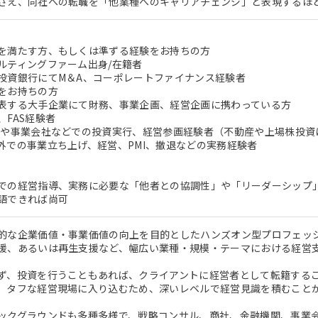
さえ、同社への転職を「他業種へのキャリアチェンジ」と表現するほ
を満たす方、もしくは準ずる経験をお持ちの方
ルティングファーム出身/在籍者
投資銀行にてM＆A、コーポレートファイナンス経験者
をお持ちの方
表する大手企業にて財務、事業企画、経営企画に携わっている方
、FAS経験者
ドや事業会社などでの投資実行、経営参画経験者（不動産や上場株投資
外での事業立ち上げ、経営、PMI、撤退などの実務経験者
での経営指導、実務に必要な「他者との協調性」や「リーダーシップ
語できれば尚可
的な企業価値・事業価値の向上を目的としたハンズオン型プロフェッ
援、あるいは再生支援など、幅広い業種・規模・テーマにおける経営
ず、投資を行うこともあれば、クライアントに経営者として転籍する
。タフな経営現場に入り込むため、深いレベルで経営見識を積むこと
ックグラウンドも多種多様で、戦略コンサル、商社、金融機関、事業