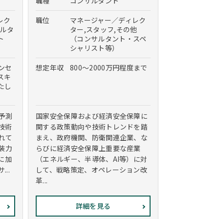
職種
コンサルタント
レク
職位
マネージャー／ディレク
サルタ
ター,スタッフ,その他
ト
（コンサルタント・スペ
シャリスト等）
インセ
想定年収
800～2000万円程度まで
スキ
たし
予測
国家安全保障および経済安全保障に
技術
関する政策動向や技術トレンドを踏
れて
まえ、政府機関、防衛関連企業、な
装力
らびに経済安全保障上重要な産業
に加
（エネルギー、半導体、AI等）に対
..
して、戦略策定、オペレーション改
革...
詳細を見る