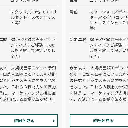
コンサルタント
職種
コンサルタント
スタッフ,その他（コンサ
職位
マネージャー／ディ
ルタント・スペシャリス
ター,その他（コン
ト等）
ント・スペシャリス
等）
年収
800～2300万円＋インセ
想定年収
800～2300万円＋
ンティブ※ご経験・スキ
ンティブ※ご経験・
ルを考慮して決定いたし
ルを考慮して決定い
ます。
ます。
以来、大規模言語モデル・予測
創業以来、大規模言語モデル・
・自然言語処理といったAI技術
分析・自然言語処理といったAI
究とビジネス実装に力を入れて
の研究とビジネス実装に力を入
した。これらの技術力や実装力
きました。これらの技術力や実
景に、マーケティング支援に加
を背景に、マーケティング支援
AI活用による事業変革支援サ...
え、AI活用による事業変革支援サ.
詳細を見る
詳細を見る