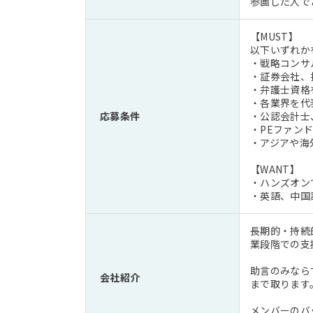
参画した人で
【MUST】
以下いずれか
・戦略コンサ
・証券会社、
・弁護士資格
・各業界を代
応募条件
・公認会計士
・PEファン
・アジアや海
【WANT】
・ハンズオン
・英語、中国
長期的・持続
業段階での支
助言のみなら
会社紹介
まで取ります
メンバーのバ