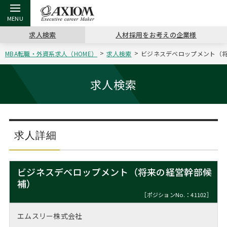
求人検索
人材採用をお考えの企業様
MBA転職・外資系求人（HOME）
求人検索
ビジネスデベロップメント（将来
戻る
戻る
戻る
戻る
戻る
戻る
戻る
戻る
戻る
戻る
戻る
アクシアムの特長
キャリア支援 TOP
転職ツール TOP
転職コラム TOP
イベント・セミナー TOP
会社概要 TOP
ミッシ
お申し
キャリア
MBA留
英文レジ
求人検索
サービス案内
キャリアデザイン講座
英文レジュメの書き方
“展”職相談室
ジョブフェア
沿革
コンサ
キャリ
MBAの
日本から
パワー
（最新求人市場動向）
コンサルタントの紹介
職務経歴書の書き方
転職市場の明日をよめ
キャリアデザインセミナー
主なクライアント
代表メ
“展”
転職活
主な10
キーワ
求人詳細
ステージ別アドバイス
日本語履歴書テンプレート
コンサルティングの現場から
海外セミナー
アクセス
“展”
MBA
英文レ
MBAの転職事例
ビジネスデベロップメント（将来の経営幹部候
よくある面接Q&A集
転職成功への4つの鍵
キャリアフォーラム
採用情報
補）
おわり
MBAからのFAQ
［ポジションNo.：41102］
外資系／面接攻略のコツ
キャリアに効く一冊
プロ経営者の特別セミナー
パブリシティ
エムスリー株式会社
MBA留学生数の推移