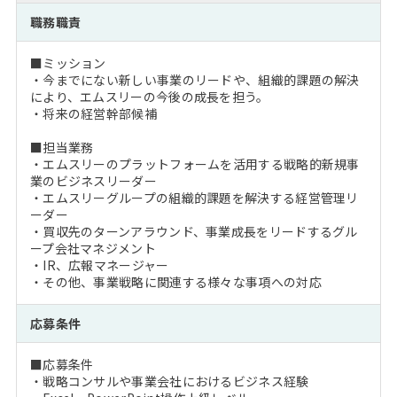
注目企業インタビュー
Career Talk Live
ニュースリリース
職務職責
インターン受入企業一覧
MBA NETWORKING
■ミッション
MBAを生かす求人特集
・今までにない新しい事業のリードや、組織的課題の解決
により、エムスリーの今後の成長を担う。
・将来の経営幹部候補
年齢と年収の相関図
■担当業務
・エムスリーのプラットフォームを活用する戦略的新規事
業のビジネスリーダー
・エムスリーグループの組織的課題を解決する経営管理リ
ーダー
・買収先のターンアラウンド、事業成長をリードするグル
ープ会社マネジメント
・IR、広報マネージャー
・その他、事業戦略に関連する様々な事項への対応
応募条件
■応募条件
・戦略コンサルや事業会社におけるビジネス経験