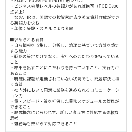
・Excel、PowerPoint操作上級レベル
・ビジネス会話レベルの英語力があれば尚可（TOEIC800
点以上）
なお、IRは、英語での投資家対応や英文資料作成ができ
る英語力を求む
・年俸：経験・スキルにより考慮
■求められる資質
・自ら情報を収集し、分析し、論理に基づいて方針を策定
する能力
・戦略の策定だけでなく、実行へのこだわりを持っている
こと
・結果を出すことにこだわりを持っていること、実行力が
あること
・明確に課題が定義されていない状況でも、問題解決に導
く資質
・社内外において円滑に業務を進められるコミュニケーシ
ョン力
・量・スピード・質を担保した業務スケジュールの管理が
できること
・既成概念にとらわれず、新しい考え方に対応する柔軟な
思考
・雑務等も嫌がらず対応できること