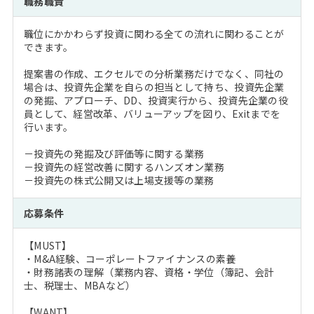
職務職責
注目企業インタビュー
Career Talk Live
ニュースリリース
インターン受入企業一覧
職位にかかわらず投資に関わる全ての流れに関わることが
MBA NETWORKING
できます。
MBAを生かす求人特集
提案書の作成、エクセルでの分析業務だけでなく、同社の
場合は、投資先企業を自らの担当として持ち、投資先企業
年齢と年収の相関図
の発掘、アプローチ、DD、投資実行から、投資先企業の役
員として、経営改革、バリューアップを図り、Exitまでを
行います。
－投資先の発掘及び評価等に関する業務
－投資先の経営改善に関するハンズオン業務
－投資先の株式公開又は上場支援等の業務
応募条件
【MUST】
・M&A経験、コーポレートファイナンスの素養
・財務諸表の理解（業務内容、資格・学位（簿記、会計
士、税理士、MBAなど）
【WANT】