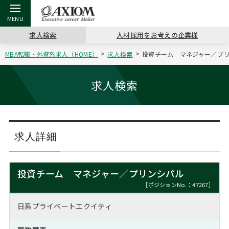
求人検索
人材採用をお考えの企業様
MBA転職・外資系求人（HOME）
求人検索
投資チーム マネジャー／プリン
戻る
戻る
戻る
戻る
戻る
戻る
戻る
戻る
戻る
戻る
戻る
アクシアムの特長
キャリア支援 TOP
転職ツール TOP
転職コラム TOP
イベント・セミナー TOP
会社概要 TOP
ミッシ
お申し
キャリア
MBA留
英文レジ
求人検索
サービス案内
キャリアデザイン講座
英文レジュメの書き方
“展”職相談室
ジョブフェア
沿革
コンサ
キャリ
MBAの
日本から
パワー
（最新求人市場動向）
コンサルタントの紹介
職務経歴書の書き方
転職市場の明日をよめ
キャリアデザインセミナー
主なクライアント
代表メ
“展”
転職活
主な10
キーワ
求人詳細
ステージ別アドバイス
日本語履歴書テンプレート
コンサルティングの現場から
海外セミナー
アクセス
“展”
MBA
英文レ
MBAの転職事例
投資チーム マネジャー／プリンシパル
よくある面接Q&A集
転職成功への4つの鍵
キャリアフォーラム
採用情報
おわり
［ポジションNo.：47267］
MBAからのFAQ
日系プライベートエクイティ
外資系／面接攻略のコツ
キャリアに効く一冊
プロ経営者の特別セミナー
パブリシティ
MBA留学生数の推移